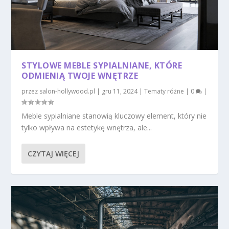
STYLOWE MEBLE SYPIALNIANE, KTÓRE
ODMIENIĄ TWOJE WNĘTRZE
przez
salon-hollywood.pl
|
gru 11, 2024
|
Tematy różne
|
0
|
Meble sypialniane stanowią kluczowy element, który nie
tylko wpływa na estetykę wnętrza, ale...
CZYTAJ WIĘCEJ