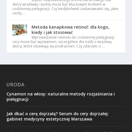
skóry wrażliwej i suchej może być kluczowym krokiem w
codziennej pielęgnacji. Czy kiedykolwiek zastanawiałeś się, jakie
cechy …
Metoda kanapkowa retinol: dla kogo,
kiedy i jak stosować
Wprowadzenie retinolu do codziennej pielęgnacji
cery może być wyzwaniem, szczególnie dla osób z wrażliwą
skórą, które obawiają się podrażnień. Czy zdarzyło ci …
URODA
Cynamon na włosy: naturalne metody rozjaśniania i
pielęgnacji
Jak dbać o cerę dojrzałą? Serum do cery dojrzałej:
gabinet medycyny estetycznej Warszawa