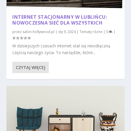
INTERNET STACJONARNY W LUBLIŃCU:
NOWOCZESNA SIEĆ DLA WSZYSTKICH
przez
salon-hollywood.pl
|
sty 9, 2024
|
Tematy różne
|
0
|
W dzisiejszych czasach internet stał się nieodłączną
częścią naszego życia. To narzędzie, które...
CZYTAJ WIĘCEJ