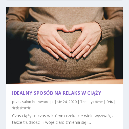
IDEALNY SPOSÓB NA RELAKS W CIĄŻY
przez
salon-hollywood.pl
|
sie 24, 2020
|
Tematy różne
|
0
|
Czas ciąży to czas w którym czeka cię wiele wyzwań, a
także trudności. Twoje ciało zmienia się i...