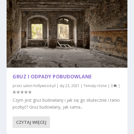
GRUZ I ODPADY POBUDOWLANE
przez
salon-hollywood.pl
|
sty 23, 2021
|
Tematy różne
|
0
|
Czym jest gruz budowlany i jak się go skutecznie i tanio
pozbyć? Gruz budowlany, jak sama...
CZYTAJ WIĘCEJ