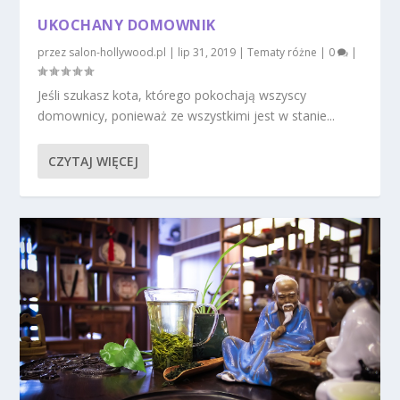
UKOCHANY DOMOWNIK
przez
salon-hollywood.pl
|
lip 31, 2019
|
Tematy różne
|
0
|
Jeśli szukasz kota, którego pokochają wszyscy
domownicy, ponieważ ze wszystkimi jest w stanie...
CZYTAJ WIĘCEJ