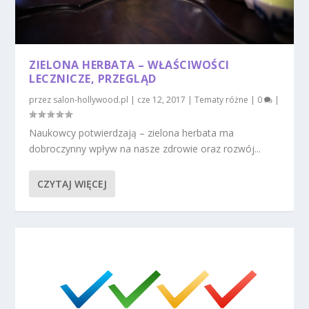
ZIELONA HERBATA – WŁAŚCIWOŚCI
LECZNICZE, PRZEGLĄD
przez
salon-hollywood.pl
|
cze 12, 2017
|
Tematy różne
|
0
|
Naukowcy potwierdzają – zielona herbata ma
dobroczynny wpływ na nasze zdrowie oraz rozwój...
CZYTAJ WIĘCEJ