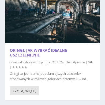
ORINGI: JAK WYBRAĆ IDEALNE
USZCZELNIENIE
przez
salon-hollywood.pl
|
paź 23, 2024
|
Tematy różne
|
0
|
Oringi to jedne z najpopularniejszych uszczelek
stosowanych w różnych gałęziach przemysłu – od...
CZYTAJ WIĘCEJ