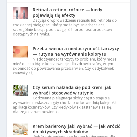
Retinal a retinol różnice — kiedy
pojawiają się efekty
Decyzja o wprowadzeniu retinalu lub retinolu do
codziennej pielęgnacji skóry może być zniechęcająca,
szczególnie biorąc pod uwagę różnorodność produktów
dostępnych na rynku. …
Przebarwienia a niedoczynność tarczycy
— rutyna na wyrównanie kolorytu
Niedoczynność tarczycy to problem, który może
mieć daleko idące konsekwencje dla zdrowia skóry, w tym
skłonność do powstawania przebarwień. Czy kiedykolwiek
zauważyłeś, …
Czy serum nakłada się pod krem: jak
wybrać i stosować w rutynie
Codzienna pielęgnacja skóry często staje się
wyzwaniem, zwłaszcza gdy chodzi o odpowiednią kolejność
aplikacji kosmetyków. Czy kiedykolwiek zastanawiałeś się,
dlaczego serum powinno …
Krem barierowy jaki wybrać — jak wrócić
do aktywnych składników
Wybór odpowiedniego kremu barierowego dla