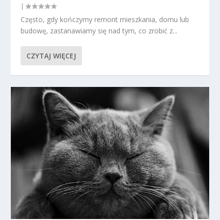
|
Często, gdy kończymy remont mieszkania, domu lub
budowę, zastanawiamy się nad tym, co zrobić z...
CZYTAJ WIĘCEJ