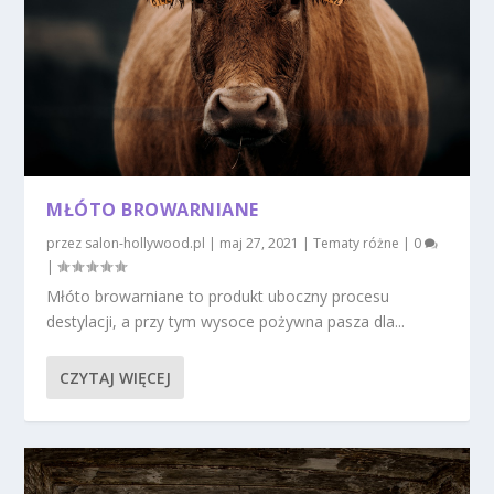
MŁÓTO BROWARNIANE
przez
salon-hollywood.pl
|
maj 27, 2021
|
Tematy różne
|
0
|
Młóto browarniane to produkt uboczny procesu
destylacji, a przy tym wysoce pożywna pasza dla...
CZYTAJ WIĘCEJ