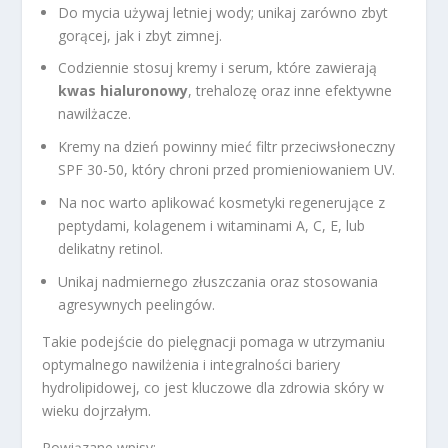
Do mycia używaj letniej wody; unikaj zarówno zbyt
gorącej, jak i zbyt zimnej.
Codziennie stosuj kremy i serum, które zawierają
kwas hialuronowy
, trehalozę oraz inne efektywne
nawilżacze.
Kremy na dzień powinny mieć filtr przeciwsłoneczny
SPF 30-50, który chroni przed promieniowaniem UV.
Na noc warto aplikować kosmetyki regenerujące z
peptydami, kolagenem i witaminami A, C, E, lub
delikatny retinol.
Unikaj nadmiernego złuszczania oraz stosowania
agresywnych peelingów.
Takie podejście do pielęgnacji pomaga w utrzymaniu
optymalnego nawilżenia i integralności bariery
hydrolipidowej, co jest kluczowe dla zdrowia skóry w
wieku dojrzałym.
Powiązane wpisy: