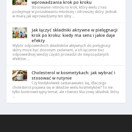
wprowadzania krok po kroku
Stosowanie retinolu to krok, który wielu z nas
podejmuje w poszukiwaniu młodszej i zdrowszej skóry. Jednak
w miarę jak wprowadzamy ten silny …
Jak łączyć składniki aktywne w pielęgnacji
krok po kroku: kiedy ma sens i jakie daje
efekty
Wybór odpowiednich składników aktywnych do pielęgnacji
skóry może być złożonym zadaniem, a ich łączenie bez
odpowiedniej wiedzy często prowadzi do niepożądanych
efektów. …
Cholesterol w kosmetykach: jak wybrać i
stosować w rutynie
Czy kiedykolwiek zastanawiałeś się, dlaczego
cholesterol pojawia się w składzie wielu kosmetyków? To nie
tylko kontrowersyjny temat, ale również kluczowy składnik, który
…