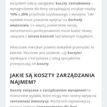
wszystkim należy uwzględnić
koszty zatrudnienia
–
wynagrodzenie dla firmy zarządzającej oscyluje między
10%
a
20%
przychodu uzyskiwanego z wynajmu. Taki
wydatek może poważnie wpłynąć na
dochody
właściciela
. Co więcej, powierzenie swojej
nieruchomości profesjonalistom może budzić obawy
związane z
utrata kontroli
nad własnym majątkiem.
Właściciele mieszkań powinni dokładnie przemyśleć te
kwestie. Kluczowe jest ustalenie, czy
korzyści
wynikające z korzystania z usług specjalistów
przewyższają ich
koszty
.
JAKIE SĄ KOSZTY ZARZĄDZANIA
NAJMEM?
Koszty związane z zarządzaniem wynajmem
to
różnorodne wydatki, które mogą mieć istotny wpływ na
rentowność inwestycji
. Wśród nich najważniejszą
pozycję zajmują
wynagrodzenia dla firm