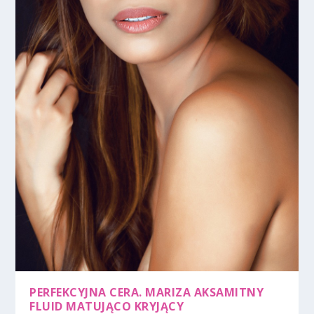
PERFEKCYJNA CERA. MARIZA AKSAMITNY
FLUID MATUJĄCO KRYJĄCY