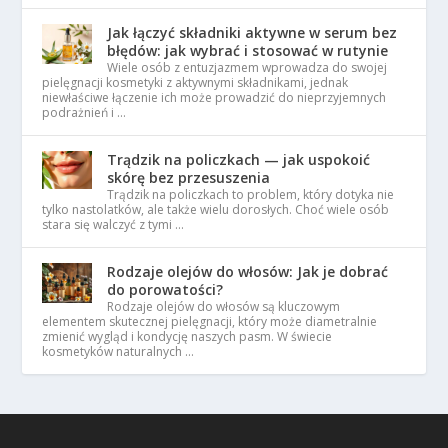
Jak łączyć składniki aktywne w serum bez
błędów: jak wybrać i stosować w rutynie
Wiele osób z entuzjazmem wprowadza do swojej
pielęgnacji kosmetyki z aktywnymi składnikami, jednak
niewłaściwe łączenie ich może prowadzić do nieprzyjemnych
podrażnień i …
Trądzik na policzkach — jak uspokoić
skórę bez przesuszenia
Trądzik na policzkach to problem, który dotyka nie
tylko nastolatków, ale także wielu dorosłych. Choć wiele osób
stara się walczyć z tymi …
Rodzaje olejów do włosów: Jak je dobrać
do porowatości?
Rodzaje olejów do włosów są kluczowym
elementem skutecznej pielęgnacji, który może diametralnie
zmienić wygląd i kondycję naszych pasm. W świecie
kosmetyków naturalnych …