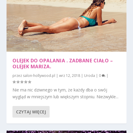
OLEJEK DO OPALANIA . ZADBANE CIAŁO –
OLEJEK MARIZA.
przez
salon-hollywood.pl
|
wrz 12, 2018
|
Uroda
|
0
|
Nie ma nic dziwnego w tym, że każdy dba o swój
wygląd w mniejszym lub większym stopniu. Niezwykle...
CZYTAJ WIĘCEJ