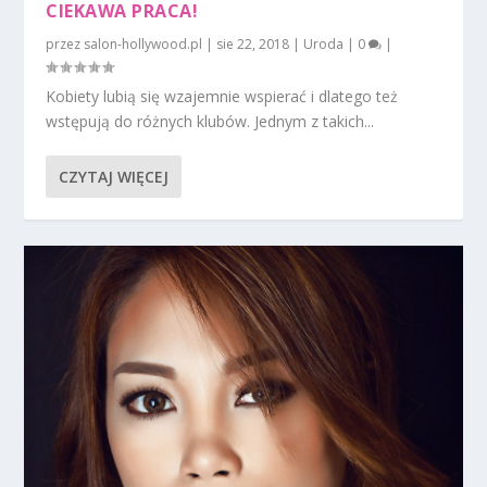
CIEKAWA PRACA!
przez
salon-hollywood.pl
|
sie 22, 2018
|
Uroda
|
0
|
Kobiety lubią się wzajemnie wspierać i dlatego też
wstępują do różnych klubów. Jednym z takich...
CZYTAJ WIĘCEJ