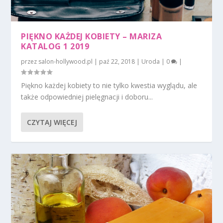
PIĘKNO KAŻDEJ KOBIETY – MARIZA
KATALOG 1 2019
przez
salon-hollywood.pl
|
paź 22, 2018
|
Uroda
|
0
|
Piękno każdej kobiety to nie tylko kwestia wyglądu, ale
także odpowiedniej pielęgnacji i doboru...
CZYTAJ WIĘCEJ