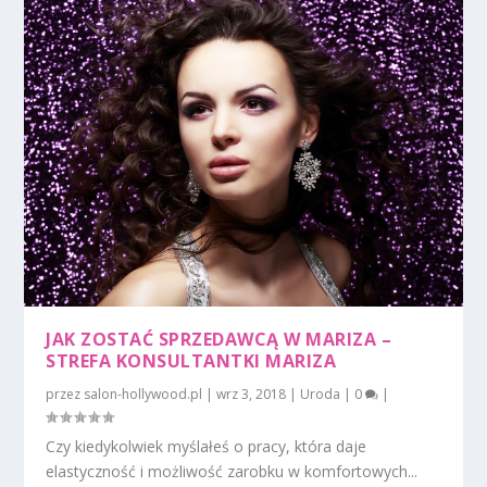
JAK ZOSTAĆ SPRZEDAWCĄ W MARIZA –
STREFA KONSULTANTKI MARIZA
przez
salon-hollywood.pl
|
wrz 3, 2018
|
Uroda
|
0
|
Czy kiedykolwiek myślałeś o pracy, która daje
elastyczność i możliwość zarobku w komfortowych...