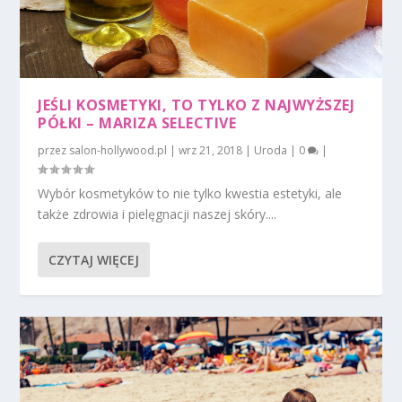
JEŚLI KOSMETYKI, TO TYLKO Z NAJWYŻSZEJ
PÓŁKI – MARIZA SELECTIVE
przez
salon-hollywood.pl
|
wrz 21, 2018
|
Uroda
|
0
|
Wybór kosmetyków to nie tylko kwestia estetyki, ale
także zdrowia i pielęgnacji naszej skóry....
CZYTAJ WIĘCEJ