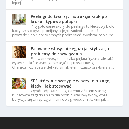
lepiej …
Peelingi do twarzy: instrukcja krok po
kroku i typowe pułapki
Przygotowanie skóry do peelingu to kluczowy krok,
który często bywa pomijany, a jego zaniedbanie może
prowadzić do nieprzyjemnych podrażnień. Wyobraź sobie, że …
Falowane włosy: pielęgnacja, stylizacja i
problemy do rozwiązania
Falowane włosy to nie tylko piękna fryzura, ale także
wyzwanie, które wymaga szczególnej troski i uwagi.
Charakteryzujące się delikatnym skrętem, często przybierają …
SPF który nie szczypie w oczy: dla kogo,
kiedy i jak stosować
Wybór odpowiedniego kremu z filtrem stał się
kluczowym zagadnieniem dla osób z wrażliwą skórą, które
borykają się z nieprzyjemnymi dolegliwościami, takimi jak …