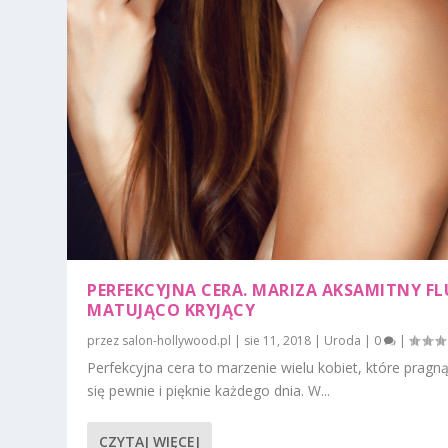
PERFEKCYJNA CERA. MARIZA AKSAMITNY FL
MATUJĄCO KRYJĄCY
przez
salon-hollywood.pl
|
sie 11, 2018
|
Uroda
|
0
|
Perfekcyjna cera to marzenie wielu kobiet, które pragn
się pewnie i pięknie każdego dnia. W...
CZYTAJ WIĘCEJ