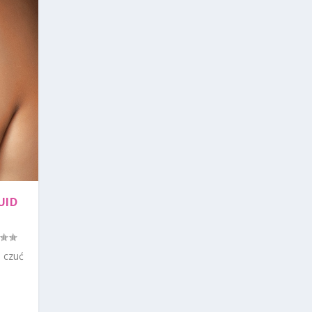
UID
ą czuć