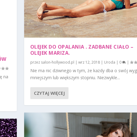
OLEJEK DO OPALANIA . ZADBANE CIAŁO –
OLEJEK MARIZA.
KÓW
przez
salon-hollywood.pl
|
wrz 12, 2018
|
Uroda
|
0
|
Nie ma nic dziwnego w tym, że każdy dba o swój wyg
ę na
mniejszym lub większym stopniu. Niezwykle...
CZYTAJ WIĘCEJ