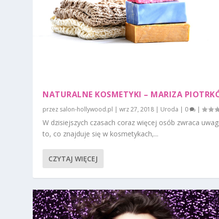
NATURALNE KOSMETYKI – MARIZA PIOTR
przez
salon-hollywood.pl
|
wrz 27, 2018
|
Uroda
|
0
|
W dzisiejszych czasach coraz więcej osób zwraca uwag
to, co znajduje się w kosmetykach,...
CZYTAJ WIĘCEJ