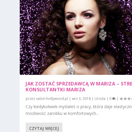
JAK ZOSTAĆ SPRZEDAWCĄ W MARIZA – STR
KONSULTANTKI MARIZA
przez
salon-hollywood.pl
|
wrz 3, 2018
|
Uroda
|
0
|
Czy kiedykolwiek myślałeś o pracy, która daje elastyczn
możliwość zarobku w komfortowych...
CZYTAJ WIĘCEJ