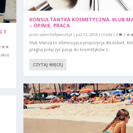
KONSULTANTKA KOSMETYCZNA. KLUB MA
– OPINIE, PRACA
G 1
przez
salon-hollywood.pl
|
paź 12, 2018
|
Uroda
|
0
|
Klub Mariza to interesująca propozycja dla kobiet, któ
pragną połączyć pasję do kosmetyków z...
także
CZYTAJ WIĘCEJ