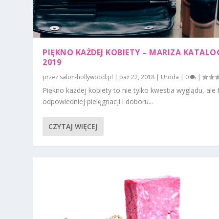
PIĘKNO KAŻDEJ KOBIETY – MARIZA KATALO
2019
przez
salon-hollywood.pl
|
paź 22, 2018
|
Uroda
|
0
|
Piękno każdej kobiety to nie tylko kwestia wyglądu, ale 
odpowiedniej pielęgnacji i doboru...
CZYTAJ WIĘCEJ