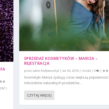
SPRZEDAŻ KOSMETYKÓW – MARIZA –
REJESTRACJA
EFA
przez
salon-hollywood.pl
|
sie 30, 2018
|
Uroda
|
0
|
Kosmetyki Mariza zyskują coraz większą popularność
miłośników naturalnych produktów...
ość i
CZYTAJ WIĘCEJ