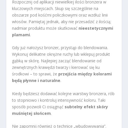
Rozpocznij od aplikacji niewielkiej ilości bronzera w
kluczowych miejscach. Skup się szczególnie na
obszarze pod kośćmi policzkowymi oraz wzdłuż linii
włosów. Pamiętaj jednak, aby nie przesadzić z ilością;
nadmiar produktu może skutkować
nieestetycznymi
plamami
.
Gdy już nałożysz bronzer, przystąp do blendowania.
Wykonuj delikatne okrężne ruchy lub wklepuj produkt
gąbką w skórę. Najlepiej zacząć blendowanie od
zewnętrznych krawędzi twarzy i kierować się ku
środkowi – to sprawi, że
przejścia między kolorami
będą płynne i naturalne
.
Kiedy będziesz dodawać kolejne warstwy bronzera, rób
to stopniowo i kontroluj intensywność koloru. Taki
sposób pozwoli Ci osiągnąć
subtelny efekt skóry
muśniętej słońcem
.
Nie zapomnij również o technice „wbudowywania”.