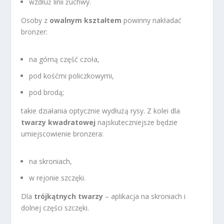
wzdłuż linii żuchwy.
Osoby z
owalnym kształtem
powinny nakładać
bronzer:
na górną część czoła,
pod kośćmi policzkowymi,
pod brodą;
takie działania optycznie wydłużą rysy. Z kolei dla
twarzy kwadratowej
najskuteczniejsze będzie
umiejscowienie bronzera:
na skroniach,
w rejonie szczęki.
Dla
trójkątnych twarzy
– aplikacja na skroniach i
dolnej części szczęki.