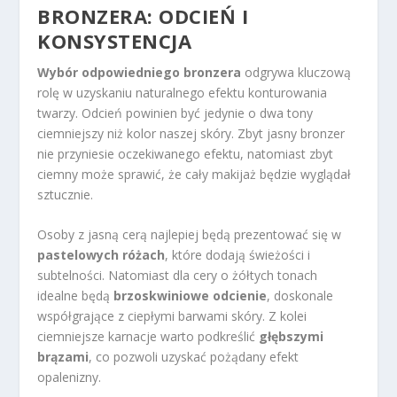
BRONZERA: ODCIEŃ I
KONSYSTENCJA
Wybór odpowiedniego bronzera
odgrywa kluczową
rolę w uzyskaniu naturalnego efektu konturowania
twarzy. Odcień powinien być jedynie o dwa tony
ciemniejszy niż kolor naszej skóry. Zbyt jasny bronzer
nie przyniesie oczekiwanego efektu, natomiast zbyt
ciemny może sprawić, że cały makijaż będzie wyglądał
sztucznie.
Osoby z jasną cerą najlepiej będą prezentować się w
pastelowych różach
, które dodają świeżości i
subtelności. Natomiast dla cery o żółtych tonach
idealne będą
brzoskwiniowe odcienie
, doskonale
współgrające z ciepłymi barwami skóry. Z kolei
ciemniejsze karnacje warto podkreślić
głębszymi
brązami
, co pozwoli uzyskać pożądany efekt
opalenizny.