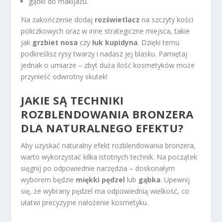
gąbki do makijażu.
Na zakończenie dodaj
rozświetlacz
na szczyty kości
policzkowych oraz w inne strategiczne miejsca, takie
jak
grzbiet nosa
czy
łuk kupidyna
. Dzięki temu
podkreślisz rysy twarzy i nadasz jej blasku. Pamiętaj
jednak o umiarze – zbyt duża ilość kosmetyków może
przynieść odwrotny skutek!
JAKIE SĄ TECHNIKI
ROZBLENDOWANIA BRONZERA
DLA NATURALNEGO EFEKTU?
Aby uzyskać naturalny efekt rozblendowania bronzera,
warto wykorzystać kilka istotnych technik. Na początek
sięgnij po odpowiednie narzędzia – doskonałym
wyborem będzie
miękki pędzel
lub
gąbka
. Upewnij
się, że wybrany pędzel ma odpowiednią wielkość, co
ułatwi precyzyjne nałożenie kosmetyku.