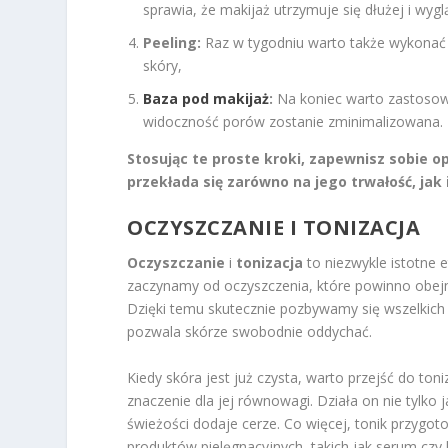
sprawia, że makijaż utrzymuje się dłużej i wygl
Peeling:
Raz w tygodniu warto także wykonać 
skóry,
Baza pod makijaż
:
Na koniec warto zastosowa
widoczność porów zostanie zminimalizowana.
Stosując te proste kroki, zapewnisz sobie 
przekłada się zarówno na jego trwałość, jak 
OCZYSZCZANIE I TONIZACJA
Oczyszczanie
i
tonizacja
to niezwykle istotne 
zaczynamy od oczyszczenia, które powinno obej
Dzięki temu skutecznie pozbywamy się wszelkic
pozwala skórze swobodnie oddychać.
Kiedy skóra jest już czysta, warto przejść do toni
znaczenie dla jej równowagi. Działa on nie tylko
świeżości dodaje cerze. Co więcej, tonik przygo
produktów pielęgnacyjnych, takich jak serum czy 