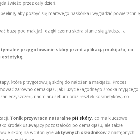
ąda świeżo przez cały dzień,
peeling, aby pozbyć się martwego naskórka i wygładzić powierzchni
ć bazę pod makijaż, dzięki czemu skóra stanie się gładsza, a
optymalne przygotowanie skóry przed aplikacją makijażu, co
i estetykę.
etapy, które przygotowują skórę do nałożenia makijażu. Proces
mować zarówno demakijaż, jak i użycie łagodnego środka myjącego.
h zanieczyszczeń, nadmiaru sebum oraz resztek kosmetyków, co
zacji.
Tonik przywraca naturalne
pH skóry
, co ma kluczowe
 jako środek usuwający pozostałości po demakijażu, ale także
towuje skórę na wchłonięcie
aktywnych składników
z następnych
krem nawilżający.