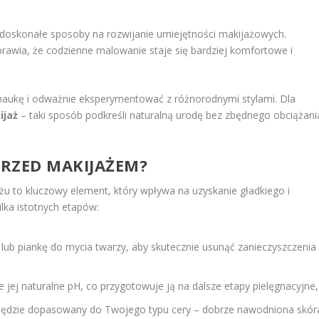
doskonałe sposoby na rozwijanie umiejętności makijażowych.
prawia, że codzienne malowanie staje się bardziej komfortowe i
naukę i odważnie eksperymentować z różnorodnymi stylami. Dla
ijaż
– taki sposób podkreśli naturalną urodę bez zbędnego obciążani
RZED MAKIJAŻEM?
u to kluczowy element, który wpływa na uzyskanie gładkiego i
ilka istotnych etapów:
 lub piankę do mycia twarzy, aby skutecznie usunąć zanieczyszczenia 
 jej naturalne pH, co przygotowuje ją na dalsze etapy pielęgnacyjne,
będzie dopasowany do Twojego typu cery – dobrze nawodniona skór