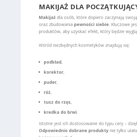
MAKIJAŻ DLA POCZĄTKUJĄC
Makijaż
dla osób, które dopiero zaczynają swoj
oraz zbudowania
pewności siebie
. Kluczowe j
produktów, aby uzyskać efekt, który będzie wygląd
Wśród niezbędnych kosmetyków znajdują się:
podkład
,
korektor
,
puder
,
róż
,
tusz do rzęs
,
kredka do brwi
.
Istotne jest ich dostosowanie do typu cery – dzięk
Odpowiednio dobrane produkty
nie tylko ułat