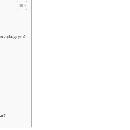
oczątkujących?
kać?