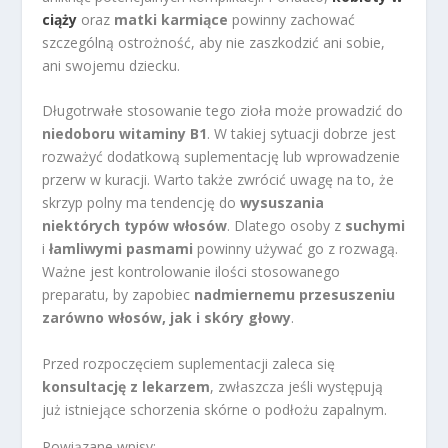
ciąży
oraz
matki karmiące
powinny zachować
szczególną ostrożność, aby nie zaszkodzić ani sobie,
ani swojemu dziecku.
Długotrwałe stosowanie tego zioła może prowadzić do
niedoboru witaminy B1
. W takiej sytuacji dobrze jest
rozważyć dodatkową suplementację lub wprowadzenie
przerw w kuracji. Warto także zwrócić uwagę na to, że
skrzyp polny ma tendencję do
wysuszania
niektórych typów włosów
. Dlatego osoby z
suchymi
i
łamliwymi pasmami
powinny używać go z rozwagą.
Ważne jest kontrolowanie ilości stosowanego
preparatu, by zapobiec
nadmiernemu przesuszeniu
zarówno włosów, jak i skóry głowy
.
Przed rozpoczęciem suplementacji zaleca się
konsultację z lekarzem
, zwłaszcza jeśli występują
już istniejące schorzenia skórne o podłożu zapalnym.
Powiązane wpisy: