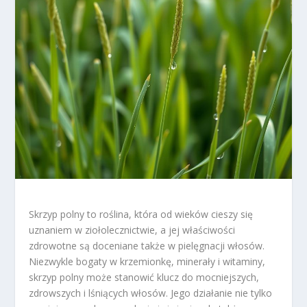
Skrzyp polny to roślina, która od wieków cieszy się
uznaniem w ziołolecznictwie, a jej właściwości
zdrowotne są doceniane także w pielęgnacji włosów.
Niezwykle bogaty w krzemionkę, minerały i witaminy,
skrzyp polny może stanowić klucz do mocniejszych,
zdrowszych i lśniących włosów. Jego działanie nie tylko