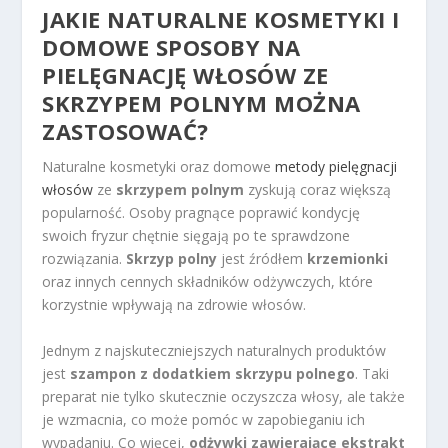
JAKIE
NATURALNE KOSMETYKI
I
DOMOWE SPOSOBY NA
PIELĘGNACJĘ WŁOSÓW ZE
SKRZYPEM POLNYM MOŻNA
ZASTOSOWAĆ?
Naturalne kosmetyki oraz domowe
metody pielęgnacji
włosów
ze
skrzypem polnym
zyskują coraz większą
popularność. Osoby pragnące poprawić kondycję
swoich fryzur chętnie sięgają po te sprawdzone
rozwiązania.
Skrzyp polny
jest źródłem
krzemionki
oraz innych cennych składników odżywczych, które
korzystnie wpływają na zdrowie włosów.
Jednym z najskuteczniejszych naturalnych produktów
jest
szampon z dodatkiem skrzypu polnego
. Taki
preparat nie tylko skutecznie oczyszcza włosy, ale także
je wzmacnia, co może pomóc w zapobieganiu ich
wypadaniu. Co więcej,
odżywki zawierające ekstrakt