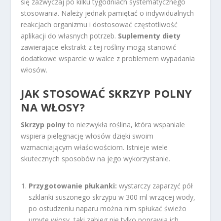
się zazwyczaj po kilku tygodniach systematycznego
stosowania. Należy jednak pamiętać o indywidualnych
reakcjach organizmu i dostosować częstotliwość
aplikacji do własnych potrzeb.
Suplementy diety
zawierające ekstrakt z tej rośliny mogą stanowić
dodatkowe wsparcie w walce z problemem wypadania
włosów.
JAK STOSOWAĆ SKRZYP POLNY
NA WŁOSY?
Skrzyp polny
to niezwykła roślina, która wspaniale
wspiera pielęgnację włosów dzięki swoim
wzmacniającym właściwościom. Istnieje wiele
skutecznych sposobów na jego wykorzystanie.
Przygotowanie płukanki:
wystarczy zaparzyć pół
szklanki suszonego skrzypu w 300 ml wrzącej wody,
po ostudzeniu naparu można nim spłukać świeżo
umyte włosy, taki zabieg nie tylko poprawia ich