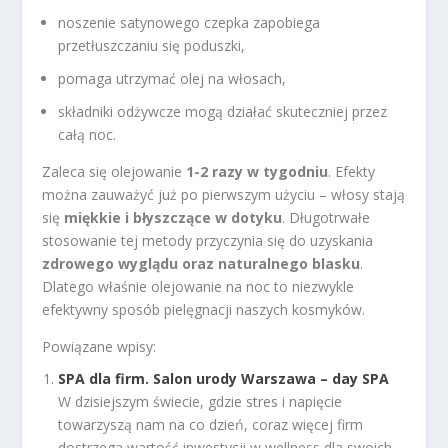
noszenie satynowego czepka zapobiega
przetłuszczaniu się poduszki,
pomaga utrzymać olej na włosach,
składniki odżywcze mogą działać skuteczniej przez
całą noc.
Zaleca się olejowanie
1-2 razy w tygodniu
. Efekty
można zauważyć już po pierwszym użyciu – włosy stają
się
miękkie i błyszczące w dotyku
. Długotrwałe
stosowanie tej metody przyczynia się do uzyskania
zdrowego wyglądu oraz naturalnego blasku
.
Dlatego właśnie olejowanie na noc to niezwykle
efektywny sposób pielęgnacji naszych kosmyków.
Powiązane wpisy:
SPA dla firm. Salon urody Warszawa – day SPA
W dzisiejszym świecie, gdzie stres i napięcie
towarzyszą nam na co dzień, coraz więcej firm
dostrzega wartość inwestycji w wellness dla swoich...