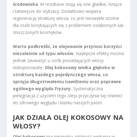
środowiska
. W rezultacie stają się one gładkie, lśniące
i łatwiejsze do stylizacji. Dodatkowo wspiera
regenerację struktury włosa, co jest niezwykle istotne
dla osób borykających się z problemem osłabionych lub
zniszczonych kosmyków.
Warto podkreślić, że olejowanie przynosi korzyści
niezależnie od typu włosów.
Najlepsze efekty można
jednak zauważyć u osób posiadających włosy
niskoporowate.
Olej kokosowy wnika głęboko w
strukturę każdego pojedynczego włosa, co
sprzyja długotrwałemu nawilżeniu oraz poprawie
ogólnego wyglądu fryzury.
Systematyczna
pielęgnacja z użyciem tego oleju przyczynia się również
do zdrowego wyglądu i blasku naszych pasm.
JAK DZIAŁA OLEJ KOKOSOWY NA
WŁOSY?
Olej kokosowy
ma niezwykłą zdolność wnikania w