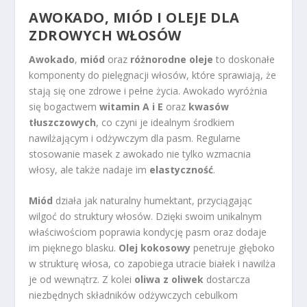
AWOKADO, MIÓD I OLEJE DLA
ZDROWYCH WŁOSÓW
Awokado
,
miód
oraz
różnorodne oleje
to doskonałe
komponenty do pielęgnacji włosów, które sprawiają, że
stają się one zdrowe i pełne życia. Awokado wyróżnia
się bogactwem
witamin A i E
oraz
kwasów
tłuszczowych
, co czyni je idealnym środkiem
nawilżającym i odżywczym dla pasm. Regularne
stosowanie masek z awokado nie tylko wzmacnia
włosy, ale także nadaje im
elastyczność
.
Miód
działa jak naturalny humektant, przyciągając
wilgoć do struktury włosów. Dzięki swoim unikalnym
właściwościom poprawia kondycję pasm oraz dodaje
im pięknego blasku.
Olej kokosowy
penetruje głęboko
w strukturę włosa, co zapobiega utracie białek i nawilża
je od wewnątrz. Z kolei
oliwa z oliwek
dostarcza
niezbędnych składników odżywczych cebulkom