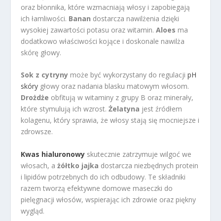
oraz błonnika, które wzmacniają włosy i zapobiegają
ich łamliwości.
Banan
dostarcza nawilżenia dzięki
wysokiej zawartości potasu oraz witamin.
Aloes
ma
dodatkowo właściwości kojące i doskonale nawilża
skórę głowy.
Sok z cytryny
może być wykorzystany do regulacji
pH
skóry
głowy oraz nadania blasku matowym włosom.
Drożdże
obfitują w witaminy z grupy B oraz minerały,
które stymulują ich wzrost.
Żelatyna
jest źródłem
kolagenu, który sprawia, że włosy stają się mocniejsze i
zdrowsze.
Kwas hialuronowy
skutecznie zatrzymuje wilgoć we
włosach, a
żółtko jajka
dostarcza niezbędnych protein
i lipidów potrzebnych do ich odbudowy. Te składniki
razem tworzą efektywne domowe maseczki do
pielęgnacji włosów, wspierając ich zdrowie oraz piękny
wygląd.