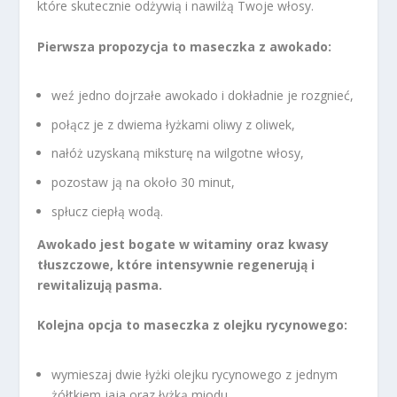
które skutecznie odżywią i nawilżą Twoje włosy.
Pierwsza propozycja to maseczka z awokado:
weź jedno dojrzałe awokado i dokładnie je rozgnieć,
połącz je z dwiema łyżkami oliwy z oliwek,
nałóż uzyskaną miksturę na wilgotne włosy,
pozostaw ją na około 30 minut,
spłucz ciepłą wodą.
Awokado jest bogate w witaminy oraz kwasy
tłuszczowe, które intensywnie regenerują i
rewitalizują pasma.
Kolejna opcja to maseczka z olejku rycynowego:
wymieszaj dwie łyżki olejku rycynowego z jednym
żółtkiem jaja oraz łyżką miodu,