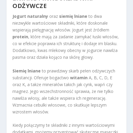
ODŻYWCZE
Jogurt naturalny
oraz
siemię lniane
to dwa
niezwykle wartościowe składniki, które doskonale
wspierają pielęgnację włosów. Jogurt jest źródłem
protein
, które mają za zadanie zamykać łuski włosów,
co w efekcie poprawia ich strukturę i dodaje im blasku.
Dodatkowo, kwas mlekowy obecny w jogurcie nawilża
pasma oraz działa kojąco na skórę głowy.
Siemię lniane
to prawdziwy skarb pełen odżywczych
substancji. Oferuje bogactwo
witamin
A, B, C, D, E
oraz K, a także minerałów takich jak cynk, wapń czy
magnez. Jego wszechstronność sprawia, że nie tylko
nawilża włosy, ale także wspiera ich regenerację.
Wzmacnia cebulki włosowe, co skutkuje lepszym
wzrostem włosów.
Kiedy połączymy te składniki z innymi wartościowymi
dodatkami, możemy przygotować skuteczne maseczki