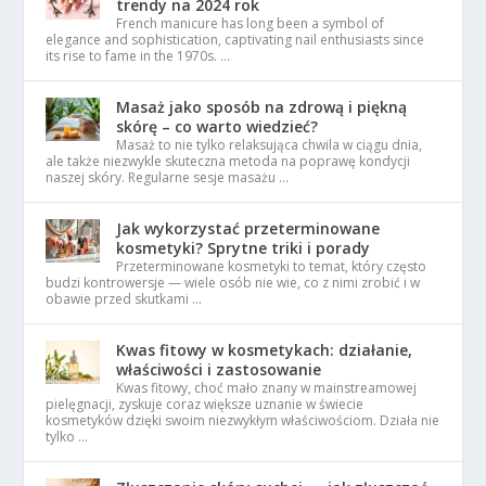
trendy na 2024 rok
French manicure has long been a symbol of
elegance and sophistication, captivating nail enthusiasts since
its rise to fame in the 1970s. …
Masaż jako sposób na zdrową i piękną
skórę – co warto wiedzieć?
Masaż to nie tylko relaksująca chwila w ciągu dnia,
ale także niezwykle skuteczna metoda na poprawę kondycji
naszej skóry. Regularne sesje masażu …
Jak wykorzystać przeterminowane
kosmetyki? Sprytne triki i porady
Przeterminowane kosmetyki to temat, który często
budzi kontrowersje — wiele osób nie wie, co z nimi zrobić i w
obawie przed skutkami …
Kwas fitowy w kosmetykach: działanie,
właściwości i zastosowanie
Kwas fitowy, choć mało znany w mainstreamowej
pielęgnacji, zyskuje coraz większe uznanie w świecie
kosmetyków dzięki swoim niezwykłym właściwościom. Działa nie
tylko …