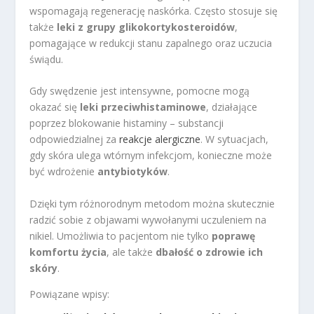
wspomagają regenerację naskórka. Często stosuje się
także
leki z grupy glikokortykosteroidów
,
pomagające w redukcji stanu zapalnego oraz uczucia
świądu.
Gdy swędzenie jest intensywne, pomocne mogą
okazać się
leki przeciwhistaminowe
, działające
poprzez blokowanie histaminy – substancji
odpowiedzialnej za
reakcje alergiczne
. W sytuacjach,
gdy skóra ulega wtórnym infekcjom, konieczne może
być wdrożenie
antybiotyków
.
Dzięki tym różnorodnym metodom można skutecznie
radzić sobie z objawami wywołanymi uczuleniem na
nikiel. Umożliwia to pacjentom nie tylko
poprawę
komfortu życia
, ale także
dbałość o zdrowie ich
skóry
.
Powiązane wpisy: