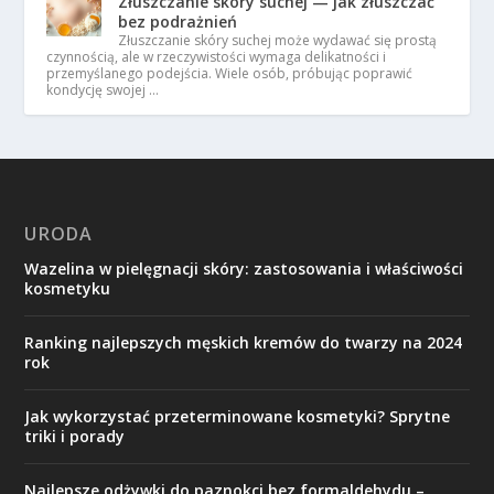
Złuszczanie skóry suchej — jak złuszczać
bez podrażnień
Złuszczanie skóry suchej może wydawać się prostą
czynnością, ale w rzeczywistości wymaga delikatności i
przemyślanego podejścia. Wiele osób, próbując poprawić
kondycję swojej …
URODA
Wazelina w pielęgnacji skóry: zastosowania i właściwości
kosmetyku
Ranking najlepszych męskich kremów do twarzy na 2024
rok
Jak wykorzystać przeterminowane kosmetyki? Sprytne
triki i porady
Najlepsze odżywki do paznokci bez formaldehydu –