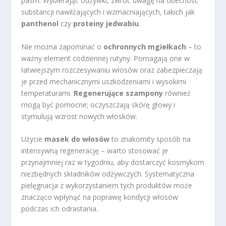
pasm. Wybierając odżywki, zwróć uwagę na obecność
substancji nawilżających i wzmacniających, takich jak
panthenol
czy
proteiny jedwabiu
.
Nie można zapominać o
ochronnych mgiełkach
– to
ważny element codziennej rutyny. Pomagają one w
łatwiejszym rozczesywaniu włosów oraz zabezpieczają
je przed mechanicznymi uszkodzeniami i wysokimi
temperaturami.
Regenerujące szampony
również
mogą być pomocne; oczyszczają skórę głowy i
stymulują wzrost nowych włosków.
Użycie
masek do włosów
to znakomity sposób na
intensywną regenerację – warto stosować je
przynajmniej raz w tygodniu, aby dostarczyć kosmykom
niezbędnych składników odżywczych. Systematyczna
pielęgnacja z wykorzystaniem tych produktów może
znacząco wpłynąć na poprawę kondycji włosów
podczas ich odrastania.