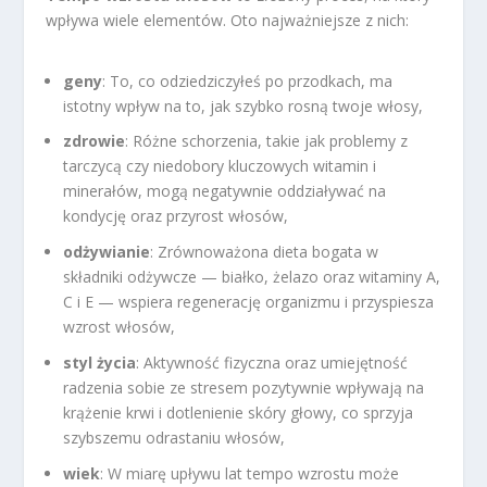
wpływa wiele elementów. Oto najważniejsze z nich:
geny
: To, co odziedziczyłeś po przodkach, ma
istotny wpływ na to, jak szybko rosną twoje włosy,
zdrowie
: Różne schorzenia, takie jak problemy z
tarczycą czy niedobory kluczowych witamin i
minerałów, mogą negatywnie oddziaływać na
kondycję oraz przyrost włosów,
odżywianie
: Zrównoważona dieta bogata w
składniki odżywcze — białko, żelazo oraz witaminy A,
C i E — wspiera regenerację organizmu i przyspiesza
wzrost włosów,
styl życia
: Aktywność fizyczna oraz umiejętność
radzenia sobie ze stresem pozytywnie wpływają na
krążenie krwi i dotlenienie skóry głowy, co sprzyja
szybszemu odrastaniu włosów,
wiek
: W miarę upływu lat tempo wzrostu może