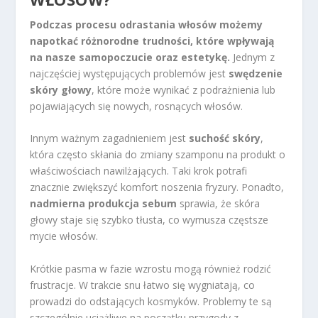
Podczas procesu odrastania włosów możemy
napotkać różnorodne trudności, które wpływają
na nasze samopoczucie oraz estetykę.
Jednym z
najczęściej występujących problemów jest
swędzenie
skóry głowy
, które może wynikać z podrażnienia lub
pojawiających się nowych, rosnących włosów.
Innym ważnym zagadnieniem jest
suchość skóry
,
która często skłania do zmiany szamponu na produkt o
właściwościach nawilżających. Taki krok potrafi
znacznie zwiększyć komfort noszenia fryzury. Ponadto,
nadmierna produkcja sebum
sprawia, że skóra
głowy staje się szybko tłusta, co wymusza częstsze
mycie włosów.
Krótkie pasma w fazie wzrostu mogą również rodzić
frustracje. W trakcie snu łatwo się wygniatają, co
prowadzi do odstających kosmyków. Problemy te są
szczególnie uciążliwe na początku przygody z