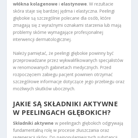
włókna kolagenowe
i
elastynowe
. W rezultacie
skóra staje się bardziej jędrna i elastyczna. Peelingi
głębokie są szczególnie polecane dla osób, które
zmagają się z wyraźnymi oznakami starzenia lub mają
problemy skórne wymagające profesjonalnej
interwencji dermatologicznej.
Należy pamiętać, że peelingi głębokie powinny być
przeprowadzane przez wykwalifikowanych specjalistów
w renomowanych gabinetach medycznych. Przed
rozpoczęciem zabiegu pacjent powinien otrzymać
szczegółowe informacje dotyczące jego przebiegu oraz
możliwych skutków ubocznych.
JAKIE SĄ
SKŁADNIKI AKTYWNE
W PEELINGACH GŁĘBOKICH?
Składniki aktywne
w peelingach głębokich odgrywają
fundamentalną rolę w procesie złuszczania oraz
regeneracji skóry. Do najpopularniejszych substancji