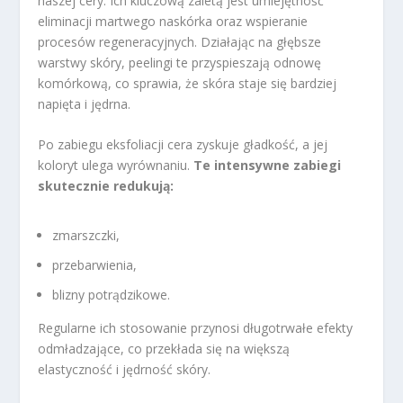
naszej cery. Ich kluczową zaletą jest umiejętność
eliminacji martwego naskórka oraz wspieranie
procesów regeneracyjnych. Działając na głębsze
warstwy skóry, peelingi te przyspieszają odnowę
komórkową, co sprawia, że skóra staje się bardziej
napięta i jędrna.
Po zabiegu eksfoliacji cera zyskuje gładkość, a jej
koloryt ulega wyrównaniu.
Te intensywne zabiegi
skutecznie redukują:
zmarszczki,
przebarwienia,
blizny potrądzikowe.
Regularne ich stosowanie przynosi długotrwałe efekty
odmładzające, co przekłada się na większą
elastyczność i jędrność skóry.