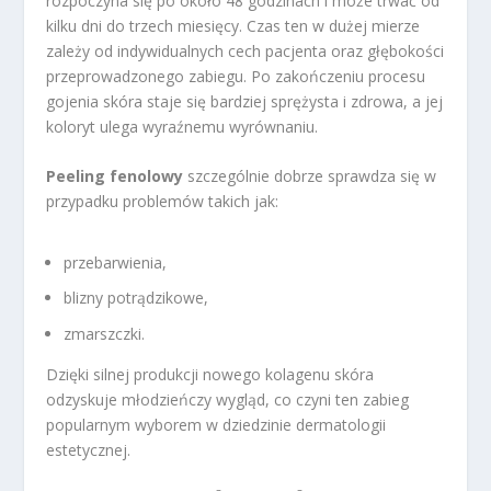
rozpoczyna się po około 48 godzinach i może trwać od
kilku dni do trzech miesięcy. Czas ten w dużej mierze
zależy od indywidualnych cech pacjenta oraz głębokości
przeprowadzonego zabiegu. Po zakończeniu procesu
gojenia skóra staje się bardziej sprężysta i zdrowa, a jej
koloryt ulega wyraźnemu wyrównaniu.
Peeling fenolowy
szczególnie dobrze sprawdza się w
przypadku problemów takich jak:
przebarwienia,
blizny potrądzikowe,
zmarszczki.
Dzięki silnej produkcji nowego kolagenu skóra
odzyskuje młodzieńczy wygląd, co czyni ten zabieg
popularnym wyborem w dziedzinie dermatologii
estetycznej.