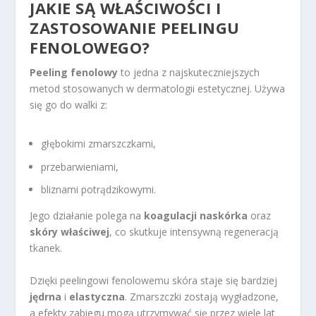
JAKIE SĄ WŁAŚCIWOŚCI I
ZASTOSOWANIE PEELINGU
FENOLOWEGO?
Peeling fenolowy
to jedna z najskuteczniejszych
metod stosowanych w dermatologii estetycznej. Używa
się go do walki z:
głębokimi zmarszczkami,
przebarwieniami,
bliznami potrądzikowymi.
Jego działanie polega na
koagulacji naskórka
oraz
skóry właściwej
, co skutkuje intensywną regeneracją
tkanek.
Dzięki peelingowi fenolowemu skóra staje się bardziej
jędrna
i
elastyczna
. Zmarszczki zostają wygładzone,
a efekty zabiegu mogą utrzymywać się przez wiele lat