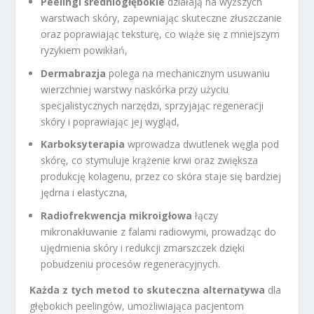
Peelingi średniogłębokie
działają na wyższych
warstwach skóry, zapewniając skuteczne złuszczanie
oraz poprawiając teksturę, co wiąże się z mniejszym
ryzykiem powikłań,
Dermabrazja
polega na mechanicznym usuwaniu
wierzchniej warstwy naskórka przy użyciu
specjalistycznych narzędzi, sprzyjając regeneracji
skóry i poprawiając jej wygląd,
Karboksyterapia
wprowadza dwutlenek węgla pod
skórę, co stymuluje krążenie krwi oraz zwiększa
produkcję kolagenu, przez co skóra staje się bardziej
jędrna i elastyczna,
Radiofrekwencja mikroigłowa
łączy
mikronakłuwanie z falami radiowymi, prowadząc do
ujędrnienia skóry i redukcji zmarszczek dzięki
pobudzeniu procesów regeneracyjnych.
Każda z tych metod to skuteczna alternatywa
dla
głębokich peelingów, umożliwiająca pacjentom