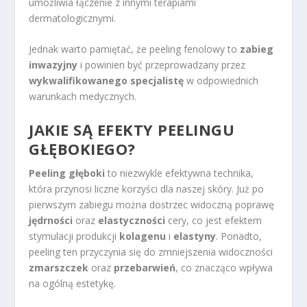
umożliwia łączenie z innymi terapiami
dermatologicznymi.
Jednak warto pamiętać, że peeling fenolowy to
zabieg
inwazyjny
i powinien być przeprowadzany przez
wykwalifikowanego specjalistę
w odpowiednich
warunkach medycznych.
JAKIE SĄ EFEKTY PEELINGU
GŁĘBOKIEGO?
Peeling głęboki
to niezwykle efektywna technika,
która przynosi liczne korzyści dla naszej skóry. Już po
pierwszym zabiegu można dostrzec widoczną poprawę
jędrności
oraz
elastyczności
cery, co jest efektem
stymulacji produkcji
kolagenu
i
elastyny
. Ponadto,
peeling ten przyczynia się do zmniejszenia widoczności
zmarszczek
oraz
przebarwień
, co znacząco wpływa
na ogólną estetykę.