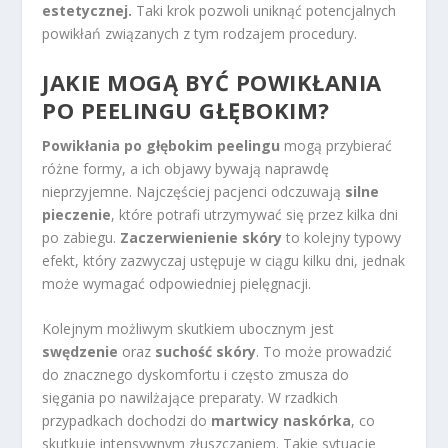
estetycznej.
Taki krok pozwoli uniknąć potencjalnych
powikłań związanych z tym rodzajem procedury.
JAKIE MOGĄ BYĆ POWIKŁANIA
PO PEELINGU GŁĘBOKIM?
Powikłania po głębokim peelingu
mogą przybierać
różne formy, a ich objawy bywają naprawdę
nieprzyjemne. Najczęściej pacjenci odczuwają
silne
pieczenie
, które potrafi utrzymywać się przez kilka dni
po zabiegu.
Zaczerwienienie skóry
to kolejny typowy
efekt, który zazwyczaj ustępuje w ciągu kilku dni, jednak
może wymagać odpowiedniej pielęgnacji.
Kolejnym możliwym skutkiem ubocznym jest
swędzenie
oraz
suchość skóry
. To może prowadzić
do znacznego dyskomfortu i często zmusza do
sięgania po nawilżające preparaty. W rzadkich
przypadkach dochodzi do
martwicy naskórka
, co
skutkuje intensywnym złuszczaniem. Takie sytuacje