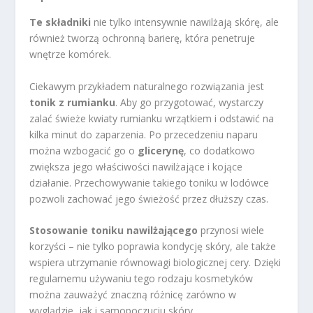
Te składniki
nie tylko intensywnie nawilżają skórę, ale
również tworzą ochronną barierę, która penetruje
wnętrze komórek.
Ciekawym przykładem naturalnego rozwiązania jest
tonik z rumianku
. Aby go przygotować, wystarczy
zalać świeże kwiaty rumianku wrzątkiem i odstawić na
kilka minut do zaparzenia. Po przecedzeniu naparu
można wzbogacić go o
glicerynę
, co dodatkowo
zwiększa jego właściwości nawilżające i kojące
działanie. Przechowywanie takiego toniku w lodówce
pozwoli zachować jego świeżość przez dłuższy czas.
Stosowanie toniku nawilżającego
przynosi wiele
korzyści – nie tylko poprawia kondycję skóry, ale także
wspiera utrzymanie równowagi biologicznej cery. Dzięki
regularnemu używaniu tego rodzaju kosmetyków
można zauważyć znaczną różnicę zarówno w
wyglądzie, jak i samopoczuciu skóry.