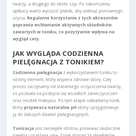
twarzy, a drugiego do okolic szyi. Po zakończeniu
aplikacji warto wyrzucić płatek, aby uniknąć ponownego
użycia.
Regularne korzystanie z tych akcesoriów
poprawia wchłanianie aktywnych składników
zawartych w toniku, co pozytywnie wpływa na
wygląd cery.
JAK WYGLĄDA CODZIENNA
PIELĘGNACJA Z TONIKIEM?
Codzienna pielęgnacja
z wykorzystaniem toniku to
istotny element, który wspiera zdrowie skóry. Cały
proces zaczynamy od starannego oczyszczenia twarzy,
co pozwala na pozbycie się wszelkich zanieczyszczeń
oraz resztek makijażu. Po tym etapie nakładamy tonik,
który
przywraca naturalne pH
skóry i przygotowuje
ją do dalszych działań pielęgnacyjnych.
Tonizacja
jest niezwykle istotna, ponieważ skutecznie
nawilża i orzeźwia cerę. Tonik dostarcza składników