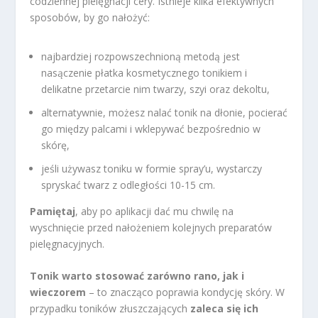
codziennej pielęgnacji cery. Istnieje kilka efektywnych
sposobów, by go nałożyć:
najbardziej rozpowszechnioną metodą jest
nasączenie płatka kosmetycznego tonikiem i
delikatne przetarcie nim twarzy, szyi oraz dekoltu,
alternatywnie, możesz nalać tonik na dłonie, pocierać
go między palcami i wklepywać bezpośrednio w
skórę,
jeśli używasz toniku w formie spray’u, wystarczy
spryskać twarz z odległości 10-15 cm.
Pamiętaj
, aby po aplikacji dać mu chwilę na
wyschnięcie przed nałożeniem kolejnych preparatów
pielęgnacyjnych.
Tonik warto stosować zarówno rano, jak i
wieczorem
– to znacząco poprawia kondycję skóry. W
przypadku toników złuszczających
zaleca się ich