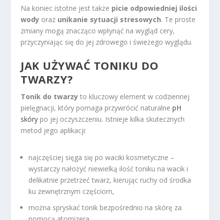
Na koniec istotne jest także
picie odpowiedniej ilości
wody
oraz
unikanie sytuacji stresowych
. Te proste
zmiany mogą znacząco wpłynąć na wygląd cery,
przyczyniając się do jej zdrowego i świeżego wyglądu.
JAK UŻYWAĆ TONIKU DO
TWARZY?
Tonik do twarzy
to kluczowy element w codziennej
pielęgnacji, który pomaga przywrócić naturalne
pH
skóry
po jej oczyszczeniu. Istnieje kilka skutecznych
metod jego aplikacji:
najczęściej sięga się po waciki kosmetyczne –
wystarczy nałożyć niewielką ilość toniku na wacik i
delikatnie przetrzeć twarz, kierując ruchy od środka
ku zewnętrznym częściom,
można spryskać tonik bezpośrednio na skórę za
pomocą atomizera,