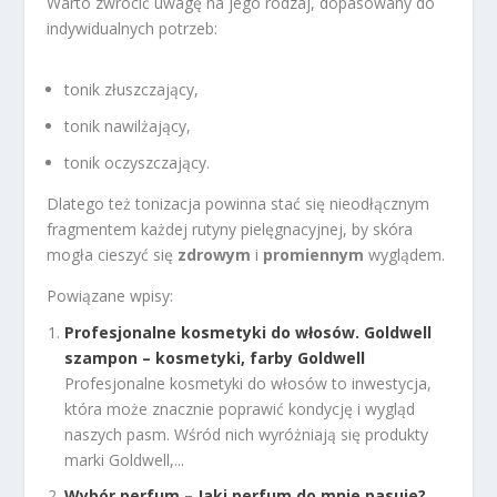
Warto zwrócić uwagę na jego rodzaj, dopasowany do
indywidualnych potrzeb:
tonik złuszczający,
tonik nawilżający,
tonik oczyszczający.
Dlatego też tonizacja powinna stać się nieodłącznym
fragmentem każdej rutyny pielęgnacyjnej, by skóra
mogła cieszyć się
zdrowym
i
promiennym
wyglądem.
Powiązane wpisy:
Profesjonalne kosmetyki do włosów. Goldwell
szampon – kosmetyki, farby Goldwell
Profesjonalne kosmetyki do włosów to inwestycja,
która może znacznie poprawić kondycję i wygląd
naszych pasm. Wśród nich wyróżniają się produkty
marki Goldwell,...
Wybór perfum – Jaki perfum do mnie pasuje?