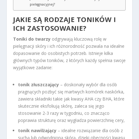
pielęgnacyjnej?
JAKIE SĄ RODZAJE TONIKÓW I
ICH ZASTOSOWANIE?
Toniki do twarzy
odgrywają kluczową rolę w
pielęgnacji skóry i ich różnorodność pozwala na idealne
dopasowanie do osobistych potrzeb. Istnieje kilka
głównych typów toników, z których każdy spełnia swoje
wyjątkowe zadanie:
tonik złuszczający
– doskonały wybór dla osób
pragnących pozbyć się martwych komórek naskórka,
zawiera składniki takie jak kwasy AHA czy BHA, które
skutecznie eksfoliują skórę, zaleca się jego
stosowanie 2-3 razy w tygodniu, co znacząco
poprawia strukturę oraz wygładza powierzchnię cery,
tonik nawilżający
– idealne rozwiązanie dla osób z
suchą lub odwodnioną skórą, dzięki obecności kwasu