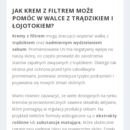
JAK KREM Z FILTREM MOŻE
POMÓC W WALCE Z TRĄDZIKIEM I
ŁOJOTOKIEM?
Kremy z filtrem
mogą znacząco wspierać walkę z
trądzikiem
oraz
nadmiernym wydzielaniem
sebum
. Promieniowanie UV ma negatywny wpływ na
naszą skórę, co często prowadzi do zaostrzenia
stanów zapalnych związanych z trądzikiem. Dlatego tak
istotna jest ochrona przed tymi szkodliwymi
promieniami, ponieważ zmniejsza ryzyko podrażnień i
pojawiania się nowych zmian skórnych.
Warto również zauważyć, że wiele dostępnych na rynku
kremów przeciwsłonecznych zawiera składniki aktywne,
które pomagają w regulacji produkcji sebum. Na
przykład niektóre formuły wzbogacone są o
ekstrakty
roślinne
lub
substancje matujące
, które skutecznie
ograniczają nadmiar oleju na powierzchni skóry. Dzięki