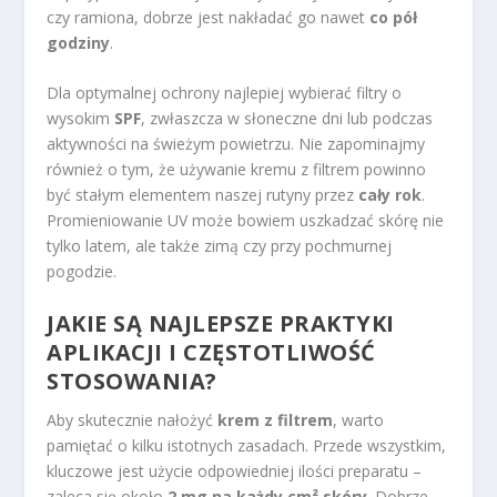
czy ramiona, dobrze jest nakładać go nawet
co pół
godziny
.
Dla optymalnej ochrony najlepiej wybierać filtry o
wysokim
SPF
, zwłaszcza w słoneczne dni lub podczas
aktywności na świeżym powietrzu. Nie zapominajmy
również o tym, że używanie kremu z filtrem powinno
być stałym elementem naszej rutyny przez
cały rok
.
Promieniowanie UV może bowiem uszkadzać skórę nie
tylko latem, ale także zimą czy przy pochmurnej
pogodzie.
JAKIE SĄ NAJLEPSZE PRAKTYKI
APLIKACJI I CZĘSTOTLIWOŚĆ
STOSOWANIA?
Aby skutecznie nałożyć
krem z filtrem
, warto
pamiętać o kilku istotnych zasadach. Przede wszystkim,
kluczowe jest użycie odpowiedniej ilości preparatu –
zaleca się około
2 mg na każdy cm² skóry
. Dobrze