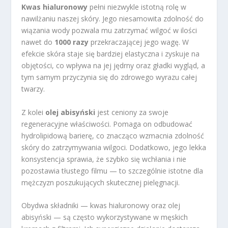
Kwas hialuronowy
pełni niezwykle istotną rolę w
nawilżaniu naszej skóry. Jego niesamowita zdolność do
wiązania wody pozwala mu zatrzymać wilgoć w ilości
nawet do
1000 razy
przekraczającej jego wagę. W
efekcie skóra staje się bardziej elastyczna i zyskuje na
objętości, co wpływa na jej jędrny oraz gładki wygląd, a
tym samym przyczynia się do zdrowego wyrazu całej
twarzy.
Z kolei
olej abisyński
jest ceniony za swoje
regeneracyjne właściwości. Pomaga on odbudować
hydrolipidową barierę, co znacząco wzmacnia zdolność
skóry do zatrzymywania wilgoci. Dodatkowo, jego lekka
konsystencja sprawia, że szybko się wchłania i nie
pozostawia tłustego filmu — to szczególnie istotne dla
mężczyzn poszukujących skutecznej pielęgnacji.
Obydwa składniki — kwas hialuronowy oraz olej
abisyński — są często wykorzystywane w męskich