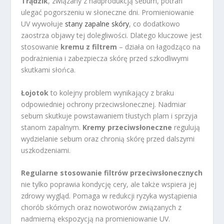
Trądzik
, związany z nadprodukcją sebum, potrafi
ulegać pogorszeniu w słoneczne dni. Promieniowanie
UV wywołuje
stany zapalne skóry
, co dodatkowo
zaostrza objawy tej dolegliwości. Dlatego kluczowe jest
stosowanie
kremu z filtrem
– działa on łagodząco na
podrażnienia i zabezpiecza skórę przed szkodliwymi
skutkami słońca.
Łojotok
to kolejny problem wynikający z braku
odpowiedniej ochrony przeciwsłonecznej. Nadmiar
sebum skutkuje powstawaniem tłustych plam i sprzyja
stanom zapalnym.
Kremy przeciwsłoneczne
regulują
wydzielanie sebum oraz chronią skórę przed dalszymi
uszkodzeniami.
Regularne stosowanie filtrów przeciwsłonecznych
nie tylko poprawia kondycję cery, ale także wspiera jej
zdrowy wygląd. Pomaga w redukcji ryzyka wystąpienia
chorób skórnych oraz nowotworów związanych z
nadmierną ekspozycją na promieniowanie UV.