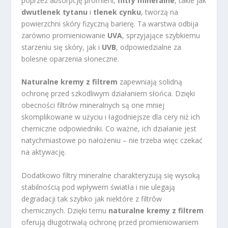
poprzez absorpcję promieni,
filtry mineralne
, takie jak
dwutlenek tytanu
i
tlenek cynku
, tworzą na
powierzchni skóry fizyczną barierę. Ta warstwa odbija
zarówno promieniowanie
UVA
, sprzyjające szybkiemu
starzeniu się skóry, jak i
UVB
, odpowiedzialne za
bolesne oparzenia słoneczne.
Naturalne kremy z filtrem
zapewniają solidną
ochronę przed szkodliwym działaniem słońca. Dzięki
obecności filtrów mineralnych są one mniej
skomplikowane w użyciu i łagodniejsze dla cery niż ich
chemiczne odpowiedniki. Co ważne, ich działanie jest
natychmiastowe po nałożeniu – nie trzeba więc czekać
na aktywację.
Dodatkowo filtry mineralne charakteryzują się wysoką
stabilnością pod wpływem światła i nie ulegają
degradacji tak szybko jak niektóre z filtrów
chemicznych. Dzięki temu
naturalne kremy z filtrem
oferują długotrwałą ochronę przed promieniowaniem