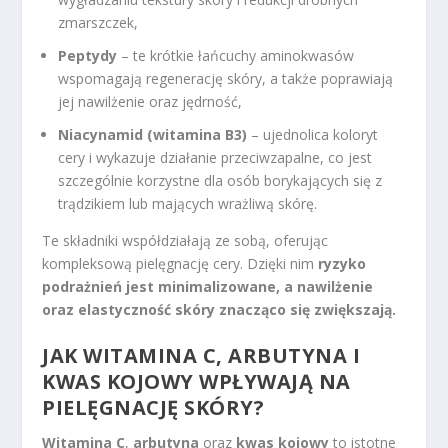
zmarszczek,
Peptydy
– te krótkie łańcuchy aminokwasów
wspomagają regenerację skóry, a także poprawiają
jej nawilżenie oraz jędrność,
Niacynamid (witamina B3)
– ujednolica koloryt
cery i wykazuje działanie przeciwzapalne, co jest
szczególnie korzystne dla osób borykających się z
trądzikiem lub mających wrażliwą skórę.
Te składniki współdziałają ze sobą, oferując
kompleksową pielęgnację cery. Dzięki nim
ryzyko
podrażnień jest minimalizowane, a nawilżenie
oraz elastyczność skóry znacząco się zwiększają.
JAK WITAMINA C, ARBUTYNA I
KWAS KOJOWY WPŁYWAJĄ NA
PIELĘGNACJĘ SKÓRY?
Witamina C
,
arbutyna
oraz
kwas kojowy
to istotne