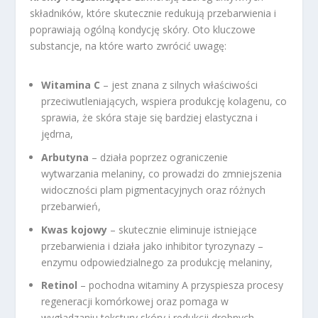
składników, które skutecznie redukują przebarwienia i
poprawiają ogólną kondycję skóry. Oto kluczowe
substancje, na które warto zwrócić uwagę:
Witamina C
– jest znana z silnych właściwości
przeciwutleniających, wspiera produkcję kolagenu, co
sprawia, że skóra staje się bardziej elastyczna i
jędrna,
Arbutyna
– działa poprzez ograniczenie
wytwarzania melaniny, co prowadzi do zmniejszenia
widoczności plam pigmentacyjnych oraz różnych
przebarwień,
Kwas kojowy
– skutecznie eliminuje istniejące
przebarwienia i działa jako inhibitor tyrozynazy –
enzymu odpowiedzialnego za produkcję melaniny,
Retinol
– pochodna witaminy A przyspiesza procesy
regeneracji komórkowej oraz pomaga w
wygładzaniu tekstury skóry i redukcji drobnych