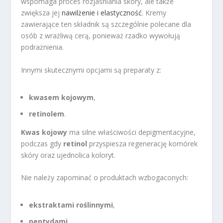
wspomaga proces rozjaśniania skóry, ale także
zwiększa jej
nawilżenie i elastyczność
. Kremy
zawierające ten składnik są szczególnie polecane dla
osób z wrażliwą cerą, ponieważ rzadko wywołują
podrażnienia.
Innymi skutecznymi opcjami są preparaty z:
kwasem kojowym
,
retinolem
.
Kwas kojowy
ma silne właściwości depigmentacyjne,
podczas gdy
retinol
przyspiesza regenerację komórek
skóry oraz ujednolica koloryt.
Nie należy zapominać o produktach wzbogaconych:
ekstraktami roślinnymi
,
peptydami
.