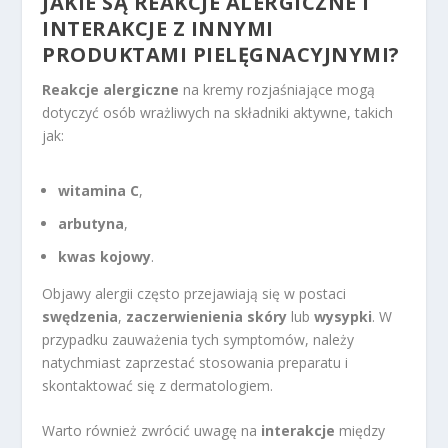
JAKIE SĄ REAKCJE ALERGICZNE I
INTERAKCJE Z INNYMI
PRODUKTAMI PIELĘGNACYJNYMI?
Reakcje alergiczne
na kremy rozjaśniające mogą
dotyczyć osób wrażliwych na składniki aktywne, takich
jak:
witamina C
,
arbutyna
,
kwas kojowy
.
Objawy alergii często przejawiają się w postaci
swędzenia
,
zaczerwienienia skóry
lub
wysypki
. W
przypadku zauważenia tych symptomów, należy
natychmiast zaprzestać stosowania preparatu i
skontaktować się z dermatologiem.
Warto również zwrócić uwagę na
interakcje
między