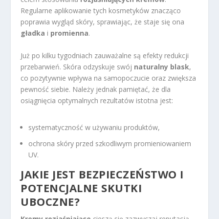
Regularne aplikowanie tych kosmetyków znacząco
poprawia wygląd skóry, sprawiając, że staje się ona
gładka
i
promienna
.
Już po kilku tygodniach zauważalne są efekty redukcji
przebarwień. Skóra odzyskuje swój
naturalny blask
,
co pozytywnie wpływa na samopoczucie oraz zwiększa
pewność siebie. Należy jednak pamiętać, że dla
osiągnięcia optymalnych rezultatów istotna jest:
systematyczność w używaniu produktów,
ochrona skóry przed szkodliwym promieniowaniem
UV.
JAKIE JEST BEZPIECZEŃSTWO I
POTENCJALNE SKUTKI
UBOCZNE?
Kremy rozjaśniające
cieszą się zazwyczaj reputacją