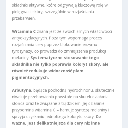
składniki aktywne, które odgrywają kluczową rolę w
pielęgnacji skóry, szczególnie w rozjaśnianiu
przebarwień.
Witamina C
znana jest ze swoich silnych właściwości
antyoksydacyjnych. Poza tym wspomaga proces
rozjaśniania cery poprzez blokowanie enzymu
tyrozynazy, co prowadzi do zmniejszenia produkcji
melaniny.
Systematyczne stosowanie tego
składnika nie tylko poprawia koloryt skóry, ale
również redukuje widoczność plam
pigmentacyjnych.
Arbutyna
, będąca pochodną hydrochinonu, skutecznie
niweluje przebarwienia powstałe na skutek działania
słońca oraz te związane z trądzikiem. Jej działanie
przypomina witaminę C – hamuje syntezę melaniny i
sprzyja uzyskaniu jednolitego kolorytu skóry.
Co
ważne, jest delikatniejsza dla cery niż inne