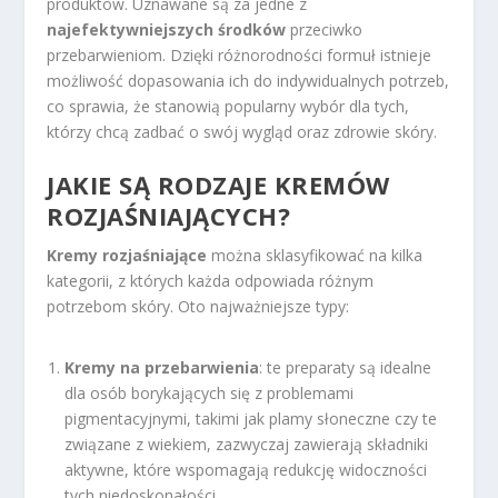
produktów. Uznawane są za jedne z
najefektywniejszych środków
przeciwko
przebarwieniom. Dzięki różnorodności formuł istnieje
możliwość dopasowania ich do indywidualnych potrzeb,
co sprawia, że stanowią popularny wybór dla tych,
którzy chcą zadbać o swój wygląd oraz zdrowie skóry.
JAKIE SĄ RODZAJE KREMÓW
ROZJAŚNIAJĄCYCH?
Kremy rozjaśniające
można sklasyfikować na kilka
kategorii, z których każda odpowiada różnym
potrzebom skóry. Oto najważniejsze typy:
Kremy na przebarwienia
: te preparaty są idealne
dla osób borykających się z problemami
pigmentacyjnymi, takimi jak plamy słoneczne czy te
związane z wiekiem, zazwyczaj zawierają składniki
aktywne, które wspomagają redukcję widoczności
tych niedoskonałości.