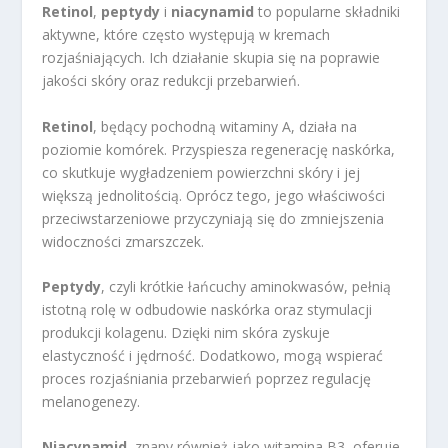
Retinol
,
peptydy
i
niacynamid
to popularne składniki
aktywne, które często występują w kremach
rozjaśniających. Ich działanie skupia się na poprawie
jakości skóry oraz redukcji przebarwień.
Retinol
, będący pochodną witaminy A, działa na
poziomie komórek. Przyspiesza regenerację naskórka,
co skutkuje wygładzeniem powierzchni skóry i jej
większą jednolitością. Oprócz tego, jego właściwości
przeciwstarzeniowe przyczyniają się do zmniejszenia
widoczności zmarszczek.
Peptydy
, czyli krótkie łańcuchy aminokwasów, pełnią
istotną rolę w odbudowie naskórka oraz stymulacji
produkcji kolagenu. Dzięki nim skóra zyskuje
elastyczność i jędrność. Dodatkowo, mogą wspierać
proces rozjaśniania przebarwień poprzez regulację
melanogenezy.
Niacynamid
, znany również jako witamina B3, oferuje