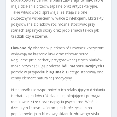
Dodatkowo te delikatne płatki zawierają
taniny
, które
mają działanie przeciwzapalne oraz antybakteryjne.
Takie właściwości sprawiają, że stają się one
skutecznym wsparciem w walce z infekcjami. Ekstrakty
pozyskiwane z płatków róż można stosować przy
stanach zapalnych skóry oraz problemach takich jak
trądzik
czy
egzema
.
Flawonoidy
obecne w płatkach róż również korzystnie
wpływają na krążenie krwi oraz zdrowie serca.
Regularne picie herbaty przygotowanej z tych płatków
może przynieść ulgę podczas
bóli menstruacyjnych
i
pomóc w przypadku
biegunek
. Dlatego stanowią one
cenny element naturalnej medycyny.
Nie sposób nie wspomnieć o ich relaksującym działaniu.
Herbata z płatków róż działa uspokajająco i pomaga
redukować
stres
oraz napięcia psychiczne. Właśnie
dzięki tym licznym zaletom płatki róż zyskują na
popularności jako kluczowy składnik zdrowego stylu