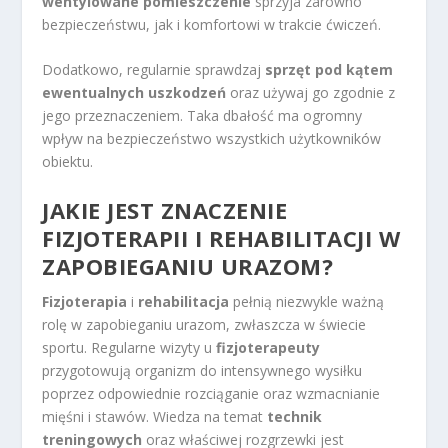
wentylowane pomieszczenie
sprzyja zarówno
bezpieczeństwu, jak i komfortowi w trakcie ćwiczeń.
Dodatkowo, regularnie sprawdzaj
sprzęt pod kątem
ewentualnych uszkodzeń
oraz używaj go zgodnie z
jego przeznaczeniem. Taka dbałość ma ogromny
wpływ na bezpieczeństwo wszystkich użytkowników
obiektu.
JAKIE JEST
ZNACZENIE
FIZJOTERAPII
I REHABILITACJI W
ZAPOBIEGANIU URAZOM?
Fizjoterapia
i
rehabilitacja
pełnią niezwykle ważną
rolę w zapobieganiu urazom, zwłaszcza w świecie
sportu. Regularne wizyty u
fizjoterapeuty
przygotowują organizm do intensywnego wysiłku
poprzez odpowiednie rozciąganie oraz wzmacnianie
mięśni i stawów. Wiedza na temat
technik
treningowych
oraz właściwej rozgrzewki jest