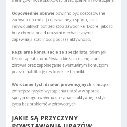
treningów może skutkować przeciążeniem i kontuzjami.
Odpowiednie obuwie
powinno być dostosowane
zarówno do rodzaju uprawianego sportu, jak i
indywidualnych potrzeb stóp zawodnika. Dobrej jakości
buty chronią przed urazami mechanicznymi i
zapewniają stabilność podczas aktywności.
Regularne konsultacje ze specjalistą
, takim jak
fizjoterapeuta, umożliwiają bieżącą ocenę stanu
zdrowia oraz zapobieganie ewentualnym kontuzjom
przez rehabilitację czy korekcję techniki.
Wdrożenie tych działań prewencyjnych
znacząco
zmniejsza ryzyko wystąpienia urazów w sporcie i
sprzyja długotrwałemu utrzymaniu aktywnego stylu
życia bez problemów zdrowotnych.
JAKIE SĄ PRZYCZYNY
POWSTAWANIA URAZÓW