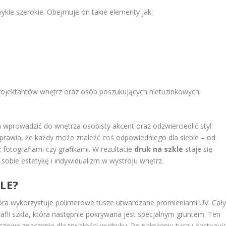
ykle szerokie. Obejmuje on takie elementy jak:
rojektantów wnętrz oraz osób poszukujących nietuzinkowych
wprowadzić do wnętrza osobisty akcent oraz odzwierciedlić styl
rawia, że każdy może znaleźć coś odpowiedniego dla siebie – od
fotografiami czy grafikami. W rezultacie
druk na szkle
staje się
 sobie estetykę i indywidualizm w wystroju wnętrz.
LE?
óra wykorzystuje polimerowe tusze utwardzane promieniami UV. Cał
afli szkła, która następnie pokrywana jest specjalnym gruntem. Ten
czowe znaczenie dla trwałości wydruku. Po nałożeniu tuszu następuj