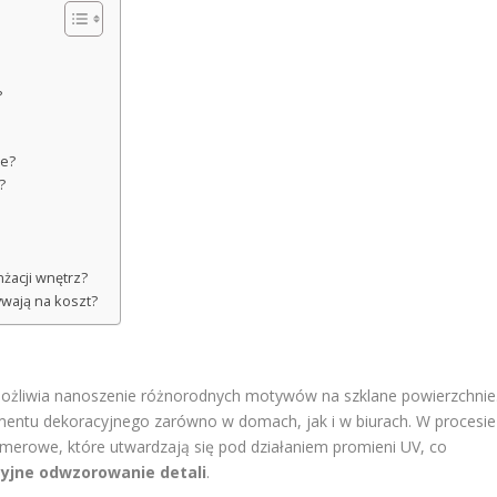
?
le?
?
żacji wnętrz?
ływają na koszt?
możliwia nanoszenie różnorodnych motywów na szklane powierzchnie
ementu dekoracyjnego zarówno w domach, jak i w biurach. W procesie
imerowe, które utwardzają się pod działaniem promieni UV, co
yjne odwzorowanie detali
.