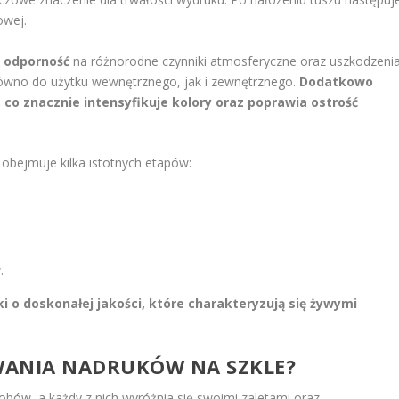
owej.
 odporność
na różnorodne czynniki atmosferyczne oraz uszkodzeni
równo do użytku wewnętrznego, jak i zewnętrznego.
Dodatkowo
a, co znacznie intensyfikuje kolory oraz poprawia ostrość
 obejmuje kilka istotnych etapów:
.
 o doskonałej jakości, które charakteryzują się żywymi
WANIA NADRUKÓW NA SZKLE?
bów, a każdy z nich wyróżnia się swoimi zaletami oraz