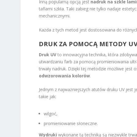
Inną popularną opcją jest
nadruk na szkle la
taflami szkła. Taki zabieg nie tylko nadaje estet
mechanicznymi.
Każda z tych metod jest dostosowana do różnych
DRUK ZA POMOCĄ METODY U
Druk UV
to innowacyjna technika, która zdobywa 
utwardzaniu farb za pomocą promieniowania ultr
trwały nadruk. Dzięki tej metodzie możliwe jest o
odwzorowania kolorów
.
Jednym z najważniejszych atutów druku UV jest 
takie jak:
wilgoć,
promieniowanie słoneczne.
Wydruki
wykonane tą techniką są niezwykle trwał