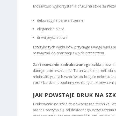
Możliwości wykorzystania druku na szkle są niezw
dekoracyjne panele ścienne,
eleganckie blaty,
drzwi prysznicowe.
Estetyka tych wydruków przyciąga uwagę wielu p
rozwiązań do aranżacji swoich przestrzeni.
Zastosowanie zadrukowanego szkła
pozwala 
danego pomieszczenia. Ta uniwersalna metoda sp
minimalistycznych wzorów po bogate dekoracje z 
coraz bardziej popularny wśród tych, którzy cenią
JAK POWSTAJE DRUK NA SZK
Drukowanie na szkle to nowoczesna technika, kt
proces zaczyna się od dokładnego oczyszczenia t
preparat zwiększa przyczepność tuszu, co ma klu