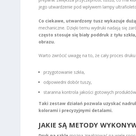
jego utwardzenie pod wpływem lampy ultrafiolet
Co ciekawe, utwardzony tusz wykazuje dużą
mechaniczne. Dzięki temu wydruki nadają się za
często stosuje się biały poddruk z tyłu szkł
obrazu.
Warto zwrócić uwagę na to, że cały proces druku
przygotowanie szkła,
odpowiedni dobór tuszy,
staranna kontrola jakości gotowych produktów
Taki zestaw działań pozwala uzyskać nadruki
kolorami i precyzyjnymi detalami.
JAKIE SĄ METODY WYKONY
Druk na szkle
można zrealizować na wiele sposo