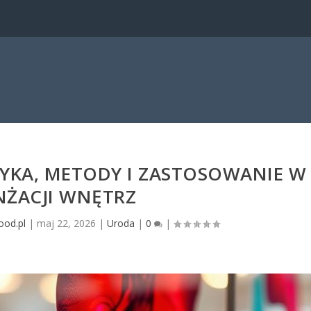
TYKA, METODY I ZASTOSOWANIE W
NŻACJI WNĘTRZ
ood.pl
|
maj 22, 2026
|
Uroda
|
0
|