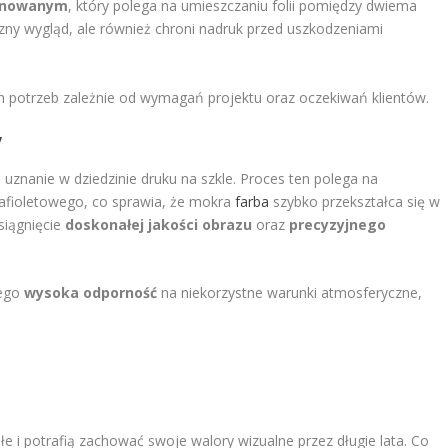
minowanym
, który polega na umieszczaniu folii pomiędzy dwiema
yczny wygląd, ale również chroni nadruk przed uszkodzeniami
 potrzeb zależnie od wymagań projektu oraz oczekiwań klientów.
V
uznanie w dziedzinie druku na szkle. Proces ten polega na
afioletowego, co sprawia, że mokra
farba
szybko przekształca się w
siągnięcie
doskonałej jakości obrazu
oraz
precyzyjnego
jego
wysoka odporność
na niekorzystne warunki atmosferyczne,
e i potrafią zachować swoje walory wizualne przez długie lata. Co