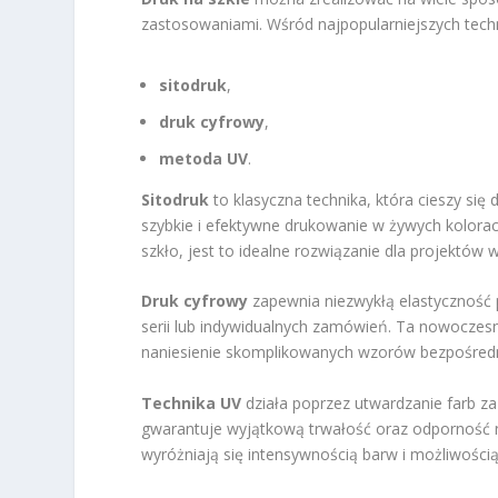
zastosowaniami. Wśród najpopularniejszych techni
sitodruk
,
druk cyfrowy
,
metoda UV
.
Sitodruk
to klasyczna technika, która cieszy s
szybkie i efektywne drukowanie w żywych kolorac
szkło, jest to idealne rozwiązanie dla projektów
Druk cyfrowy
zapewnia niezwykłą elastyczność p
serii lub indywidualnych zamówień. Ta nowocze
naniesienie skomplikowanych wzorów bezpośredni
Technika UV
działa poprzez utwardzanie farb z
gwarantuje wyjątkową trwałość oraz odporność 
wyróżniają się intensywnością barw i możliwości