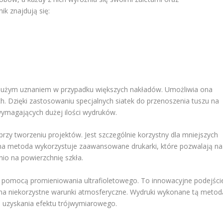
k znajdują się:
ię dużym uznaniem w przypadku większych nakładów. Umożliwia ona
h. Dzięki zastosowaniu specjalnych siatek do przenoszenia tuszu na
 wymagających dużej ilości wydruków.
rzy tworzeniu projektów. Jest szczególnie korzystny dla mniejszych
sna metoda wykorzystuje zaawansowane drukarki, które pozwalają na
o na powierzchnię szkła.
a pomocą promieniowania ultrafioletowego. To innowacyjne podejści
na niekorzystne warunki atmosferyczne. Wydruki wykonane tą metod
ą uzyskania efektu trójwymiarowego.