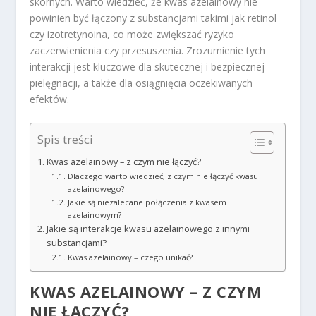
skórnych. Warto wiedzieć, że kwas azelainowy nie
powinien być łączony z substancjami takimi jak retinol
czy izotretynoina, co może zwiększać ryzyko
zaczerwienienia czy przesuszenia. Zrozumienie tych
interakcji jest kluczowe dla skutecznej i bezpiecznej
pielęgnacji, a także dla osiągnięcia oczekiwanych
efektów.
Spis treści
Kwas azelainowy – z czym nie łączyć?
Dlaczego warto wiedzieć, z czym nie łączyć kwasu
azelainowego?
Jakie są niezalecane połączenia z kwasem
azelainowym?
Jakie są interakcje kwasu azelainowego z innymi
substancjami?
Kwas azelainowy – czego unikać?
KWAS AZELAINOWY – Z CZYM
NIE ŁĄCZYĆ?