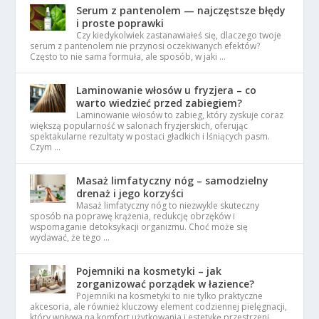
Serum z pantenolem — najczęstsze błędy
i proste poprawki
Czy kiedykolwiek zastanawiałeś się, dlaczego twoje
serum z pantenolem nie przynosi oczekiwanych efektów?
Często to nie sama formuła, ale sposób, w jaki …
Laminowanie włosów u fryzjera – co
warto wiedzieć przed zabiegiem?
Laminowanie włosów to zabieg, który zyskuje coraz
większą popularność w salonach fryzjerskich, oferując
spektakularne rezultaty w postaci gładkich i lśniących pasm.
Czym …
Masaż limfatyczny nóg – samodzielny
drenaż i jego korzyści
Masaż limfatyczny nóg to niezwykle skuteczny
sposób na poprawę krążenia, redukcję obrzęków i
wspomaganie detoksykacji organizmu. Choć może się
wydawać, że tego …
Pojemniki na kosmetyki – jak
zorganizować porządek w łazience?
Pojemniki na kosmetyki to nie tylko praktyczne
akcesoria, ale również kluczowy element codziennej pielęgnacji,
który wpływa na komfort użytkowania i estetykę przestrzeni. …