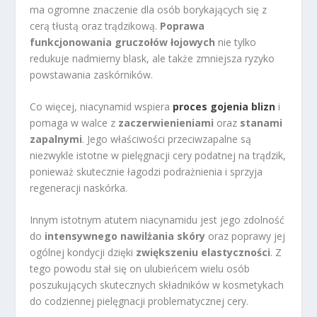
ma ogromne znaczenie dla osób borykających się z
cerą tłustą oraz trądzikową.
Poprawa
funkcjonowania gruczołów łojowych
nie tylko
redukuje nadmierny blask, ale także zmniejsza ryzyko
powstawania zaskórników.
Co więcej, niacynamid wspiera
proces gojenia blizn
i
pomaga w walce z
zaczerwienieniami
oraz
stanami
zapalnymi
. Jego właściwości przeciwzapalne są
niezwykle istotne w pielęgnacji cery podatnej na trądzik,
ponieważ skutecznie łagodzi podrażnienia i sprzyja
regeneracji naskórka.
Innym istotnym atutem niacynamidu jest jego zdolność
do
intensywnego nawilżania skóry
oraz poprawy jej
ogólnej kondycji dzięki
zwiększeniu elastyczności
. Z
tego powodu stał się on ulubieńcem wielu osób
poszukujących skutecznych składników w kosmetykach
do codziennej pielęgnacji problematycznej cery.