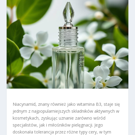
Niacynamid, znany również jako witamina B3, staje się
jednym z najpopularniejszych składników aktywnych w
kosmetykach, zyskując uznanie zarówno wśród
specjalistów, jak i miłośników pielęgnacji. Jego
doskonała tolerancja przez różne typy cery, w tym