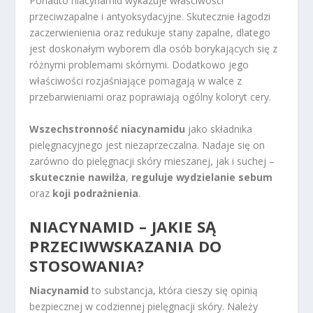
Ponadto niacynamid wykazuje właściwości
przeciwzapalne i antyoksydacyjne. Skutecznie łagodzi
zaczerwienienia oraz redukuje stany zapalne, dlatego
jest doskonałym wyborem dla osób borykających się z
różnymi problemami skórnymi. Dodatkowo jego
właściwości rozjaśniające pomagają w walce z
przebarwieniami oraz poprawiają ogólny koloryt cery.
Wszechstronność niacynamidu
jako składnika
pielęgnacyjnego jest niezaprzeczalna. Nadaje się on
zarówno do pielęgnacji skóry mieszanej, jak i suchej –
skutecznie nawilża
,
reguluje wydzielanie sebum
oraz
koji podrażnienia
.
NIACYNAMID – JAKIE SĄ
PRZECIWWSKAZANIA DO
STOSOWANIA?
Niacynamid
to substancja, która cieszy się opinią
bezpiecznej w codziennej pielęgnacji skóry. Należy