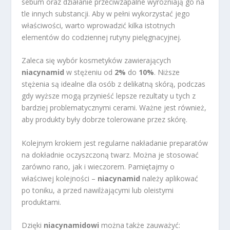
sebum oraz działanie przeciwzapalne wyróżniają go na
tle innych substancji. Aby w pełni wykorzystać jego
właściwości, warto wprowadzić kilka istotnych
elementów do codziennej rutyny pielęgnacyjnej.
Zaleca się wybór kosmetyków zawierających
niacynamid
w stężeniu od
2%
do
10%
. Niższe
stężenia są idealne dla osób z delikatną skórą, podczas
gdy wyższe mogą przynieść lepsze rezultaty u tych z
bardziej problematycznymi cerami. Ważne jest również,
aby produkty były dobrze tolerowane przez skórę.
Kolejnym krokiem jest regularne nakładanie preparatów
na dokładnie oczyszczoną twarz. Można je stosować
zarówno rano, jak i wieczorem. Pamiętajmy o
właściwej kolejności –
niacynamid
należy aplikować
po toniku, a przed nawilżającymi lub oleistymi
produktami.
Dzięki
niacynamidowi
można także zauważyć: