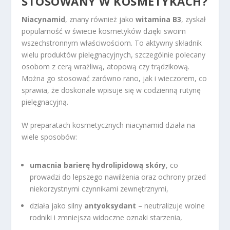
STOSOWANY W KOSMETYKACH?
Niacynamid
, znany również jako
witamina B3
, zyskał
popularność w świecie kosmetyków dzięki swoim
wszechstronnym właściwościom. To aktywny składnik
wielu produktów pielęgnacyjnych, szczególnie polecany
osobom z cerą wrażliwą, atopową czy trądzikową.
Można go stosować zarówno rano, jak i wieczorem, co
sprawia, że doskonale wpisuje się w codzienną rutynę
pielęgnacyjną.
W preparatach kosmetycznych niacynamid działa na
wiele sposobów:
umacnia barierę hydrolipidową skóry
, co
prowadzi do lepszego nawilżenia oraz ochrony przed
niekorzystnymi czynnikami zewnętrznymi,
działa jako silny
antyoksydant
– neutralizuje wolne
rodniki i zmniejsza widoczne oznaki starzenia,