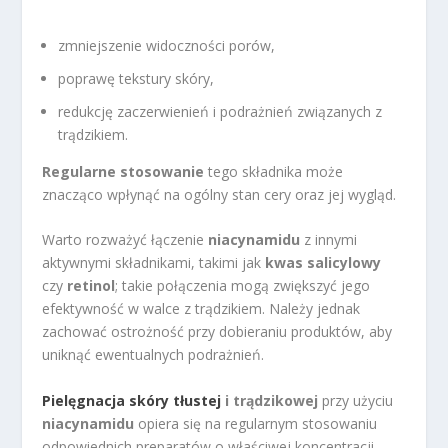
zmniejszenie widoczności porów,
poprawę tekstury skóry,
redukcję zaczerwienień i podrażnień związanych z
trądzikiem.
Regularne stosowanie
tego składnika może
znacząco wpłynąć na ogólny stan cery oraz jej wygląd.
Warto rozważyć łączenie
niacynamidu
z innymi
aktywnymi składnikami, takimi jak
kwas salicylowy
czy
retinol
; takie połączenia mogą zwiększyć jego
efektywność w walce z trądzikiem. Należy jednak
zachować ostrożność przy dobieraniu produktów, aby
uniknąć ewentualnych podrażnień.
Pielęgnacja skóry tłustej
i trądzikowej
przy użyciu
niacynamidu
opiera się na regularnym stosowaniu
odpowiednich preparatów o właściwej koncentracji