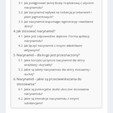
Jak pielęgnować skórę tłustą i trądzikową z użyciem
niacynamidu?
Jak niacynamid wpływa na redukcję przebarwień i
plam pigmentowych?
Jak niacynamid wspomaga regenerację i nawilżanie
skóry?
Jak stosować niacynamid?
Jakie jest odpowiednie stężenie i forma aplikacji
niacynamidu?
Jak łączyć niacynamid z innymi składnikami
aktywnymi?
Niacynamid – dla kogo jest przeznaczony?
Jakie korzyści przynosi niacynamid dla skóry
wrażliwej i dojrzałej?
Jakie są zalety niacynamidu dla skóry mieszanej i
suchej?
Niacynamid – jakie są przeciwwskazania do
stosowania?
Jakie są potencjalne skutki uboczne stosowania
niacynamidu?
Jakie są interakcje niacynamidu z innymi
substancjami?