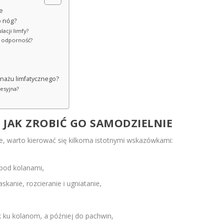
e
o nóg?
acji limfy?
a odporność?
nażu limfatycznego?
esyjna?
–
JAK ZROBIĆ
GO SAMODZIELNIE
, warto kierować się kilkoma istotnymi wskazówkami:
 pod kolanami,
kanie, rozcieranie i ugniatanie,
k ku kolanom, a później do pachwin,