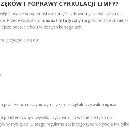
BRZĘKÓW I POPRAWY CYRKULACJI LIMFY?
imfy
niosą ze sobą mnóstwo korzyści zdrowotnych, zwłaszcza dla
sie. Przede wszystkim
masaż limfatyczny nóg
skutecznie zmniejsz
niejsze odczucie bólu w dolnych kończynach.
u przyczynia się do:
u.
iu problemom naczyniowym, takim jak
żylaki
czy
zakrzepica
.
ni
po intensywnym wysiłku fizycznym. To ważne nie tylko dla
ywny tryb życia. Dlatego regularne sesje tego typu wpływają nie tylk