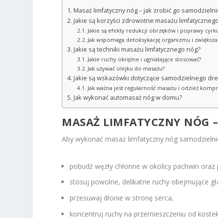
Masaż limfatyczny nóg – jak zrobić go samodzielni
Jakie są korzyści zdrowotne masażu limfatyczneg
Jakie są efekty redukcji obrzęków i poprawy cyrkul
Jak wspomaga detoksykację organizmu i zwiększ
Jakie są techniki masażu limfatycznego nóg?
Jakie ruchy okrężne i ugniatające stosować?
Jak używać olejku do masażu?
Jakie są wskazówki dotyczące samodzielnego dre
Jak ważna jest regularność masażu i odzież kompr
Jak wykonać automasaż nóg w domu?
MASAŻ LIMFATYCZNY NÓG 
Aby wykonać masaż limfatyczny nóg samodzielnie
pobudź węzły chłonne w okolicy pachwin oraz
stosuj powolne, delikatne ruchy obejmujące głas
przesuwaj dłonie w stronę serca,
koncentruj ruchy na przemieszczeniu od koste