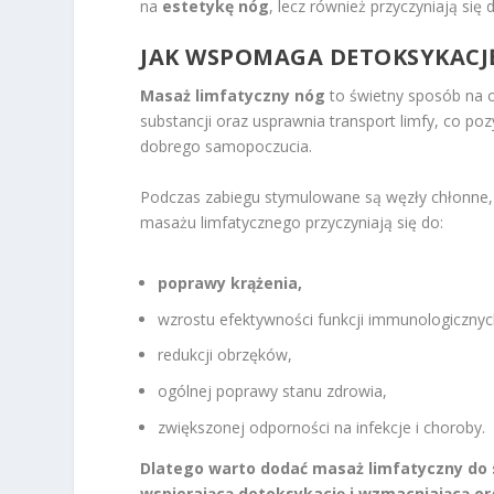
na
estetykę nóg
, lecz również przyczyniają się
JAK WSPOMAGA DETOKSYKACJ
Masaż limfatyczny nóg
to świetny sposób na o
substancji oraz usprawnia transport limfy, co p
dobrego samopoczucia.
Podczas zabiegu stymulowane są węzły chłonne, 
masażu limfatycznego przyczyniają się do:
poprawy krążenia,
wzrostu efektywności funkcji immunologicznyc
redukcji obrzęków,
ogólnej poprawy stanu zdrowia,
zwiększonej odporności na infekcje i choroby.
Dlatego warto dodać masaż limfatyczny do 
wspierającą detoksykację i wzmacniającą o