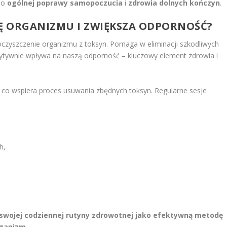
 do
ogólnej poprawy samopoczucia
i
zdrowia dolnych kończyn
.
Ę ORGANIZMU I ZWIĘKSZA ODPORNOŚĆ?
czyszczenie organizmu z toksyn. Pomaga w eliminacji szkodliwych
ozytywnie wpływa na naszą odporność – kluczowy element zdrowia i
co wspiera proces usuwania zbędnych toksyn. Regularne sesje
h,
swojej codziennej rutyny zdrowotnej jako efektywną metodę
rganizm.