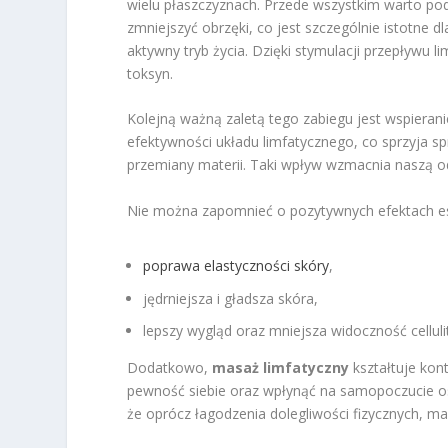
wielu płaszczyznach. Przede wszystkim warto pod
zmniejszyć obrzęki, co jest szczególnie istotne
aktywny tryb życia. Dzięki stymulacji przepływu l
toksyn.
Kolejną ważną zaletą tego zabiegu jest wspierani
efektywności układu limfatycznego, co sprzyja s
przemiany materii. Taki wpływ wzmacnia naszą od
Nie można zapomnieć o pozytywnych efektach es
poprawa elastyczności skóry
,
jędrniejsza i gładsza skóra,
lepszy wygląd oraz mniejsza widoczność celluli
Dodatkowo,
masaż limfatyczny
kształtuje kon
pewność siebie oraz wpłynąć na samopoczucie os
że oprócz łagodzenia dolegliwości fizycznych, ma 