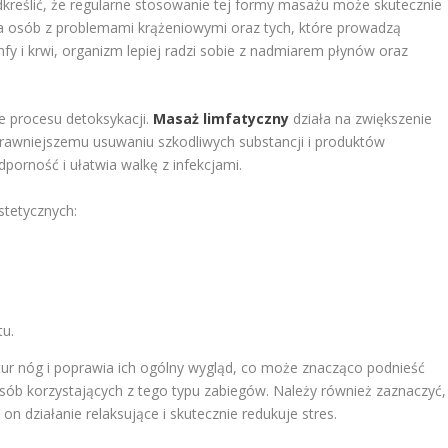
kreślić, że regularne stosowanie tej formy masażu może skutecznie
 dla osób z problemami krążeniowymi oraz tych, które prowadzą
imfy i krwi, organizm lepiej radzi sobie z nadmiarem płynów oraz
e procesu detoksykacji.
Masaż limfatyczny
działa na zwiększenie
prawniejszemu usuwaniu szkodliwych substancji i produktów
porność i ułatwia walkę z infekcjami.
tetycznych:
tu.
tur nóg i poprawia ich ogólny wygląd, co może znacząco podnieść
ób korzystających z tego typu zabiegów. Należy również zaznaczyć,
on działanie relaksujące i skutecznie redukuje stres.