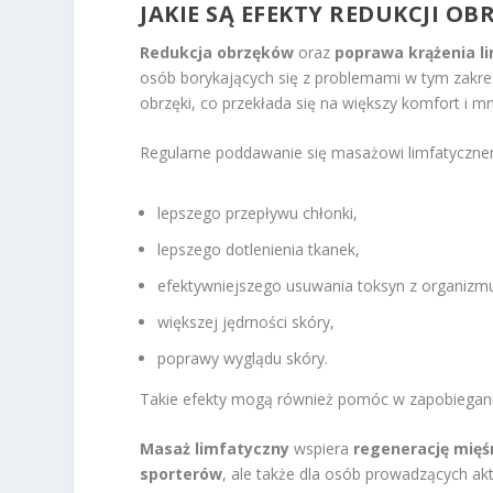
JAKIE SĄ EFEKTY REDUKCJI O
Redukcja obrzęków
oraz
poprawa krążenia l
osób borykających się z problemami w tym zakre
obrzęki, co przekłada się na większy komfort i m
Regularne poddawanie się masażowi limfatycznem
lepszego przepływu chłonki,
lepszego dotlenienia tkanek,
efektywniejszego usuwania toksyn z organizm
większej jędrności skóry,
poprawy wyglądu skóry.
Takie efekty mogą również pomóc w zapobiegan
Masaż limfatyczny
wspiera
regenerację mięś
sporterów
, ale także dla osób prowadzących akt