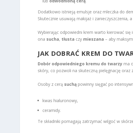
lub
odwodnioną cerą
.
Dodatkowo istnieją emulsje oraz mleczka do dema
Skutecznie usuwają makijaż i zanieczyszczenia, a
Wybierając odpowiedni krem warto kierować się i
ona
sucha
,
tłusta
czy
mieszana
– aby maksymal
JAK DOBRAĆ KREM DO TWAR
Dobór odpowiedniego kremu do twarzy
ma og
skóry, co pozwoli na skuteczną pielęgnację oraz 
Osoby z cerą
suchą
powinny sięgać po intensywni
kwas hialuronowy,
ceramidy.
Te składniki pomagają zatrzymać wilgoć w skórze