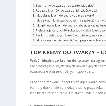
Top kremy do twarzy – co warto wiedzieć?
Rodzaje kremów do twarzy i ich właściwości
Jak dobrać krem do twarzy do typu skóry?
Jakie składniki aktywne powinny zawierać kremy 
Jak aplikować krem do twarzy, aby uzyskać najlep
Pielęgnacja cery po 30. roku życia – jakie kremy w
Ranking najlepszych kremów do twarzy na rynku
Jakie są opinie użytkowników o popularnych krem
TOP KREMY DO TWARZY – C
Wybór idealnego kremu do twarzy
ma ogromne
liście najczęściej wybieranych nawilżających ko
różnorodne potrzeby różnych typów cery.
Przy podejmowaniu decyzji o zakupie warto zwr
formuły doskonale sprawdzają się w przypadku mł
idealne dla cery dojrzałej lub suchej. Wiele osó
kwas hialuronowy
,