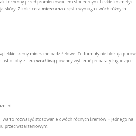
jak i ochrony przed promieniowaniem słonecznym. Lekkie kosmetyki
ą skóry. Z kolei cera
mieszana
często wymaga dwóch różnych
.
ą lekkie kremy mineralne bądź żelowe. Te formuły nie blokują porów 
iast osoby z cerą
wrażliwą
powinny wybierać preparaty łagodzące
ażnień.
ji; warto rozważyć stosowanie dwóch różnych kremów – jednego na
aniu przeciwstarzeniowym.