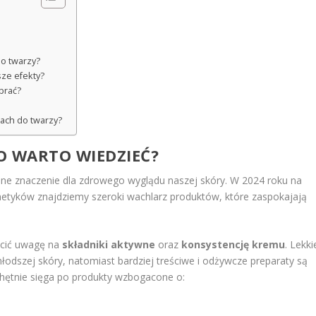
do twarzy?
sze efekty?
ybrać?
ach do twarzy?
O WARTO WIEDZIEĆ?
 znaczenie dla zdrowego wyglądu naszej skóry. W 2024 roku na
smetyków znajdziemy szeroki wachlarz produktów, które zaspokajają
ócić uwagę na
składniki aktywne
oraz
konsystencję kremu
. Lekki
odszej skóry, natomiast bardziej treściwe i odżywcze preparaty są
b chętnie sięga po produkty wzbogacone o: