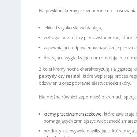
Na przykład, kremy przeznaczone do stosowania 
lekkie i szybko się wchłaniają,
wzbogacone o filtry przeciwsłoneczne, które 
zapewniające odpowiednie nawilżenie przez cał
działające wygładzająco oraz matująco, co ma 
Z kolei kremy nocne charakteryzują się gęstszą ko
peptydy
czy
retinol
, które wspierają proces reg
odżywieniu oraz poprawie elastyczności skóry.
Nie można również zapomnieć o kremach specjalis
kremy przeciwzmarszczkowe
, które zawieraj
pomagających zmniejszyć widoczność zmarszcz
produkty intensywnie nawilżające, które mają 