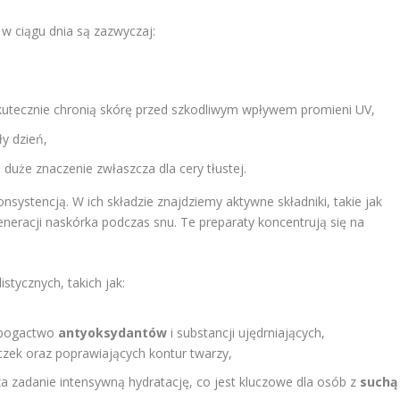
w ciągu dnia są zazwyczaj:
skutecznie chronią skórę przed szkodliwym wpływem promieni UV,
y dzień,
duże znaczenie zwłaszcza dla cery tłustej.
nsystencją. W ich składzie znajdziemy aktywne składniki, takie jak
eneracji naskórka podczas snu. Te preparaty koncentrują się na
tycznych, takich jak:
ą bogactwo
antyoksydantów
i substancji ujędrniających,
ek oraz poprawiających kontur twarzy,
za zadanie intensywną hydratację, co jest kluczowe dla osób z
suchą