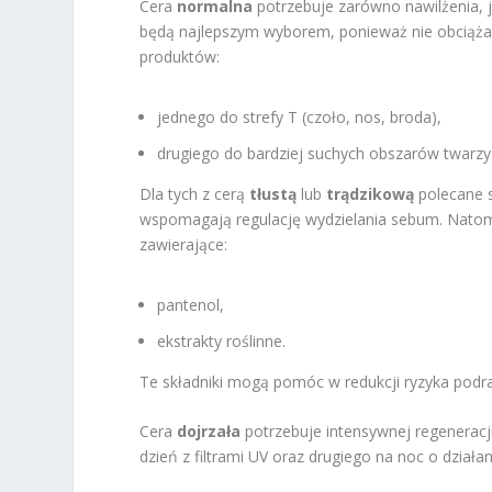
Cera
normalna
potrzebuje zarówno nawilżenia, 
będą najlepszym wyborem, ponieważ nie obciążaj
produktów:
jednego do strefy T (czoło, nos, broda),
drugiego do bardziej suchych obszarów twarzy
Dla tych z cerą
tłustą
lub
trądzikową
polecane s
wspomagają regulację wydzielania sebum. Natom
zawierające:
pantenol,
ekstrakty roślinne.
Te składniki mogą pomóc w redukcji ryzyka podr
Cera
dojrzała
potrzebuje intensywnej regenerac
dzień z filtrami UV oraz drugiego na noc o dział