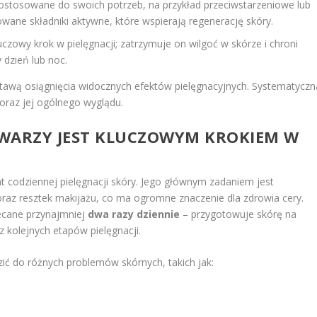
ostosowane do swoich potrzeb, na przykład przeciwstarzeniowe lub
owane składniki aktywne, które wspierają regenerację skóry.
uczowy krok w pielęgnacji; zatrzymuje on wilgoć w skórze i chroni
 dzień lub noc.
tawą osiągnięcia widocznych efektów pielęgnacyjnych. Systematyczn
oraz jej ogólnego wyglądu.
TWARZY JEST KLUCZOWYM KROKIEM W
 codziennej pielęgnacji skóry. Jego głównym zadaniem jest
raz resztek makijażu, co ma ogromne znaczenie dla zdrowia cery.
lecane przynajmniej
dwa razy dziennie
– przygotowuje skórę na
 kolejnych etapów pielęgnacji.
ić do różnych problemów skórnych, takich jak: