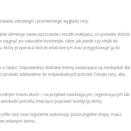
howaniu zdrowego i promiennego wyglądu cery.
anie eliminuje zanieczyszczenia i resztki makijażu, co pozwala skórze
ięgnąć po naturalne kosmetyki, takie jak pianki czy olejki do
ku, który przywraca skórze właściwe pH oraz przygotowuje ją do
e o twarz. Odpowiednio dobrane kremy nawilżające są niezbędne dla
erz produkt adekwatnie do indywidualnych potrzeb Twojej cery, aby
orodnym maseczkom – na przykład nawilżającym, regenerującym lub
y awokado potrafią znacząco poprawić kondycję skóry.
yfiki cery oraz regularnie wykonując poszczególne etapy, masz
ę we własnym domu.