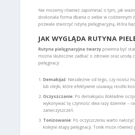
Nie możemy również zapominać o tym, jak ważn
doskonała forma dbania o siebie w codziennym
pozwala stworzyć rutynę pielęgnacyjną, która b
JAK WYGLĄDA RUTYNA PIE
Rutyna pielęgnacyjna twarzy
powinna być stara
można skutecznie zadbać o zdrowie oraz urodę ce
pielęgnacji:
Demakijaż
: Niezależnie od tego, czy nosisz m
lub olejki, które efektywnie usuwają resztki k
Oczyszczanie
: Po demakijażu dokładnie oczyś
wykonywać tę czynność dwa razy dziennie – ra
zanieczyszczeń.
Tonizowanie
: Po oczyszczeniu warto nałożyć
kolejne etapy pielęgnacji. Tonik może równie