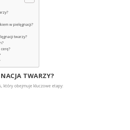
arzy?
kiem w pielęgnacji?
lęgnacji twarzy?
h?
 cerę?
?
?
GNACJA TWARZY?
, który obejmuje kluczowe etapy: