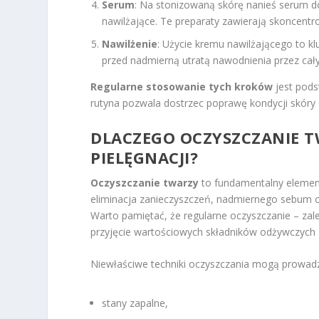
Serum
: Na stonizowaną skórę nanieś serum d
nawilżające. Te preparaty zawierają skoncentr
Nawilżenie
: Użycie kremu nawilżającego to kl
przed nadmierną utratą nawodnienia przez cały
Regularne stosowanie tych kroków
jest pods
rutyna pozwala dostrzec poprawę kondycji skóry 
DLACZEGO OCZYSZCZANIE 
PIELĘGNACJI?
Oczyszczanie twarzy
to fundamentalny element
eliminacja zanieczyszczeń, nadmiernego sebum o
Warto pamiętać, że regularne oczyszczanie – za
przyjęcie wartościowych składników odżywczych z
Niewłaściwe techniki oczyszczania mogą prowadz
stany zapalne,