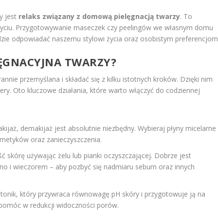
y jest
relaks związany z domową pielęgnacją twarzy
. To
 życiu. Przygotowywanie maseczek czy peelingów we własnym domu
ędzie odpowiadać naszemu stylowi życia oraz osobistym preferencjom
LĘGNACYJNA TWARZY?
nnie przemyślana i składać się z kilku istotnych kroków. Dzięki nim
ry. Oto kluczowe działania, które warto włączyć do codziennej
akijaż, demakijaż jest absolutnie niezbędny. Wybieraj płyny micelarne
osmetyków oraz zanieczyszczenia.
ć skórę używając żelu lub pianki oczyszczającej. Dobrze jest
no i wieczorem – aby pozbyć się nadmiaru sebum oraz innych
 tonik, który przywraca równowagę pH skóry i przygotowuje ją na
ż pomóc w redukcji widoczności porów.