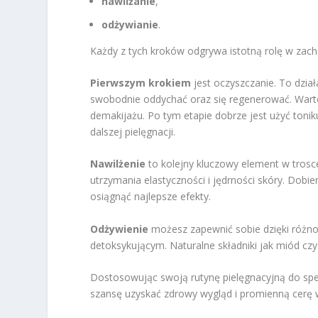
nawilżanie
,
odżywianie
.
Każdy z tych kroków odgrywa istotną rolę w zac
Pierwszym krokiem
jest oczyszczanie. To dział
swobodnie oddychać oraz się regenerować. Warto s
demakijażu. Po tym etapie dobrze jest użyć toni
dalszej pielęgnacji.
Nawilżenie
to kolejny kluczowy element w trosc
utrzymania elastyczności i jędrności skóry. Dobi
osiągnąć najlepsze efekty.
Odżywienie
możesz zapewnić sobie dzięki różn
detoksykującym. Naturalne składniki jak miód cz
Dostosowując swoją rutynę pielęgnacyjną do spec
szansę uzyskać zdrowy wygląd i promienną cer