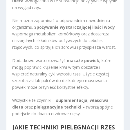
Dieta
wzbogacona w te substancje pozytywnie wpłynie
na wygląd rzęs.
Nie można zapominać o odpowiednim nawodnieniu
organizmu.
Spożywanie wystarczającej ilości wody
wspomaga metabolizm komórkowy oraz dostarcza
niezbędnych składników odżywczych do cebulek
rzęsowych, co sprzyja ich zdrowiu i przyspiesza wzrost.
Dodatkowo warto rozważyć
masaże powiek
, które
mogą poprawić krążenie krwi w tym obszarze i
wspierać naturalny cykl wzrostu rzęs. Użycie czystej
szczoteczki lub palców do delikatnego masowania
powiek może przynieść korzystne efekty.
Wszystkie te czynniki –
suplementacja
,
właściwa
dieta
oraz
pielęgnacyjne techniki
– tworzą spójne
podejście do dbania o zdrowe rzęsy.
JAKIE TECHNIKI PIELĘGNACJI RZĘS