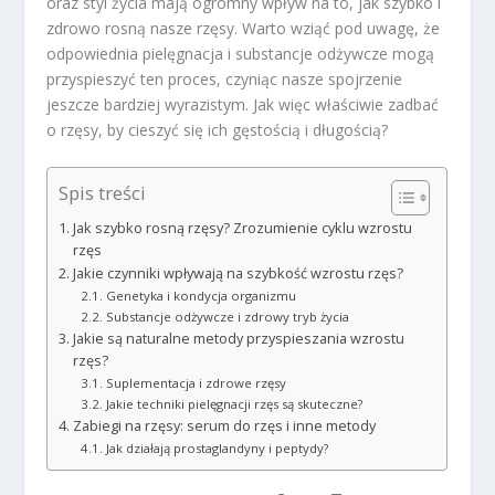
oraz styl życia mają ogromny wpływ na to, jak szybko i
zdrowo rosną nasze rzęsy. Warto wziąć pod uwagę, że
odpowiednia pielęgnacja i substancje odżywcze mogą
przyspieszyć ten proces, czyniąc nasze spojrzenie
jeszcze bardziej wyrazistym. Jak więc właściwie zadbać
o rzęsy, by cieszyć się ich gęstością i długością?
Spis treści
Jak szybko rosną rzęsy? Zrozumienie cyklu wzrostu
rzęs
Jakie czynniki wpływają na szybkość wzrostu rzęs?
Genetyka i kondycja organizmu
Substancje odżywcze i zdrowy tryb życia
Jakie są naturalne metody przyspieszania wzrostu
rzęs?
Suplementacja i zdrowe rzęsy
Jakie techniki pielęgnacji rzęs są skuteczne?
Zabiegi na rzęsy: serum do rzęs i inne metody
Jak działają prostaglandyny i peptydy?