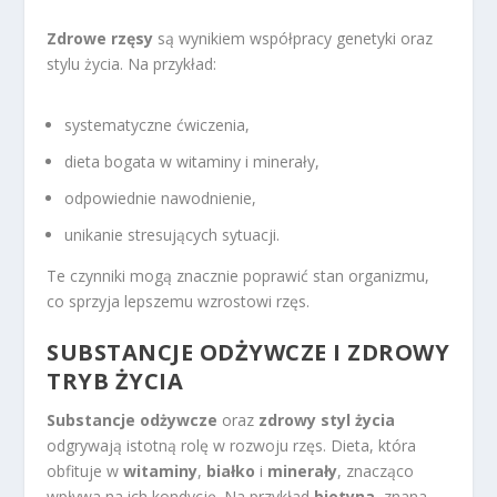
Zdrowe rzęsy
są wynikiem współpracy genetyki oraz
stylu życia. Na przykład:
systematyczne ćwiczenia,
dieta bogata w witaminy i minerały,
odpowiednie nawodnienie,
unikanie stresujących sytuacji.
Te czynniki mogą znacznie poprawić stan organizmu,
co sprzyja lepszemu wzrostowi rzęs.
SUBSTANCJE ODŻYWCZE I ZDROWY
TRYB ŻYCIA
Substancje odżywcze
oraz
zdrowy styl życia
odgrywają istotną rolę w rozwoju rzęs. Dieta, która
obfituje w
witaminy
,
białko
i
minerały
, znacząco
wpływa na ich kondycję. Na przykład
biotyna
, znana