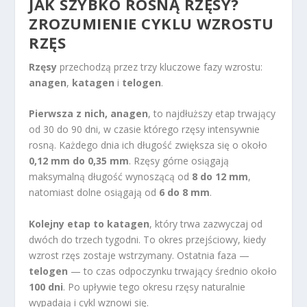
JAK SZYBKO ROSNĄ RZĘSY?
ZROZUMIENIE CYKLU WZROSTU
RZĘS
Rzęsy
przechodzą przez trzy kluczowe fazy wzrostu:
anagen
,
katagen
i
telogen
.
Pierwsza z nich, anagen
, to najdłuższy etap trwający
od 30 do 90 dni, w czasie którego rzęsy intensywnie
rosną. Każdego dnia ich długość zwiększa się o około
0,12 mm do 0,35 mm
. Rzęsy górne osiągają
maksymalną długość wynoszącą od
8 do 12 mm
,
natomiast dolne osiągają od
6 do 8 mm
.
Kolejny etap to katagen
, który trwa zazwyczaj od
dwóch do trzech tygodni. To okres przejściowy, kiedy
wzrost rzęs zostaje wstrzymany. Ostatnia faza —
telogen
— to czas odpoczynku trwający średnio około
100 dni
. Po upływie tego okresu rzęsy naturalnie
wypadają i cykl wznowi się.