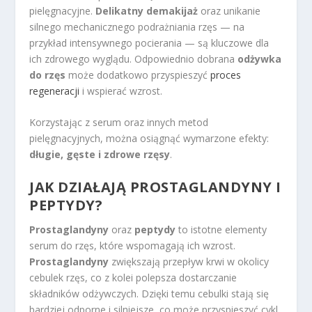
pielęgnacyjne.
Delikatny demakijaż
oraz unikanie
silnego mechanicznego podrażniania rzęs — na
przykład intensywnego pocierania — są kluczowe dla
ich zdrowego wyglądu. Odpowiednio dobrana
odżywka
do rzęs
może dodatkowo przyspieszyć
proces
regeneracji
i wspierać wzrost.
Korzystając z serum oraz innych metod
pielęgnacyjnych, można osiągnąć wymarzone efekty:
długie, gęste i zdrowe rzęsy
.
JAK DZIAŁAJĄ PROSTAGLANDYNY I
PEPTYDY?
Prostaglandyny
oraz
peptydy
to istotne elementy
serum do rzęs, które wspomagają ich wzrost.
Prostaglandyny
zwiększają przepływ krwi w okolicy
cebulek rzęs, co z kolei polepsza dostarczanie
składników odżywczych. Dzięki temu cebulki stają się
bardziej odporne i silniejsze, co może przyspieszyć cykl