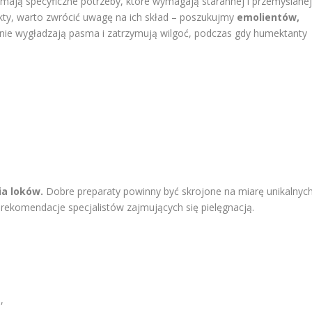
h mają specyficzne potrzeby, które wymagają starannej i przemyślane
kty, warto zwrócić uwagę na ich skład – poszukujmy
emolientów,
znie wygładzają pasma i zatrzymują wilgoć, podczas gdy humektanty
ia loków.
Dobre preparaty powinny być skrojone na miarę unikalnyc
rekomendacje specjalistów zajmujących się pielęgnacją.
,