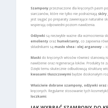
Szampony
przeznaczone dla kręconych pasm pow
siarczanów, które nie tylko nie podrażniają
skóry
jest sięgać po preparaty zawierające naturalne skł
wspierają odpowiedni poziom nawilżenia.
Odżywki
są niezwykle ważne dla wzmocnienia sk
emolienty
oraz
humektanty
, co zapewnia rów
składnikami są
masło shea
i
olej arganowy
– i
Maski
do kręconych włosów również stanowią ist
nawilżenie oraz regeneracja loków. Produkty te 
Dzięki temu skutecznie odbudowują strukturę wło
kwasami tłuszczowymi
będzie doskonałym roz
Właściwie dobrane szampony, odżywki oraz
kręconych. Regularne stosowanie tych kosmetyk
loczkami
.
JAK WYBRAĆ SZAMPONY DO 