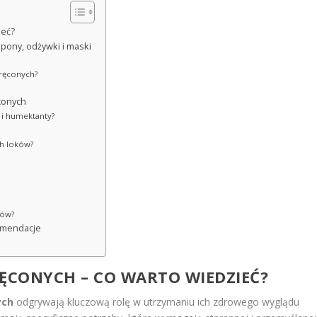
ieć?
ony, odżywki i maski
kręconych?
conych
 i humektanty?
ch loków?
sów?
omendacje
ĘCONYCH – CO WARTO WIEDZIEĆ?
ych
odgrywają kluczową rolę w utrzymaniu ich zdrowego wyglądu