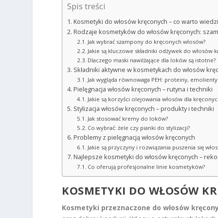
Spis treści
Kosmetyki do włosów kręconych – co warto wiedz
Rodzaje kosmetyków do włosów kręconych: szamp
Jak wybrać szampony do kręconych włosów?
Jakie są kluczowe składniki odżywek do włosów 
Dlaczego maski nawilżające dla loków są istotne?
Składniki aktywne w kosmetykach do włosów krę
Jak wygląda równowaga PEH: proteiny, emolienty
Pielęgnacja włosów kręconych – rutyna i techniki
Jakie są korzyści olejowania włosów dla kręcony
Stylizacja włosów kręconych – produkty i techniki
Jak stosować kremy do loków?
Co wybrać: żele czy pianki do stylizacji?
Problemy z pielęgnacją włosów kręconych
Jakie są przyczyny i rozwiązania puszenia się wło
Najlepsze kosmetyki do włosów kręconych – rek
Co oferują profesjonalne linie kosmetyków?
KOSMETYKI DO WŁOSÓW KR
Kosmetyki przeznaczone do włosów kręcon