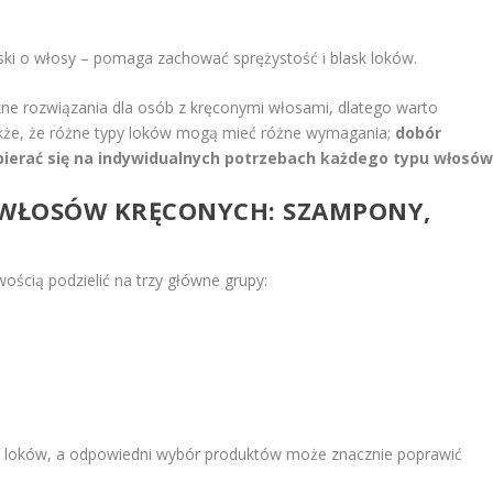
ski o włosy – pomaga zachować sprężystość i blask loków.
zne rozwiązania dla osób z kręconymi włosami, dlatego warto
kże, że różne typy loków mogą mieć różne wymagania;
dobór
erać się na indywidualnych potrzebach każdego typu włosów
WŁOSÓW KRĘCONYCH: SZAMPONY,
ością podzielić na trzy główne grupy:
ji loków, a odpowiedni wybór produktów może znacznie poprawić