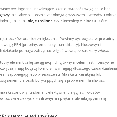
inny być łagodne i nawilżające. Warto zwracać uwagę na te bez
 głowy
, ale także skutecznie zapobiegają wysuszeniu włosów. Dobrze
adniki, takie jak
oleje roślinne
czy
ekstrakty z aloesu
, które
rętu loczków oraz ich zmiękczenia. Powinny być bogate w
proteiny
,
nowagę PEH (proteiny, emolienty, humektanty). Kluczowymi
ch działanie pomaga zatrzymać wilgoć wewnątrz struktury włosa.
otny element całej pielęgnacji. Ich głównym celem jest intensywne
zazwyczaj mają bogatą formułę i wymagają dłuższego czasu działania
sa i zapobiegają jego przesuszeniu.
Maska z keratyną
lub
wiązaniem dla osób borykających się z problemem łamliwości.
 maski
stanowią fundament efektywnej pielęgnacji włosów
ów pozwala cieszyć się
zdrowymi i pięknie układającymi się
KRĘCONYCH WŁOSÓW?