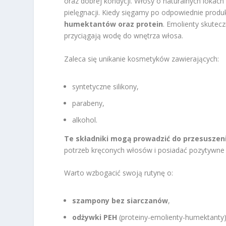
oraz dobrej kondycji. Włosy o naturalnych lokac
pielęgnacji. Kiedy sięgamy po odpowiednie produ
humektantów oraz protein
. Emolienty skutec
przyciągają wodę do wnętrza włosa.
Zaleca się unikanie kosmetyków zawierających:
syntetyczne silikony,
parabeny,
alkohol.
Te składniki mogą prowadzić do przesuszen
potrzeb kręconych włosów i posiadać pozytywne 
Warto wzbogacić swoją rutynę o:
szampony bez siarczanów
,
odżywki PEH
(proteiny-emolienty-humektanty)