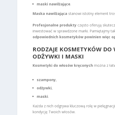
maski nawilżające
.
Maska nawilżająca
stanowi istotny element tro
Profesjonalne produkty
często oferują skutec
inwestować w sprawdzone marki. Pamiętajmy ta
odpowiednich kosmetyków powinien więc opi
RODZAJE KOSMETYKÓW DO 
ODŻYWKI I MASKI
Kosmetyki do włosów kręconych
można z łatw
szampony
,
odżywki
,
maski
.
Każda z nich odgrywa kluczową rolę w pielęgnac
kondycję Twoich włosów.