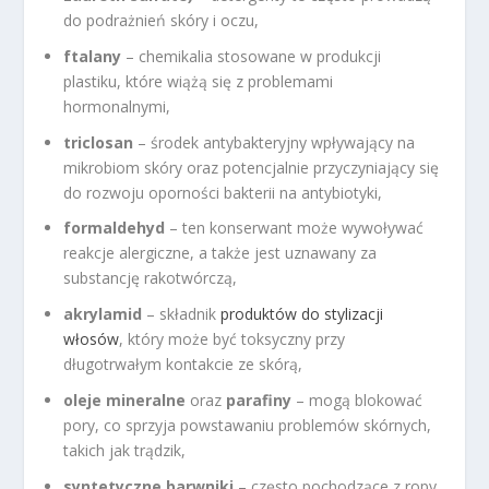
do podrażnień skóry i oczu,
ftalany
– chemikalia stosowane w produkcji
plastiku, które wiążą się z problemami
hormonalnymi,
triclosan
– środek antybakteryjny wpływający na
mikrobiom skóry oraz potencjalnie przyczyniający się
do rozwoju oporności bakterii na antybiotyki,
formaldehyd
– ten konserwant może wywoływać
reakcje alergiczne, a także jest uznawany za
substancję rakotwórczą,
akrylamid
– składnik
produktów do stylizacji
włosów
, który może być toksyczny przy
długotrwałym kontakcie ze skórą,
oleje mineralne
oraz
parafiny
– mogą blokować
pory, co sprzyja powstawaniu problemów skórnych,
takich jak trądzik,
syntetyczne barwniki
– często pochodzące z ropy