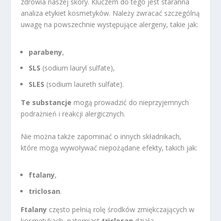
zdrowia naszej skóry. Kluczem do tego jest staranna
analiza etykiet kosmetyków. Należy zwracać szczególną
uwagę na powszechnie występujące alergeny, takie jak:
parabeny
,
SLS
(sodium lauryl sulfate),
SLES
(sodium laureth sulfate).
Te substancje
mogą prowadzić do nieprzyjemnych
podrażnień i reakcji alergicznych.
Nie można także zapominać o innych składnikach,
które mogą wywoływać niepożądane efekty, takich jak:
ftalany
,
triclosan
.
Ftalany
często pełnią rolę środków zmiękczających w
kosmetykach, natomiast
triclosan
działa