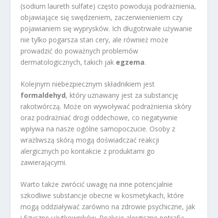
(sodium laureth sulfate) często powodują podrażnienia,
objawiające się swędzeniem, zaczerwienieniem czy
pojawianiem się wyprysków. Ich długotrwałe używanie
nie tylko pogarsza stan cery, ale również może
prowadzić do poważnych problemów
dermatologicznych, takich jak
egzema
.
Kolejnym niebezpiecznym składnikiem jest
formaldehyd
, który uznawany jest za substancję
rakotwórczą. Może on wywoływać podrażnienia skóry
oraz podrażniać drogi oddechowe, co negatywnie
wpływa na nasze ogólne samopoczucie. Osoby z
wrażliwszą skórą mogą doświadczać reakcji
alergicznych po kontakcie z produktami go
zawierającymi.
Warto także zwrócić uwagę na inne potencjalnie
szkodliwe substancje obecne w kosmetykach, które
mogą oddziaływać zarówno na zdrowie psychiczne, jak
i fizyczne użytkowników. Reakcje alergiczne potrafią