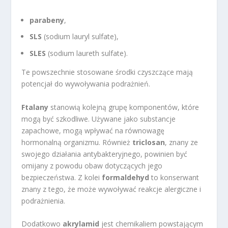
parabeny
,
SLS
(sodium lauryl sulfate),
SLES
(sodium laureth sulfate).
Te powszechnie stosowane środki czyszczące mają
potencjał do wywoływania podrażnień.
Ftalany
stanowią kolejną grupę komponentów, które
mogą być szkodliwe. Używane jako substancje
zapachowe, mogą wpływać na równowagę
hormonalną organizmu. Również
triclosan
, znany ze
swojego działania antybakteryjnego, powinien być
omijany z powodu obaw dotyczących jego
bezpieczeństwa. Z kolei
formaldehyd
to konserwant
znany z tego, że może wywoływać reakcje alergiczne i
podrażnienia.
Dodatkowo
akrylamid
jest chemikaliem powstającym