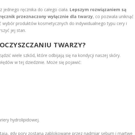
 jednego ręcznika do całego ciała.
Lepszym rozwiązaniem są
ręcznik przeznaczony wyłącznie dla twarzy
, co pozwala uniknąć
ć wybór produktów kosmetycznych do indywidualnego typu cery i
zyć jej stan.
W OCZYSZCZANIU TWARZY?
ądzić wiele szkód, które odbijają się na kondycji naszej skóry.
łędów w tej dziedzinie. Może się pojawić:
iery hydrolipidowej.
tają, gdy pory zostaną zablokowane przez nadmiar sebum i martwe