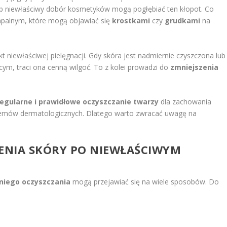
ub niewłaściwy dobór kosmetyków mogą pogłębiać ten kłopot. Co
zapalnym, które mogą objawiać się
krostkami
czy
grudkami
na
t niewłaściwej pielęgnacji. Gdy skóra jest nadmiernie czyszczona lub
cym, traci ona cenną wilgoć. To z kolei prowadzi do
zmniejszenia
regularne i prawidłowe oczyszczanie twarzy
dla zachowania
blemów dermatologicznych. Dlatego warto zwracać uwagę na
IENIA SKÓRY PO NIEWŁAŚCIWYM
niego oczyszczania
mogą przejawiać się na wiele sposobów. Do