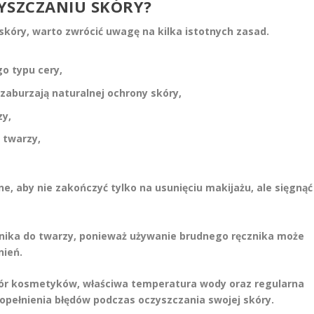
YSZCZANIU SKÓRY?
skóry, warto zwrócić uwagę na kilka istotnych zasad.
o typu cery,
e zaburzają naturalnej ochrony skóry,
zy,
 twarzy,
e, aby nie zakończyć tylko na usunięciu makijażu, ale sięgnąć
znika do twarzy, ponieważ używanie brudnego ręcznika może
nień.
bór kosmetyków, właściwa temperatura wody oraz regularna
popełnienia błędów podczas oczyszczania swojej skóry.