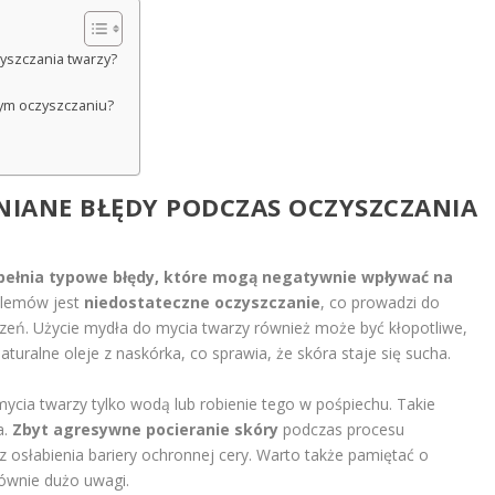
zyszczania twarzy?
wym oczyszczaniu?
EŁNIANE BŁĘDY PODCZAS
OCZYSZCZANIA
pełnia typowe błędy, które mogą negatywnie wpływać na
blemów jest
niedostateczne oczyszczanie
, co prowadzi do
czeń. Użycie mydła do mycia twarzy również może być kłopotliwe,
turalne oleje z naskórka, co sprawia, że skóra staje się sucha.
ycia twarzy tylko wodą lub robienie tego w pośpiechu. Takie
a.
Zbyt agresywne pocieranie skóry
podczas procesu
osłabienia bariery ochronnej cery. Warto także pamiętać o
 równie dużo uwagi.