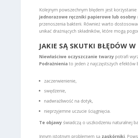
Kolejnym powszechnym błędem jest korzystanie z
jednorazowe ręczniki papierowe lub osobny 
przenoszenia bakterii. Również warto dostosowa
unikać drażniących składników, które mogą pogors
JAKIE SĄ SKUTKI BŁĘDÓW 
Niewłaściwe oczyszczanie twarzy
potrafi wyrz
Podrażnienia
to jeden z najczęstszych efektów b
zaczerwienienie,
swędzenie,
nadwrażliwość na dotyk,
nieprzyjemne uczucie ściągnięcia.
Te objawy
świadczą o uszkodzeniu naturalnej bar
Innym istotnym problemem są
zaskórniki
. Pows