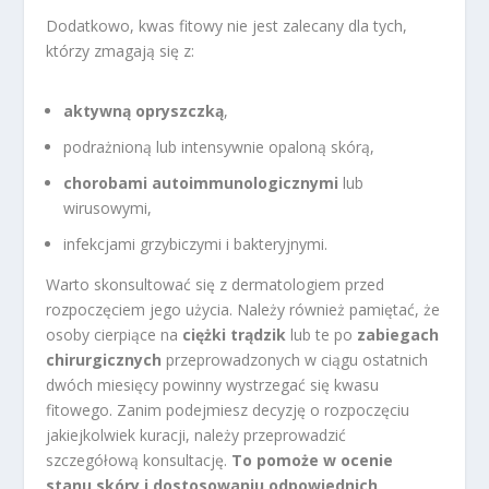
Dodatkowo, kwas fitowy nie jest zalecany dla tych,
którzy zmagają się z:
aktywną opryszczką
,
podrażnioną lub intensywnie opaloną skórą,
chorobami autoimmunologicznymi
lub
wirusowymi,
infekcjami grzybiczymi i bakteryjnymi.
Warto skonsultować się z dermatologiem przed
rozpoczęciem jego użycia. Należy również pamiętać, że
osoby cierpiące na
ciężki trądzik
lub te po
zabiegach
chirurgicznych
przeprowadzonych w ciągu ostatnich
dwóch miesięcy powinny wystrzegać się kwasu
fitowego. Zanim podejmiesz decyzję o rozpoczęciu
jakiejkolwiek kuracji, należy przeprowadzić
szczegółową konsultację.
To pomoże w ocenie
stanu skóry i dostosowaniu odpowiednich