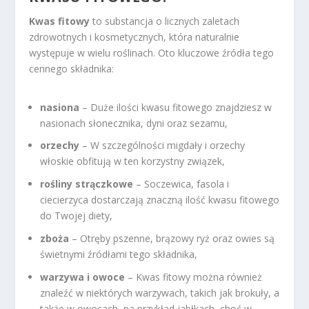
Kwas fitowy
to substancja o licznych zaletach
zdrowotnych i kosmetycznych, która naturalnie
występuje w wielu roślinach. Oto kluczowe źródła tego
cennego składnika:
nasiona
– Duże ilości kwasu fitowego znajdziesz w
nasionach słonecznika, dyni oraz sezamu,
orzechy
– W szczególności migdały i orzechy
włoskie obfitują w ten korzystny związek,
rośliny strączkowe
– Soczewica, fasola i
ciecierzyca dostarczają znaczną ilość kwasu fitowego
do Twojej diety,
zboża
– Otręby pszenne, brązowy ryż oraz owies są
świetnymi źródłami tego składnika,
warzywa i owoce
– Kwas fitowy można również
znaleźć w niektórych warzywach, takich jak brokuły, a
także w owocach, na przykład jabłkach, choć w