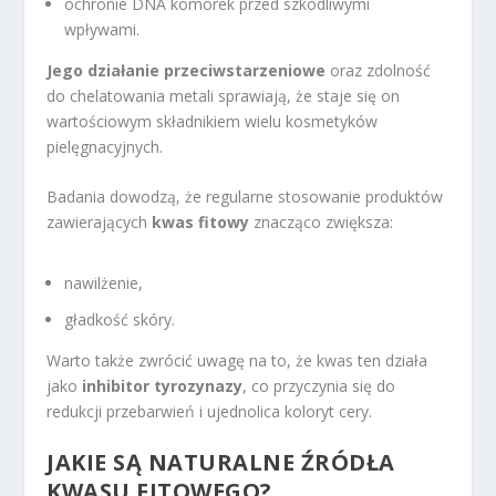
ochronie DNA komórek przed szkodliwymi
wpływami.
Jego działanie przeciwstarzeniowe
oraz zdolność
do chelatowania metali sprawiają, że staje się on
wartościowym składnikiem wielu kosmetyków
pielęgnacyjnych.
Badania dowodzą, że regularne stosowanie produktów
zawierających
kwas fitowy
znacząco zwiększa:
nawilżenie,
gładkość skóry.
Warto także zwrócić uwagę na to, że kwas ten działa
jako
inhibitor tyrozynazy
, co przyczynia się do
redukcji przebarwień i ujednolica koloryt cery.
JAKIE SĄ NATURALNE ŹRÓDŁA
KWASU FITOWEGO?