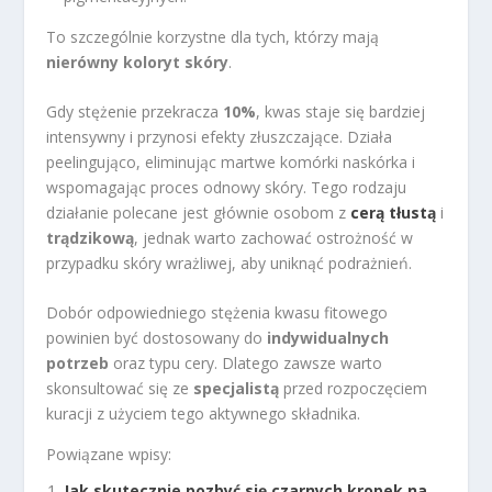
To szczególnie korzystne dla tych, którzy mają
nierówny koloryt skóry
.
Gdy stężenie przekracza
10%
, kwas staje się bardziej
intensywny i przynosi efekty złuszczające. Działa
peelingująco, eliminując martwe komórki naskórka i
wspomagając proces odnowy skóry. Tego rodzaju
działanie polecane jest głównie osobom z
cerą tłustą
i
trądzikową
, jednak warto zachować ostrożność w
przypadku skóry wrażliwej, aby uniknąć podrażnień.
Dobór odpowiedniego stężenia kwasu fitowego
powinien być dostosowany do
indywidualnych
potrzeb
oraz typu cery. Dlatego zawsze warto
skonsultować się ze
specjalistą
przed rozpoczęciem
kuracji z użyciem tego aktywnego składnika.
Powiązane wpisy:
Jak skutecznie pozbyć się czarnych kropek na