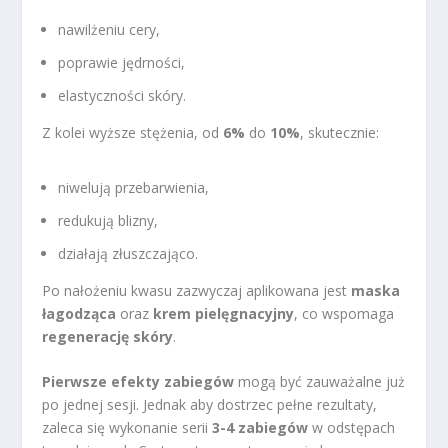
nawilżeniu cery,
poprawie jędrności,
elastyczności skóry.
Z kolei wyższe stężenia, od
6%
do
10%
, skutecznie:
niwelują przebarwienia,
redukują blizny,
działają złuszczająco.
Po nałożeniu kwasu zazwyczaj aplikowana jest
maska
łagodząca
oraz
krem pielęgnacyjny
, co wspomaga
regenerację skóry
.
Pierwsze efekty zabiegów
mogą być zauważalne już
po jednej sesji. Jednak aby dostrzec pełne rezultaty,
zaleca się wykonanie serii
3-4 zabiegów
w odstępach