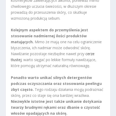
kosmetyków zawierających alkohol, ponieważ mimo
chwilowego uczucia świeżości, w dłuższym okresie
prowadzą do przesuszenia skóry, co skutkuje
wzmożoną produkcją sebum.
Kolejnym aspektem do przemyślenia jest
stosowanie nadmiernej ilości produktów
matujących.
Mimo że mają one na celu ograniczenie
błyszczenia, ich nadmiar może odwodnić skórę.
Nawilżanie pozostaje niezbędne nawet przy
cerze
tłustej
; warto sięgać po lekkie formuły nawilżające,
które pomogą utrzymać naturalną równowagę.
Ponadto warto unikać silnych detergentów
podczas oczyszczania oraz stosowania peelingu
zbyt często.
Tego rodzaju działania mogą podrażniać
skórę, przez co staje się ona bardziej wrażliwa.
Niezwykle istotne jest także unikanie dotykania
twarzy brudnymi rękami oraz dbanie o czystość
włosów opadających na skórę.