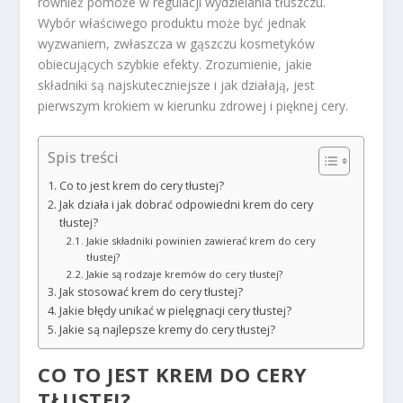
również pomoże w regulacji wydzielania tłuszczu.
Wybór właściwego produktu może być jednak
wyzwaniem, zwłaszcza w gąszczu kosmetyków
obiecujących szybkie efekty. Zrozumienie, jakie
składniki są najskuteczniejsze i jak działają, jest
pierwszym krokiem w kierunku zdrowej i pięknej cery.
Spis treści
Co to jest krem do cery tłustej?
Jak działa i jak dobrać odpowiedni krem do cery
tłustej?
Jakie składniki powinien zawierać krem do cery
tłustej?
Jakie są rodzaje kremów do cery tłustej?
Jak stosować krem do cery tłustej?
Jakie błędy unikać w pielęgnacji cery tłustej?
Jakie są najlepsze kremy do cery tłustej?
CO TO JEST KREM DO CERY
TŁUSTEJ?