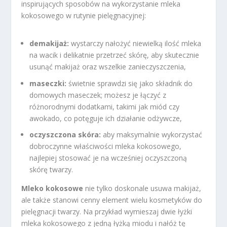
inspirujących sposobów na wykorzystanie mleka
kokosowego w rutynie pielęgnacyjnej:
demakijaż:
wystarczy nałożyć niewielką ilość mleka
na wacik i delikatnie przetrzeć skórę, aby skutecznie
usunąć makijaż oraz wszelkie zanieczyszczenia,
maseczki:
świetnie sprawdzi się jako składnik do
domowych maseczek; możesz je łączyć z
różnorodnymi dodatkami, takimi jak miód czy
awokado, co potęguje ich działanie odżywcze,
oczyszczona skóra:
aby maksymalnie wykorzystać
dobroczynne właściwości mleka kokosowego,
najlepiej stosować je na wcześniej oczyszczoną
skórę twarzy.
Mleko kokosowe
nie tylko doskonale usuwa makijaż,
ale także stanowi cenny element wielu kosmetyków do
pielęgnacji twarzy. Na przykład wymieszaj dwie łyżki
mleka kokosowego z jedną łyżką miodu i nałóż tę