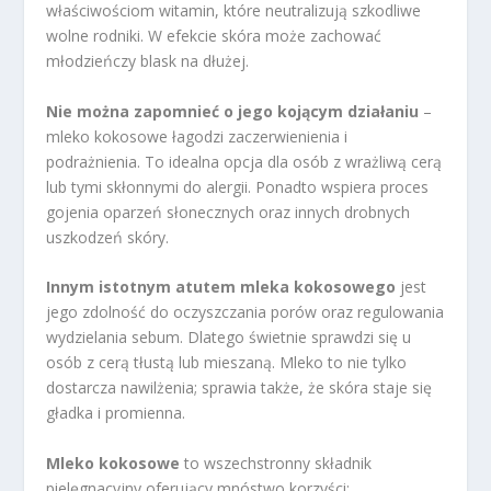
właściwościom witamin, które neutralizują szkodliwe
wolne rodniki. W efekcie skóra może zachować
młodzieńczy blask na dłużej.
Nie można zapomnieć o jego kojącym działaniu
–
mleko kokosowe łagodzi zaczerwienienia i
podrażnienia. To idealna opcja dla osób z wrażliwą cerą
lub tymi skłonnymi do alergii. Ponadto wspiera proces
gojenia oparzeń słonecznych oraz innych drobnych
uszkodzeń skóry.
Innym istotnym atutem mleka kokosowego
jest
jego zdolność do oczyszczania porów oraz regulowania
wydzielania sebum. Dlatego świetnie sprawdzi się u
osób z cerą tłustą lub mieszaną. Mleko to nie tylko
dostarcza nawilżenia; sprawia także, że skóra staje się
gładka i promienna.
Mleko kokosowe
to wszechstronny składnik
pielęgnacyjny oferujący mnóstwo korzyści: