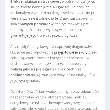
Efekt makijażu natryskowego
potrafi utrzymywać
się na skórze nawet przez
48 godzin
. To czyni go
doskonałym wyborem na długie wydarzenia, takie jak
wesela czy inne istotne chwile. Dzięki zastosowaniu
silikonowych podkładów
, ten typ makijażu jest
odporny na ścieranie i wysoką wilgotność, co
gwarantuje jego trwałość przez długi czas.
Aby makijaż natryskowy był naprawdę długotrwały,
kluczowe jest odpowiednie
przygotowanie skóry
przed
aplikacją. Warto również korzystać z kosmetyków
dostosowanych do indywidualnych potrzeb cery.
Dobrej jakości pielęgnacja oraz techniki
nakładania
mogą znacząco wpłynąć na finalny efekt i
jego wytrzymałość.
Dzięki właściwościom wodoodpornym oraz odporności
na różnorodne warunki atmosferyczne, makijaż
natryskowy nie tylko zachowuje świeży wygląd przez
cały dzień, ale również dobrze radzi sobie w sytuacjach