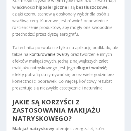
Kosmetyki używane w tym typie makijażu często mają
właściwości
hipoalergiczne
i są
beztłuszczowe
,
dzięki czemu stanowią doskonały wybór dla osób z
wrażliwą cerą. Kluczowe jest również odpowiednie
rozcieńczenie produktów, aby mogły one swobodnie
przechodzić przez dyszę aerografu.
Ta technika pozwala nie tylko na aplikację podkładu, ale
także na
konturowanie twarzy
oraz tworzenie innych
efektów makijażowych. Jedną z największych zalet
makijażu natryskowego jest jego
długotrwałość
;
efekty potrafią utrzymywać się przez wiele godzin bez
konieczności poprawek. Co więcej, końcowy rezultat
prezentuje się niezwykle estetycznie i naturalnie.
JAKIE SĄ KORZYŚCI Z
ZASTOSOWANIA MAKIJAŻU
NATRYSKOWEGO?
Makijaż natryskowy
oferuje szereg zalet, które