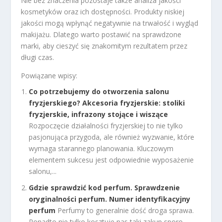
Nie bez znaczenia pozostaje także analiza jakości
kosmetyków oraz ich dostępności. Produkty niskiej
jakości mogą wpłynąć negatywnie na trwałość i wygląd
makijażu. Dlatego warto postawić na sprawdzone
marki, aby cieszyć się znakomitym rezultatem przez
długi czas.
Powiązane wpisy:
Co potrzebujemy do otworzenia salonu
fryzjerskiego? Akcesoria fryzjerskie: stoliki
fryzjerskie, infrazony stojące i wiszące
Rozpoczęcie działalności fryzjerskiej to nie tylko
pasjonująca przygoda, ale również wyzwanie, które
wymaga starannego planowania. Kluczowym
elementem sukcesu jest odpowiednie wyposażenie
salonu,...
Gdzie sprawdzić kod perfum. Sprawdzenie
oryginalności perfum. Numer identyfikacyjny
perfum
Perfumy to generalnie dość droga sprawa.
Ponadto nie tylko kosztuje nas taki zakup sporo