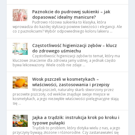
Paznokcie do pudrowej sukienki – jak
dopasować idealny manicure?
Pudrowo różowa sukienka to klasyka, która
wprowadza do każdej stylizacji powiew świeżości i elegancji. Ale
co z paznokciami? Wybór odpowiedniego koloru lakieru …
Częstotliwość higienizacji zębów – klucz
do zdrowego uśmiechu
Częstotliwość higienizacji zębów to temat, który ma
kluczowe znaczenie dla zdrowia jamy ustnej, a jednak często
bywa lekceważony. Wiele osób nie zdaje …
Wosk pszczeli w kosmetykach –
właściwości, zastosowania i przepisy
Wosk pszczeli, naturalny skarb stworzony przez
pracowite pszczoły, od wieków znajduje swoje miejsce w
kosmetykach, a jego niezwykłe właściwości pielęgnacyjne stają
się …
Jajka a trądzik: instrukcja krok po kroku i
typowe pułapki
Trądzik to problem, który dotyka wielu z nas, a jego
przyczyny bywają złożone i różnorodne. Czy zastanawiałeś się