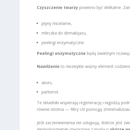
Czyszczenie twarzy
powinno być delikatne. Zam
płyny micelarne,
mleczka do demakijażu,
peelingi enzymatyczne.
Peelingi enzymatyczne
będą świetnym rozwiąz
Nawilżenie
to niezwykle ważny element codzienne
aloes,
pantenol.
Te składniki wspierają regenerację i łagodzą pod
równie istotna — filtry UV pomogą zminimalizow
Jeśli zaczerwienienia nie ustępują, dobrze jest 
dermokosmetyki stworzone z myślą o
skórze wr