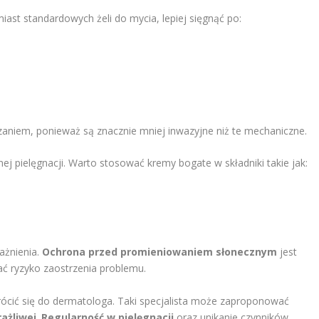
iast standardowych żeli do mycia, lepiej sięgnąć po:
aniem, ponieważ są znacznie mniej inwazyjne niż te mechaniczne.
j pielęgnacji. Warto stosować kremy bogate w składniki takie jak:
rażnienia.
Ochrona przed promieniowaniem słonecznym
jest
ać ryzyko zaostrzenia problemu.
zwrócić się do dermatologa. Taki specjalista może zaproponować
ażliwej
.
Regularność w pielęgnacji
oraz unikanie czynników