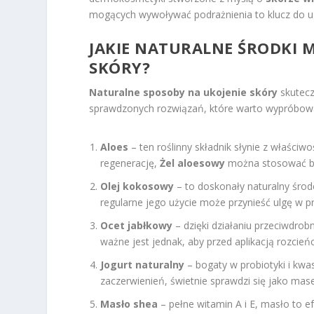
mogących wywoływać podrażnienia to klucz do uzy
JAKIE NATURALNE ŚRODKI 
SKÓRY?
Naturalne sposoby na ukojenie skóry
skutecz
sprawdzonych rozwiązań, które warto wypróbow
Aloes
– ten roślinny składnik słynie z właściwo
regenerację,
Żel aloesowy
można stosować be
Olej kokosowy
– to doskonały naturalny środe
regularne jego użycie może przynieść ulgę w p
Ocet jabłkowy
– dzięki działaniu przeciwdr
ważne jest jednak, aby przed aplikacją rozcień
Jogurt naturalny
– bogaty w probiotyki i kw
zaczerwienień, świetnie sprawdzi się jako mas
Masło shea
– pełne witamin A i E, masło to 