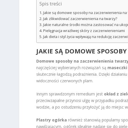
Spis treści
Jakie są domowe sposoby na zaczerwienienia na 
Jak zlikwidować zaczerwienienia na twarzy?
Jakie naturalne środki można zastosować na ukoj
Pielęgnacja wrażliwej skóry z zaczerwienieniami
Jak dieta i styl życia wpływają na redukcję zaczerw
JAKIE SĄ DOMOWE SPOSOBY
Domowe sposoby na zaczerwienienia twarz
najczęściej wybieranych rozwiązań są
maseczki
skutecznie łagodzą podrażnienia. Dzięki działani
widoczności czerwonych plam.
Innym sprawdzonym remedium jest
okład z zie
przeciwzapalne przynosi ulgę w przypadku podrażn
wodzie, a po ostudzeniu przyłożyć ją do miejsc 
Plastry ogórka
również stanowią popularny spo
nawilżającym, ogórek idealnie nadaje się do pielę