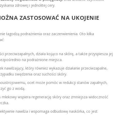
skania zdrowej i jednolitej cery.
MOŻNA ZASTOSOWAĆ NA UKOJENIE
nie łagodzą podrażnienia oraz zaczerwienienia. Oto kilka
ać:
ści przeciwzapalnych, działa kojąco na skórę, a także przyspiesza jej
zpośrednio na podrażnione miejsca.
k nawilżający, który również wykazuje działanie przeciwzapalne,
rzypadku swędzenia oraz suchości skóry.
obnoustrojowemu, ocet może pomóc w redukcji stanów zapalnych,
czyć go z wodą.
as mlekowy wspiera regenerację skóry oraz zmniejsza widoczność
eczka.
efektywnie nawilża i wspomaga odbudowę naskórka, co jest