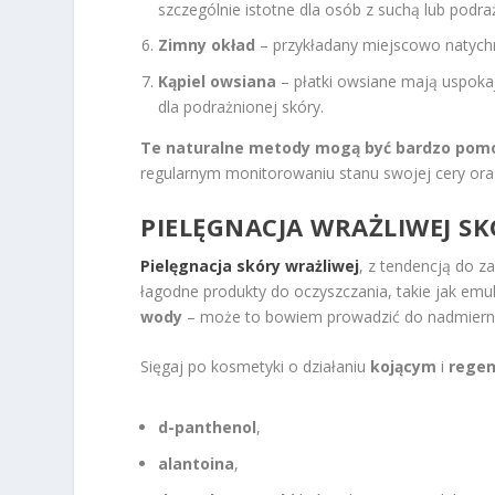
szczególnie istotne dla osób z suchą lub podra
Zimny okład
– przykładany miejscowo natychmi
Kąpiel owsiana
– płatki owsiane mają uspokaj
dla podrażnionej skóry.
Te naturalne metody mogą być bardzo pom
regularnym monitorowaniu stanu swojej cery oraz
PIELĘGNACJA WRAŻLIWEJ SK
Pielęgnacja skóry wrażliwej
, z tendencją do 
łagodne produkty do oczyszczania, takie jak emu
wody
– może to bowiem prowadzić do nadmiernej
Sięgaj po kosmetyki o działaniu
kojącym
i
rege
d-panthenol
,
alantoina
,