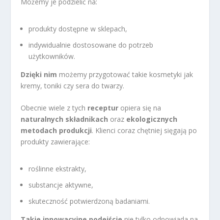
Możemy je podzielić na:
produkty dostępne w sklepach,
indywidualnie dostosowane do potrzeb
użytkowników.
Dzięki nim
możemy przygotować takie kosmetyki jak
kremy, toniki czy sera do twarzy.
Obecnie wiele z tych
receptur
opiera się na
naturalnych składnikach
oraz
ekologicznych
metodach produkcji
. Klienci coraz chętniej sięgają po
produkty zawierające:
roślinne ekstrakty,
substancje aktywne,
skuteczność potwierdzoną badaniami.
Takie innowacyjne podejście
nie tylko odpowiada na