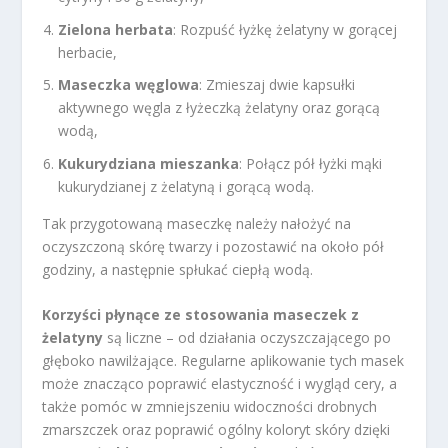
Zielona herbata
: Rozpuść łyżkę żelatyny w gorącej
herbacie,
Maseczka węglowa
: Zmieszaj dwie kapsułki
aktywnego węgla z łyżeczką żelatyny oraz gorącą
wodą,
Kukurydziana mieszanka
: Połącz pół łyżki mąki
kukurydzianej z żelatyną i gorącą wodą.
Tak przygotowaną maseczkę należy nałożyć na
oczyszczoną skórę twarzy i pozostawić na około pół
godziny, a następnie spłukać ciepłą wodą.
Korzyści płynące ze stosowania maseczek z
żelatyny
są liczne – od działania oczyszczającego po
głęboko nawilżające. Regularne aplikowanie tych masek
może znacząco poprawić elastyczność i wygląd cery, a
także pomóc w zmniejszeniu widoczności drobnych
zmarszczek oraz poprawić ogólny koloryt skóry dzięki