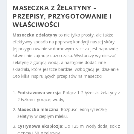
MASECZKA Z ŻELATYNY –
PRZEPISY, PRZYGOTOWANIE I
WŁAŚCIWOŚCI
Maseczka z żelatyny
to nie tylko prosty, ale także
efektywny sposób na poprawę kondycji naszej skóry.
Jej przygotowanie w domowym zaciszu jest naprawdę
łatwe i nie zajmuje dużo czasu. Wystarczy wymieszać
żelatynę z gorącą wodą, a następnie dodać inne
składniki, które jeszcze bardziej wzbogacą jej działanie.
Oto kilka inspirujących przepisów na maseczki:
Podstawowa wersja
: Połącz 1-2 łyżeczki żelatyny z
2 łyżkami gorącej wody,
Maseczka mleczna
: Rozpuść jedną łyżeczkę
żelatyny w ciepłym mleku,
Cytrynowa eksplozja
: Do 125 ml wody dodaj sok z
cytryny i 50 g żelatyny,