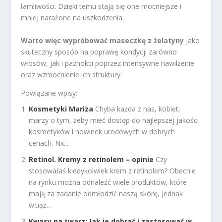
łamliwości. Dzięki temu stają się one mocniejsze i
mniej narażone na uszkodzenia.
Warto więc wypróbować maseczkę z żelatyny
jako
skuteczny sposób na poprawę kondycji zarówno
włosów, jak i paznokci poprzez intensywne nawilżenie
oraz wzmocnienie ich struktury.
Powiązane wpisy:
Kosmetyki Mariza
Chyba każda z nas, kobiet,
marzy o tym, żeby mieć dostęp do najlepszej jakości
kosmetyków i nowinek urodowych w dobrych
cenach. Nic...
Retinol. Kremy z retinolem – opinie
Czy
stosowałaś kiedykolwiek krem z retinolem? Obecnie
na rynku można odnaleźć wiele produktów, które
mają za zadanie odmłodzić naszą skórę, jednak
wciąż...
Kwasy na twarz: Jak je dobrać i zastosować w