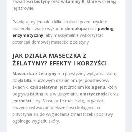
zawartości
biotyny
oraz
witaminy K
, które wspierają
jej zdrowie.
Pamiętajmy jednak o kilku krokach przed użyciem
maseczki – warto wykonać
demakijaż
oraz
peeling
enzymatyczny
, aby maksymalnie wykorzystać
potencjał domowej maseczki z żelatyny.
JAK DZIAŁA MASECZKA Z
ŻELATYNY? EFEKTY I KORZYŚCI
Maseczka z żelatyny
ma pozytywny wpływ na skórę
dzięki kilku kluczowym działaniom. Jej podstawowy
składnik, czyli
żelatyna
, jest źródłem
kolagenu
, który
odgrywa istotną rolę w utrzymaniu
elastyczności
oraz
jędrności
cery. Stosując tę maseczkę, organizm
zaczyna wytwarzać większe ilości kolagenu, co
przyczynia się do wygładzania zmarszczek i poprawy
ogólnego wyglądu skóry.