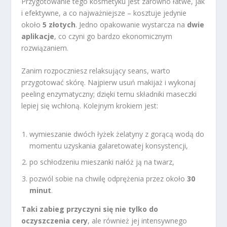
Przygotowanie tego kosmetyku jest zarówno łatwe, jak
i efektywne, a co najważniejsze – kosztuje jedynie
około
5 złotych
. Jedno opakowanie wystarcza na
dwie
aplikacje
, co czyni go bardzo ekonomicznym
rozwiązaniem.
Zanim rozpoczniesz relaksujący seans, warto
przygotować skórę. Najpierw usuń makijaż i wykonaj
peeling enzymatyczny; dzięki temu składniki maseczki
lepiej się wchłoną. Kolejnym krokiem jest:
wymieszanie dwóch łyżek żelatyny z gorącą wodą do
momentu uzyskania galaretowatej konsystencji,
po schłodzeniu mieszanki nałóż ją na twarz,
pozwól sobie na chwilę odprężenia przez około
30
minut
.
Taki zabieg przyczyni się nie tylko do
oczyszczenia cery
, ale również jej intensywnego