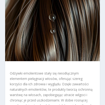
Odżywki emolientowe stały się nieodłącznym
elementem pielęgnacji włosów, oferując szereg
korzyści dla ich zdrowia i wyglądu. Dzięki zawartości
naturalnych emolientów, te produkty tworzą ochronną
warstwę na włosach, zapobiegając utracie wilgoci i
chroniąc je przed uszkodzeniami. W dobie rosnącej