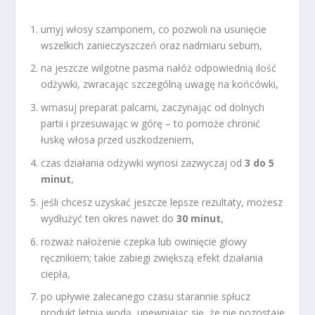
umyj włosy szamponem, co pozwoli na usunięcie
wszelkich zanieczyszczeń oraz nadmiaru sebum,
na jeszcze wilgotne pasma nałóż odpowiednią ilość
odżywki, zwracając szczególną uwagę na końcówki,
wmasuj preparat palcami, zaczynając od dolnych
partii i przesuwając w górę – to pomoże chronić
łuskę włosa przed uszkodzeniem,
czas działania odżywki wynosi zazwyczaj od
3 do 5
minut
,
jeśli chcesz uzyskać jeszcze lepsze rezultaty, możesz
wydłużyć ten okres nawet do
30 minut
,
rozważ nałożenie czepka lub owinięcie głowy
ręcznikiem; takie zabiegi zwiększą efekt działania
ciepła,
po upływie zalecanego czasu starannie spłucz
produkt letnią wodą, upewniając się, że nie pozostaje