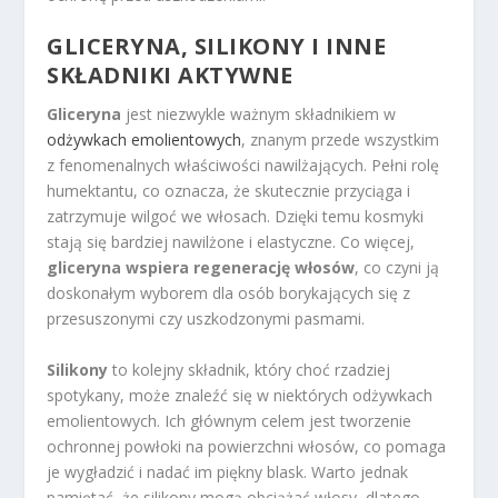
GLICERYNA, SILIKONY I INNE
SKŁADNIKI AKTYWNE
Gliceryna
jest niezwykle ważnym składnikiem w
odżywkach emolientowych
, znanym przede wszystkim
z fenomenalnych właściwości nawilżających. Pełni rolę
humektantu, co oznacza, że skutecznie przyciąga i
zatrzymuje wilgoć we włosach. Dzięki temu kosmyki
stają się bardziej nawilżone i elastyczne. Co więcej,
gliceryna wspiera regenerację włosów
, co czyni ją
doskonałym wyborem dla osób borykających się z
przesuszonymi czy uszkodzonymi pasmami.
Silikony
to kolejny składnik, który choć rzadziej
spotykany, może znaleźć się w niektórych odżywkach
emolientowych. Ich głównym celem jest tworzenie
ochronnej powłoki na powierzchni włosów, co pomaga
je wygładzić i nadać im piękny blask. Warto jednak
pamiętać, że silikony mogą obciążać włosy, dlatego