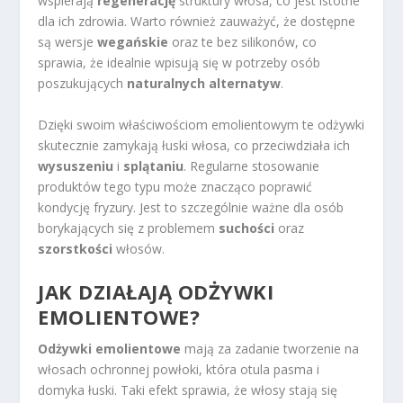
wspierają
regenerację
struktury włosa, co jest istotne
dla ich zdrowia. Warto również zauważyć, że dostępne
są wersje
wegańskie
oraz te bez silikonów, co
sprawia, że idealnie wpisują się w potrzeby osób
poszukujących
naturalnych alternatyw
.
Dzięki swoim właściwościom emolientowym te odżywki
skutecznie zamykają łuski włosa, co przeciwdziała ich
wysuszeniu
i
splątaniu
. Regularne stosowanie
produktów tego typu może znacząco poprawić
kondycję fryzury. Jest to szczególnie ważne dla osób
borykających się z problemem
suchości
oraz
szorstkości
włosów.
JAK DZIAŁAJĄ ODŻYWKI
EMOLIENTOWE?
Odżywki emolientowe
mają za zadanie tworzenie na
włosach ochronnej powłoki, która otula pasma i
domyka łuski. Taki efekt sprawia, że włosy stają się