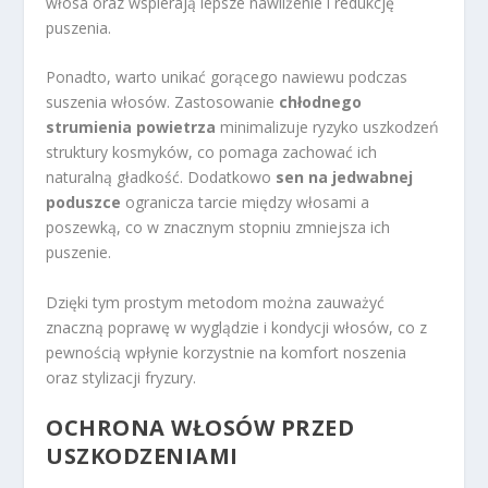
włosa oraz wspierają lepsze nawilżenie i redukcję
puszenia.
Ponadto, warto unikać gorącego nawiewu podczas
suszenia włosów. Zastosowanie
chłodnego
strumienia powietrza
minimalizuje ryzyko uszkodzeń
struktury kosmyków, co pomaga zachować ich
naturalną gładkość. Dodatkowo
sen na jedwabnej
poduszce
ogranicza tarcie między włosami a
poszewką, co w znacznym stopniu zmniejsza ich
puszenie.
Dzięki tym prostym metodom można zauważyć
znaczną poprawę w wyglądzie i kondycji włosów, co z
pewnością wpłynie korzystnie na komfort noszenia
oraz stylizacji fryzury.
OCHRONA WŁOSÓW PRZED
USZKODZENIAMI