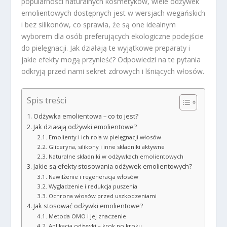
popularności naturalnych kosmetyków, wiele odżywek
emolientowych dostępnych jest w wersjach wegańskich
i bez silikonów, co sprawia, że są one idealnym
wyborem dla osób preferujących ekologiczne podejście
do pielęgnacji. Jak działają te wyjątkowe preparaty i
jakie efekty mogą przynieść? Odpowiedzi na te pytania
odkryją przed nami sekret zdrowych i lśniących włosów.
Spis treści
Odżywka emolientowa – co to jest?
Jak działają odżywki emolientowe?
Emolienty i ich rola w pielęgnacji włosów
Gliceryna, silikony i inne składniki aktywne
Naturalne składniki w odżywkach emolientowych
Jakie są efekty stosowania odżywek emolientowych?
Nawilżenie i regeneracja włosów
Wygładzenie i redukcja puszenia
Ochrona włosów przed uszkodzeniami
Jak stosować odżywki emolientowe?
Metoda OMO i jej znaczenie
Aplikacja odżywki – krok po kroku