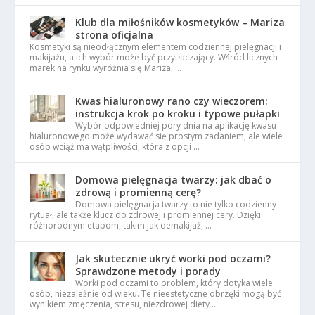
Klub dla miłośników kosmetyków – Mariza
strona oficjalna
Kosmetyki są nieodłącznym elementem codziennej pielęgnacji i
makijażu, a ich wybór może być przytłaczający. Wśród licznych
marek na rynku wyróżnia się Mariza, …
Kwas hialuronowy rano czy wieczorem:
instrukcja krok po kroku i typowe pułapki
Wybór odpowiedniej pory dnia na aplikację kwasu
hialuronowego może wydawać się prostym zadaniem, ale wiele
osób wciąż ma wątpliwości, która z opcji …
Domowa pielęgnacja twarzy: jak dbać o
zdrową i promienną cerę?
Domowa pielęgnacja twarzy to nie tylko codzienny
rytuał, ale także klucz do zdrowej i promiennej cery. Dzięki
różnorodnym etapom, takim jak demakijaż, …
Jak skutecznie ukryć worki pod oczami?
Sprawdzone metody i porady
Worki pod oczami to problem, który dotyka wiele
osób, niezależnie od wieku. Te nieestetyczne obrzęki mogą być
wynikiem zmęczenia, stresu, niezdrowej diety …