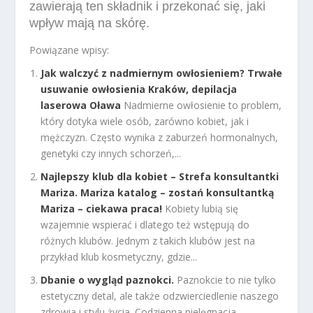
zawierają ten składnik i przekonać się, jaki
wpływ mają na skórę.
Powiązane wpisy:
Jak walczyć z nadmiernym owłosieniem? Trwałe
usuwanie owłosienia Kraków, depilacja
laserowa Oława
Nadmierne owłosienie to problem,
który dotyka wiele osób, zarówno kobiet, jak i
mężczyzn. Często wynika z zaburzeń hormonalnych,
genetyki czy innych schorzeń,...
Najlepszy klub dla kobiet – Strefa konsultantki
Mariza. Mariza katalog – zostań konsultantką
Mariza – ciekawa praca!
Kobiety lubią się
wzajemnie wspierać i dlatego też wstępują do
różnych klubów. Jednym z takich klubów jest na
przykład klub kosmetyczny, gdzie...
Dbanie o wygląd paznokci.
Paznokcie to nie tylko
estetyczny detal, ale także odzwierciedlenie naszego
zdrowia i stylu życia. Codzienna pielęgnacja,