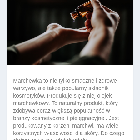
Marchewka to nie tylko smaczne i zdrowe
warzywo, ale także popularny składnik
kosmetyków. Produkuje się z niej olejek
marchewkowy. To naturalny produkt, który
zdobywa coraz większą popularność w
branży kosmetycznej i pielęgnacyjnej. Jest
produkowany z korzeni marchwi, ma wiele
korzystnych właściwości dla skóry. Do czego