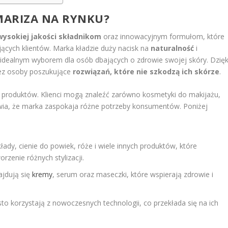
MARIZA NA RYNKU?
wysokiej jakości składnikom
oraz innowacyjnym formułom, które
ących klientów. Marka kładzie duży nacisk na
naturalność
i
 idealnym wyborem dla osób dbających o zdrowie swojej skóry. Dzięk
zez osoby poszukujące
rozwiązań, które nie szkodzą ich skórze
.
t produktów. Klienci mogą znaleźć zarówno kosmetyki do makijażu,
awia, że marka zaspokaja różne potrzeby konsumentów. Poniżej
ady, cienie do powiek, róże i wiele innych produktów, które
rzenie różnych stylizacji.
jdują się
kremy
, serum oraz maseczki, które wspierają zdrowie i
o korzystają z nowoczesnych technologii, co przekłada się na ich