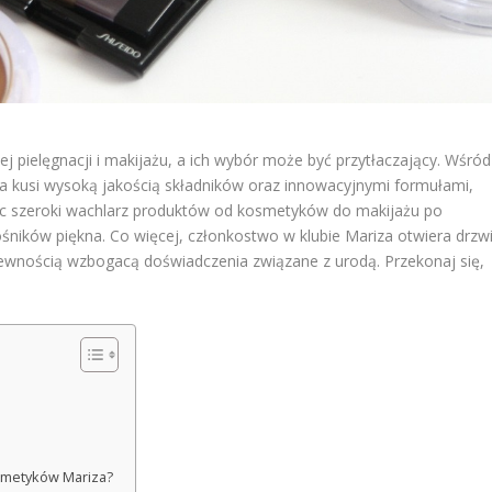
pielęgnacji i makijażu, a ich wybór może być przytłaczający. Wśród
óra kusi wysoką jakością składników oraz innowacyjnymi formułami,
ąc szeroki wachlarz produktów od kosmetyków do makijażu po
ośników piękna. Co więcej, członkostwo w klubie Mariza otwiera drzw
pewnością wzbogacą doświadczenia związane z urodą. Przekonaj się,
smetyków Mariza?