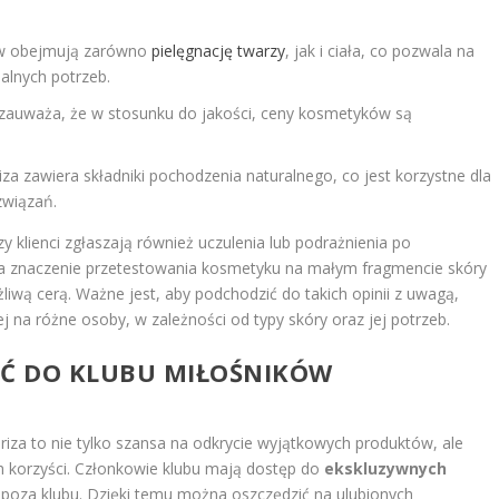
ów obejmują zarówno
pielęgnację twarzy
, jak i ciała, co pozwala na
alnych potrzeb.
zauważa, że w stosunku do jakości, ceny kosmetyków są
 zawiera składniki pochodzenia naturalnego, co jest korzystne dla
związań.
klienci zgłaszają również uczulenia lub podrażnienia po
la znaczenie przetestowania kosmetyku na małym fragmencie skóry
iwą cerą. Ważne jest, aby podchodzić do takich opinii z uwagą,
j na różne osoby, w zależności od typy skóry oraz jej potrzeb.
Ć DO KLUBU MIŁOŚNIKÓW
za to nie tylko szansa na odkrycie wyjątkowych produktów, ale
ch korzyści. Członkowie klubu mają dostęp do
ekskluzywnych
 spoza klubu. Dzięki temu można oszczędzić na ulubionych