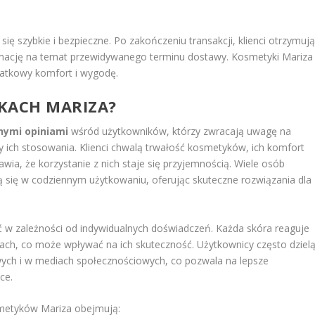
ę szybkie i bezpieczne. Po zakończeniu transakcji, klienci otrzymuj
rmację na temat przewidywanego terminu dostawy. Kosmetyki Mariza
datkowy komfort i wygodę.
YKACH MARIZA?
nymi opiniami
wśród użytkowników, którzy zwracają uwagę na
 ich stosowania. Klienci chwalą trwałość kosmetyków, ich komfort
wia, że korzystanie z nich staje się przyjemnością. Wiele osób
 się w codziennym użytkowaniu, oferując skuteczne rozwiązania dla
ć w zależności od indywidualnych doświadczeń. Każda skóra reaguje
ach, co może wpływać na ich skuteczność. Użytkownicy często dziel
wych i w mediach społecznościowych, co pozwala na lepsze
ce.
metyków Mariza obejmują: