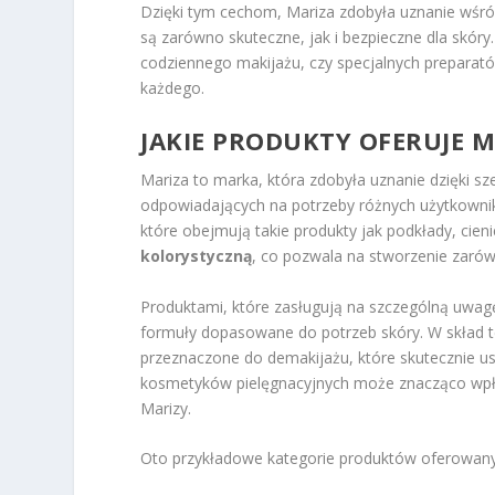
Dzięki tym cechom, Mariza zdobyła uznanie wśród 
są zarówno skuteczne, jak i bezpieczne dla skór
codziennego makijażu, czy specjalnych preparat
każdego.
JAKIE PRODUKTY OFERUJE M
Mariza to marka, która zdobyła uznanie dzięki 
odpowiadających na potrzeby różnych użytkowni
które obejmują takie produkty jak podkłady, cien
kolorystyczną
, co pozwala na stworzenie zarówn
Produktami, które zasługują na szczególną uwag
formuły dopasowane do potrzeb skóry. W skład te
przeznaczone do demakijażu, które skutecznie usu
kosmetyków pielęgnacyjnych może znacząco wpły
Marizy.
Oto przykładowe kategorie produktów oferowany