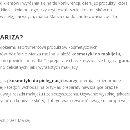
klientów i wyróżnia się na tle konkurencji, oferując produkty, które
y. Niezależnie od tego, czy użytkownik szuka kosmetyków do
ów pielęgnacyjnych, marka Mariza ma do zaoferowania coś dla
ARIZA?
szerokiemu asortymentowi produktów kosmetycznych,
ków. W ofercie Mariza można znaleźć
kosmetyki do makijażu
,
ie do powiek i pomadki. Te preparaty charakteryzują się bogatą
gam
o delikatnych, jak i wyrazistych makijaży.
ę, są
kosmetyki do pielęgnacji
twarzy
, oferujące różnorodne
j kategorii wchodzą na przykład preparaty nawilżające oraz te
wają resztki makijażu i zanieczyszczenia. Używanie wysokiej jakości
nąć na kondycję skóry, dlatego warto zwrócić uwagę na propozycje
ch przez Marizę: