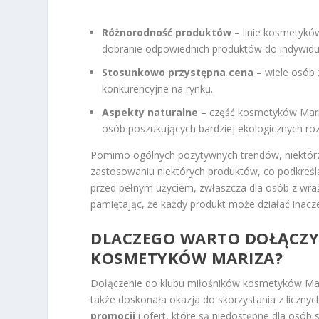
Różnorodność produktów
– linie kosmetyk
dobranie odpowiednich produktów do indywidu
Stosunkowo przystępna cena
– wiele osób 
konkurencyjne na rynku.
Aspekty naturalne
– część kosmetyków Mariza
osób poszukujących bardziej ekologicznych ro
Pomimo ogólnych pozytywnych trendów, niektórzy 
zastosowaniu niektórych produktów, co podkreś
przed pełnym użyciem, zwłaszcza dla osób z wrażl
pamiętając, że każdy produkt może działać inacze
DLACZEGO WARTO DOŁĄCZY
KOSMETYKÓW MARIZA?
Dołączenie do klubu miłośników kosmetyków Mari
także doskonała okazja do skorzystania z liczny
promocji
i ofert, które są niedostępne dla osób