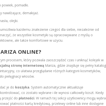
o powiek, pomadki.
y nawilżające, demakijaż.
sła, olejki.
umożliwia każdemu znalezienie czegoś dla siebie, niezależnie od
aznaczyć, że wszystkie kosmetyki są opracowywane z myślą o
fektowne, ale także komfortowe w użyciu.
ARIZA ONLINE?
ym procesem, który pozwala zaoszczędzić czas i uniknąć kolejek w
icjalną stronę internetową
Mariza, gdzie znajduje się pełny katalo
 intuicyjny, co ułatwia przeglądanie różnych kategorii kosmetyków,
 do pielęgnacji włosów.
odać je do
koszyka
. System automatycznie aktualizuje
ntrolować, co zostało wybrane i ile wynosi całkowity koszt. Kiedy
ą przejść do
płatności
. W ramach tej sekcji użytkownicy mogą wybra
ować płatności kartą kredytową, przelewy online lub inne dostępne