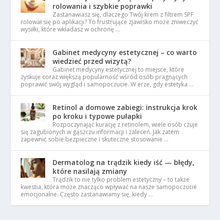
rolowania i szybkie poprawki
Zastanawiasz się, dlaczego Twój krem z filtrem SPF
rolował się po aplikacji? To frustrujące zjawisko może zniweczyć
wysiłki, które wkładasz w ochronę …
Gabinet medycyny estetycznej – co warto
wiedzieć przed wizytą?
Gabinet medycyny estetycznej to miejsce, które
zyskuje coraz większą popularność wśród osób pragnących
poprawić swój wygląd i samopoczucie. W erze, gdy estetyka …
Retinol a domowe zabiegi: instrukcja krok
po kroku i typowe pułapki
Rozpoczynając kurację z retinolem, wiele osób czuje
się zagubionych w gąszczu informacji i zaleceń. Jak zatem
zapewnić sobie bezpieczne i skuteczne stosowanie …
Dermatolog na trądzik kiedy iść — błędy,
które nasilają zmiany
Trądzik to nie tylko problem estetyczny – to także
kwestia, która może znacząco wpływać na nasze samopoczucie
emocjonalne. Często zastanawiamy się, kiedy …