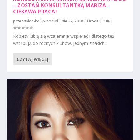
– ZOSTAŃ KONSULTANTKĄ MARIZA –
CIEKAWA PRACA!
przez
salon-hollywood.pl
|
sie 22, 2018
|
Uroda
|
0
|
Kobiety lubią się wzajemnie wspierać i dlatego też
wstępują do różnych klubów. Jednym z takich...
CZYTAJ WIĘCEJ