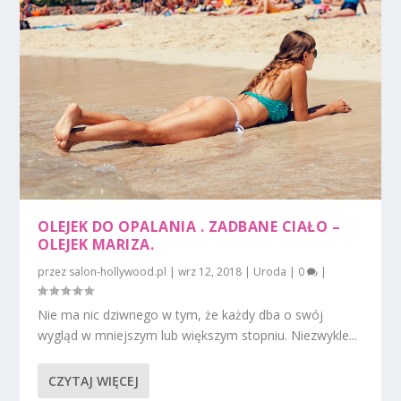
OLEJEK DO OPALANIA . ZADBANE CIAŁO –
OLEJEK MARIZA.
przez
salon-hollywood.pl
|
wrz 12, 2018
|
Uroda
|
0
|
Nie ma nic dziwnego w tym, że każdy dba o swój
wygląd w mniejszym lub większym stopniu. Niezwykle...
CZYTAJ WIĘCEJ