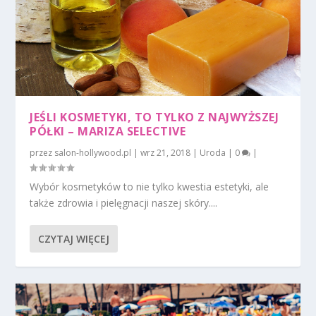
JEŚLI KOSMETYKI, TO TYLKO Z NAJWYŻSZEJ
PÓŁKI – MARIZA SELECTIVE
przez
salon-hollywood.pl
|
wrz 21, 2018
|
Uroda
|
0
|
Wybór kosmetyków to nie tylko kwestia estetyki, ale
także zdrowia i pielęgnacji naszej skóry....
CZYTAJ WIĘCEJ