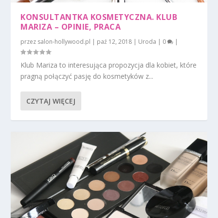
KONSULTANTKA KOSMETYCZNA. KLUB
MARIZA – OPINIE, PRACA
przez
salon-hollywood.pl
|
paź 12, 2018
|
Uroda
|
0
|
Klub Mariza to interesująca propozycja dla kobiet, które
pragną połączyć pasję do kosmetyków z...
CZYTAJ WIĘCEJ