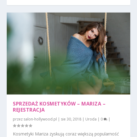
SPRZEDAŻ KOSMETYKÓW – MARIZA –
REJESTRACJA
przez
salon-hollywood.pl
|
sie 30, 2018
|
Uroda
|
0
|
Kosmetyki Mariza zyskują coraz większą popularność