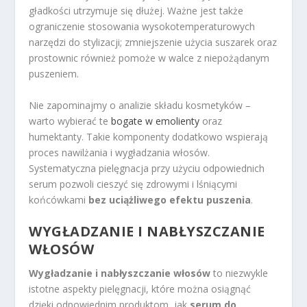
gładkości utrzymuje się dłużej. Ważne jest także
ograniczenie stosowania wysokotemperaturowych
narzędzi do stylizacji; zmniejszenie użycia suszarek oraz
prostownic również pomoże w walce z niepożądanym
puszeniem.
Nie zapominajmy o analizie składu kosmetyków –
warto wybierać te
bogate w emolienty
oraz
humektanty. Takie komponenty dodatkowo wspierają
proces nawilżania i wygładzania włosów.
Systematyczna pielęgnacja przy użyciu odpowiednich
serum pozwoli cieszyć się zdrowymi i lśniącymi
końcówkami
bez uciążliwego efektu puszenia
.
WYGŁADZANIE I NABŁYSZCZANIE
WŁOSÓW
Wygładzanie i nabłyszczanie włosów
to niezwykle
istotne aspekty pielęgnacji, które można osiągnąć
dzięki odpowiednim produktom, jak
serum do