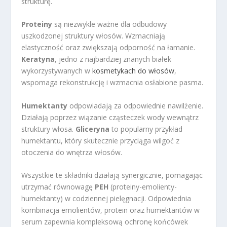
strukturę.
Proteiny
są niezwykle ważne dla odbudowy
uszkodzonej struktury włosów. Wzmacniają
elastyczność oraz zwiększają odporność na łamanie.
Keratyna
, jedno z najbardziej znanych białek
wykorzystywanych w
kosmetykach do włosów
,
wspomaga rekonstrukcję i wzmacnia osłabione pasma.
Humektanty
odpowiadają za odpowiednie nawilżenie.
Działają poprzez wiązanie cząsteczek wody wewnątrz
struktury włosa.
Gliceryna
to popularny przykład
humektantu, który skutecznie przyciąga wilgoć z
otoczenia do wnętrza włosów.
Wszystkie te składniki działają synergicznie, pomagając
utrzymać równowagę
PEH
(proteiny-emolienty-
humektanty) w codziennej pielęgnacji. Odpowiednia
kombinacja emolientów, protein oraz humektantów w
serum zapewnia kompleksową ochronę końcówek