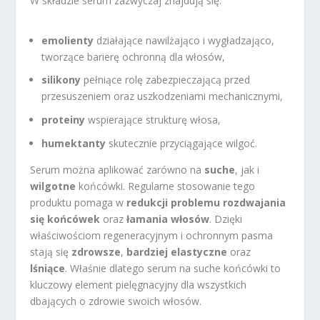
W składzie serum zazwyczaj znajdują się:
emolienty
działające nawilżająco i wygładzająco,
tworzące barierę ochronną dla włosów,
silikony
pełniące rolę zabezpieczającą przed
przesuszeniem oraz uszkodzeniami mechanicznymi,
proteiny
wspierające strukturę włosa,
humektanty
skutecznie przyciągające wilgoć.
Serum można aplikować zarówno na
suche
, jak i
wilgotne
końcówki. Regularne stosowanie tego
produktu pomaga w
redukcji problemu rozdwajania
się końcówek
oraz
łamania włosów
. Dzięki
właściwościom regeneracyjnym i ochronnym pasma
stają się
zdrowsze
,
bardziej elastyczne
oraz
lśniące
. Właśnie dlatego serum na suche końcówki to
kluczowy element pielęgnacyjny dla wszystkich
dbających o zdrowie swoich włosów.