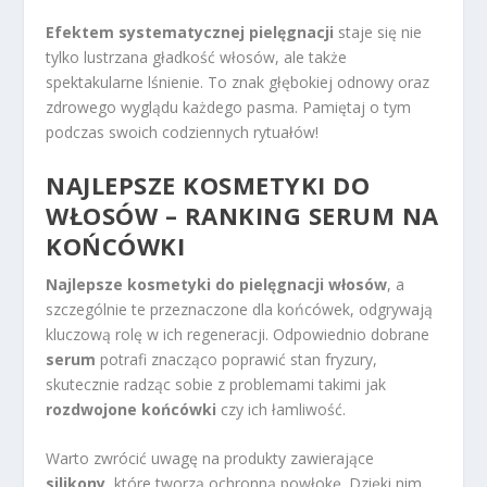
Efektem systematycznej pielęgnacji
staje się nie
tylko lustrzana gładkość włosów, ale także
spektakularne lśnienie. To znak głębokiej odnowy oraz
zdrowego wyglądu każdego pasma. Pamiętaj o tym
podczas swoich codziennych rytuałów!
NAJLEPSZE KOSMETYKI DO
WŁOSÓW
– RANKING SERUM NA
KOŃCÓWKI
Najlepsze kosmetyki do pielęgnacji włosów
, a
szczególnie te przeznaczone dla końcówek, odgrywają
kluczową rolę w ich regeneracji. Odpowiednio dobrane
serum
potrafi znacząco poprawić stan fryzury,
skutecznie radząc sobie z problemami takimi jak
rozdwojone końcówki
czy ich łamliwość.
Warto zwrócić uwagę na produkty zawierające
silikony
, które tworzą ochronną powłokę. Dzięki nim