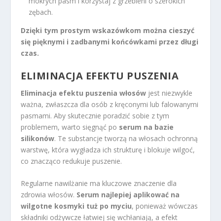
mokrych pasm i korzystaj z grzebieni o szerokich
zębach.
Dzięki tym prostym wskazówkom można cieszyć
się pięknymi i zadbanymi końcówkami przez długi
czas.
ELIMINACJA EFEKTU PUSZENIA
Eliminacja efektu puszenia włosów
jest niezwykle
ważna, zwłaszcza dla osób z kręconymi lub falowanymi
pasmami. Aby skutecznie poradzić sobie z tym
problemem, warto sięgnąć po
serum na bazie
silikonów
. Te substancje tworzą na włosach ochronną
warstwę, która wygładza ich strukturę i blokuje wilgoć,
co znacząco redukuje puszenie.
Regularne nawilżanie ma kluczowe znaczenie dla
zdrowia włosów.
Serum najlepiej aplikować na
wilgotne kosmyki tuż po myciu
, ponieważ wówczas
składniki odżywcze łatwiej się wchłaniają, a efekt