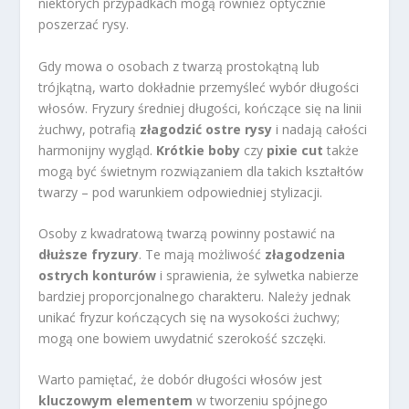
niektórych przypadkach mogą również optycznie
poszerzać rysy.
Gdy mowa o osobach z twarzą prostokątną lub
trójkątną, warto dokładnie przemyśleć wybór długości
włosów. Fryzury średniej długości, kończące się na linii
żuchwy, potrafią
złagodzić ostre rysy
i nadają całości
harmonijny wygląd.
Krótkie boby
czy
pixie cut
także
mogą być świetnym rozwiązaniem dla takich kształtów
twarzy – pod warunkiem odpowiedniej stylizacji.
Osoby z kwadratową twarzą powinny postawić na
dłuższe fryzury
. Te mają możliwość
złagodzenia
ostrych konturów
i sprawienia, że sylwetka nabierze
bardziej proporcjonalnego charakteru. Należy jednak
unikać fryzur kończących się na wysokości żuchwy;
mogą one bowiem uwydatnić szerokość szczęki.
Warto pamiętać, że dobór długości włosów jest
kluczowym elementem
w tworzeniu spójnego