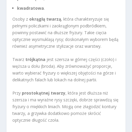
kwadratowa
.
Osoby z
okrągłą twarzą
, która charakteryzuje się
pełnymi policzkami i zaokrąglonym podbródkiem,
powinny postawić na dłuższe fryzury. Takie cięcia
optycznie wysmuklają rysy; doskonałym wyborem będą
również asymetryczne stylizacje oraz warstwy.
Twarz
trójkątna
jest szersza w górnej części (czoło) i
węższa u dołu (broda). Aby zrównoważyć proporcje,
warto wybierać fryzury o większej objętości na górze i
delikatnych falach lub lokach na dolnej partii.
Przy
prostokątnej twarzy
, która jest dłuższa niż
szersza i ma wyraźne rysy szczęki, dobrze sprawdzą się
fryzury o miękkich liniach. Mogą one złagodzić kontury
twarzy, a grzywka dodatkowo pomoże skrócić
optycznie długość czoła.