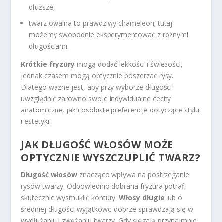
dłuższe,
twarz owalna to prawdziwy chameleon; tutaj
możemy swobodnie eksperymentować z różnymi
długościami.
Krótkie fryzury
mogą dodać lekkości i świeżości,
jednak czasem mogą optycznie poszerzać rysy.
Dlatego ważne jest, aby przy wyborze długości
uwzględnić zarówno swoje indywidualne cechy
anatomiczne, jak i osobiste preferencje dotyczące stylu
i estetyki.
JAK DŁUGOŚĆ WŁOSÓW MOŻE
OPTYCZNIE WYSZCZUPLIĆ TWARZ?
Długość włosów
znacząco wpływa na postrzeganie
rysów twarzy. Odpowiednio dobrana fryzura potrafi
skutecznie wysmuklić kontury.
Włosy długie
lub o
średniej długości wyjątkowo dobrze sprawdzają się w
wydłużaniu i zwężaniu twarzy. Gdy sięgają przynajmniej