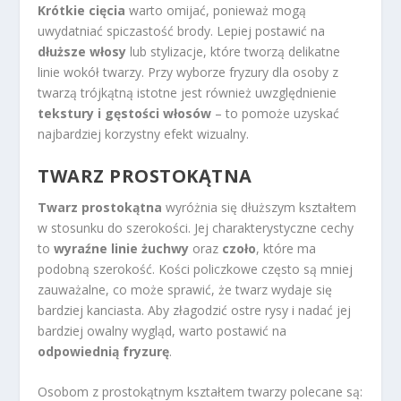
Krótkie cięcia
warto omijać, ponieważ mogą
uwydatniać spiczastość brody. Lepiej postawić na
dłuższe włosy
lub stylizacje, które tworzą delikatne
linie wokół twarzy. Przy wyborze fryzury dla osoby z
twarzą trójkątną istotne jest również uwzględnienie
tekstury i gęstości włosów
– to pomoże uzyskać
najbardziej korzystny efekt wizualny.
TWARZ PROSTOKĄTNA
Twarz prostokątna
wyróżnia się dłuższym kształtem
w stosunku do szerokości. Jej charakterystyczne cechy
to
wyraźne linie żuchwy
oraz
czoło
, które ma
podobną szerokość. Kości policzkowe często są mniej
zauważalne, co może sprawić, że twarz wydaje się
bardziej kanciasta. Aby złagodzić ostre rysy i nadać jej
bardziej owalny wygląd, warto postawić na
odpowiednią fryzurę
.
Osobom z prostokątnym kształtem twarzy polecane są: