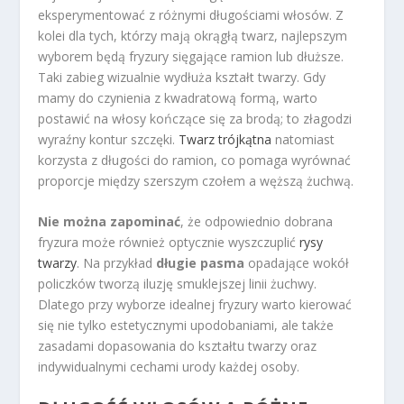
eksperymentować z różnymi długościami włosów. Z
kolei dla tych, którzy mają okrągłą twarz, najlepszym
wyborem będą fryzury sięgające ramion lub dłuższe.
Taki zabieg wizualnie wydłuża kształt twarzy. Gdy
mamy do czynienia z kwadratową formą, warto
postawić na włosy kończące się za brodą; to złagodzi
wyraźny kontur szczęki.
Twarz trójkątna
natomiast
korzysta z długości do ramion, co pomaga wyrównać
proporcje między szerszym czołem a węższą żuchwą.
Nie można zapominać
, że odpowiednio dobrana
fryzura może również optycznie wyszczuplić
rysy
twarzy
. Na przykład
długie pasma
opadające wokół
policzków tworzą iluzję smuklejszej linii żuchwy.
Dlatego przy wyborze idealnej fryzury warto kierować
się nie tylko estetycznymi upodobaniami, ale także
zasadami dopasowania do kształtu twarzy oraz
indywidualnymi cechami urody każdej osoby.