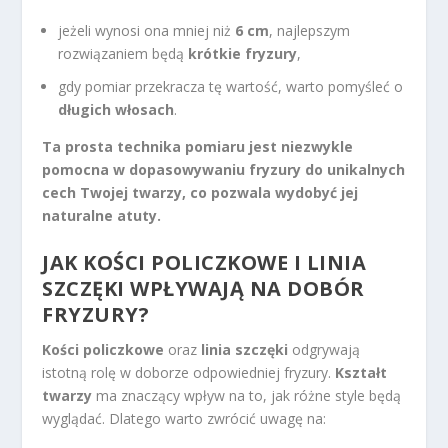
jeżeli wynosi ona mniej niż
6 cm
, najlepszym
rozwiązaniem będą
krótkie fryzury
,
gdy pomiar przekracza tę wartość, warto pomyśleć o
długich włosach
.
Ta prosta technika pomiaru jest niezwykle
pomocna w dopasowywaniu fryzury do unikalnych
cech Twojej twarzy, co pozwala wydobyć jej
naturalne atuty.
JAK KOŚCI POLICZKOWE I LINIA
SZCZĘKI WPŁYWAJĄ NA DOBÓR
FRYZURY?
Kości policzkowe
oraz
linia szczęki
odgrywają
istotną rolę w doborze odpowiedniej fryzury.
Kształt
twarzy
ma znaczący wpływ na to, jak różne style będą
wyglądać. Dlatego warto zwrócić uwagę na: