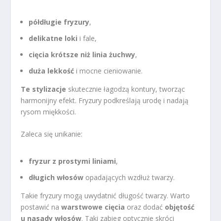
półdługie fryzury
,
delikatne loki
i fale,
cięcia krótsze niż linia żuchwy
,
duża lekkość
i mocne cieniowanie.
Te stylizacje
skutecznie łagodzą kontury, tworząc
harmonijny efekt. Fryzury podkreślają urodę i nadają
rysom miękkości.
Zaleca się unikanie:
fryzur z prostymi liniami
,
długich włosów
opadających wzdłuż twarzy.
Takie fryzury mogą uwydatnić długość twarzy. Warto
postawić na
warstwowe cięcia
oraz dodać
objętość
u nasady włosów
. Taki zabieg optycznie skróci