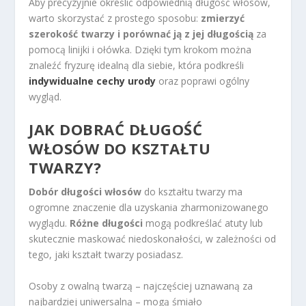
Aby precyzyjnie określić odpowiednią długość włosów,
warto skorzystać z prostego sposobu:
zmierzyć
szerokość twarzy i porównać ją z jej długością
za
pomocą linijki i ołówka. Dzięki tym krokom można
znaleźć fryzurę idealną dla siebie, która podkreśli
indywidualne cechy urody
oraz poprawi ogólny
wygląd.
JAK DOBRAĆ DŁUGOŚĆ
WŁOSÓW DO KSZTAŁTU
TWARZY?
Dobór długości włosów
do kształtu twarzy ma
ogromne znaczenie dla uzyskania zharmonizowanego
wyglądu.
Różne długości
mogą podkreślać atuty lub
skutecznie maskować niedoskonałości, w zależności od
tego, jaki kształt twarzy posiadasz.
Osoby z owalną twarzą – najczęściej uznawaną za
najbardziej uniwersalną – mogą śmiało