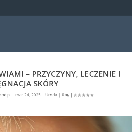
WIAMI – PRZYCZYNY, LECZENIE I
ĘGNACJA SKÓRY
ood.pl
|
mar 24, 2025
|
Uroda
|
0
|