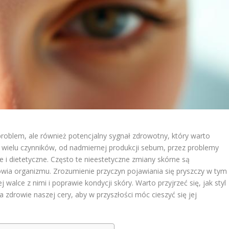
problem, ale również potencjalny sygnał zdrowotny, który warto
 wielu czynników, od nadmiernej produkcji sebum, przez problemy
 i dietetyczne. Często te nieestetyczne zmiany skórne są
owia organizmu. Zrozumienie przyczyn pojawiania się pryszczy w tym
lce z nimi i poprawie kondycji skóry. Warto przyjrzeć się, jak styl
a zdrowie naszej cery, aby w przyszłości móc cieszyć się jej