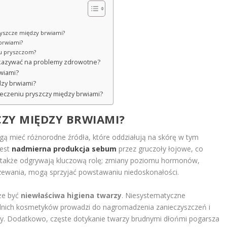
yszcze między brwiami?
 brwiami?
iu pryszczom?
kazywać na problemy zdrowotne?
wiami?
dzy brwiami?
leczeniu pryszczy między brwiami?
CZY MIĘDZY BRWIAMI?
ą mieć różnorodne źródła, które oddziałują na skórę w tym
jest
nadmierna produkcja sebum
przez gruczoły łojowe, co
 także odgrywają kluczową rolę; zmiany poziomu hormonów,
rzewania, mogą sprzyjać powstawaniu niedoskonałości.
że być
niewłaściwa higiena twarzy
. Niesystematyczne
dnich kosmetyków prowadzi do nagromadzenia zanieczyszczeń i
czy. Dodatkowo, częste dotykanie twarzy brudnymi dłońmi pogarsza