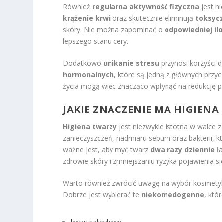
Również
regularna aktywność fizyczna
jest n
krążenie krwi
oraz skutecznie eliminują
toksyc
skóry. Nie można zapominać o
odpowiedniej ilo
lepszego stanu cery.
Dodatkowo
unikanie stresu
przynosi korzyści 
hormonalnych
, które są jedną z głównych przy
życia mogą więc znacząco wpłynąć na redukcję p
JAKIE ZNACZENIE MA HIGIEN
Higiena twarzy
jest niezwykle istotna w walce 
zanieczyszczeń, nadmiaru sebum oraz bakterii, 
ważne jest, aby myć twarz
dwa razy dziennie
ła
zdrowie skóry i zmniejszaniu ryzyka pojawienia s
Warto również zwrócić uwagę na wybór kosmetyk
Dobrze jest wybierać te
niekomedogenne
, któ
kwas salicylowy
,