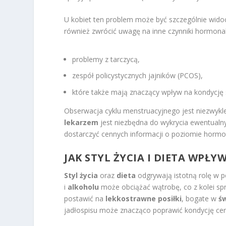
U kobiet ten problem może być szczególnie wido
również zwrócić uwagę na inne czynniki hormonaln
problemy z tarczycą,
zespół policystycznych jajników (PCOS),
które także mają znaczący wpływ na kondycję 
Obserwacja cyklu menstruacyjnego jest niezwykl
lekarzem
jest niezbędna do wykrycia ewentual
dostarczyć cennych informacji o poziomie hormo
JAK STYL ŻYCIA I DIETA WPŁ
Styl życia
oraz
dieta
odgrywają istotną rolę w p
i
alkoholu
może obciążać wątrobę, co z kolei spr
postawić na
lekkostrawne posiłki
, bogate w
ś
jadłospisu może znacząco poprawić kondycję cer