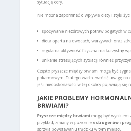
sytuację cery.
Nie można zapominać o wpływie diety i stylu życi
spożywanie niezdrowych potraw bogatych w cu
dieta oparta na owocach, warzywach oraz zdro
regularna aktywność fizyczna ma korzystny wp
unikanie stresujących sytuacji również przyczyn
Często pryszcze między brwiami mogą być sygn
pokarmowym. Dlatego warto zwrócić uwagę na ogó
jeśli niedoskonałości w tej okolicy pojawiają się r
JAKIE PROBLEMY HORMONALN
BRWIAMI?
Pryszcze między brwiami
mogą być wynikiem z
przykład, zmiany w poziomie
estrogenów
i
pro
sprzyja powstawaniu trądziku w tym miejscu.