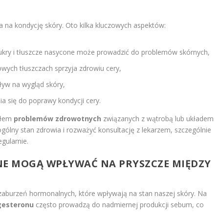
a na kondycję skóry. Oto kilka kluczowych aspektów:
kry i tłuszcze nasycone może prowadzić do problemów skórnych,
wych tłuszczach sprzyja zdrowiu cery,
ływ na wygląd skóry,
ia się do poprawy kondycji cery.
ałem
problemów zdrowotnych
związanych z wątrobą lub układem
lny stan zdrowia i rozważyć konsultację z lekarzem, szczególnie
egularnie.
E MOGĄ WPŁYWAĆ NA PRYSZCZE MIĘDZY
aburzeń hormonalnych, które wpływają na stan naszej skóry. Na
gesteronu
często prowadzą do nadmiernej produkcji sebum, co