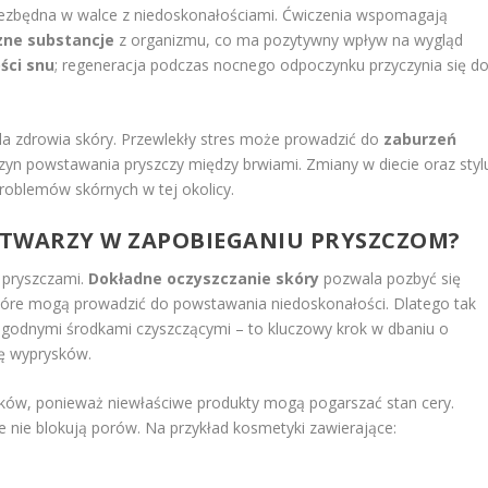
iezbędna w walce z niedoskonałościami. Ćwiczenia wspomagają
zne substancje
z organizmu, co ma pozytywny wpływ na wygląd
ści snu
; regeneracja podczas nocnego odpoczynku przyczynia się d
dla zdrowia skóry. Przewlekły stres może prowadzić do
zaburzeń
czyn powstawania pryszczy między brwiami. Zmiany w diecie oraz styl
roblemów skórnych w tej okolicy.
A TWARZY W ZAPOBIEGANIU PRYSZCZOM?
z pryszczami.
Dokładne oczyszczanie skóry
pozwala pozbyć się
które mogą prowadzić do powstawania niedoskonałości. Dlatego tak
godnymi środkami czyszczącymi – to kluczowy krok w dbaniu o
ię wyprysków.
ów, ponieważ niewłaściwe produkty mogą pogarszać stan cery.
re nie blokują porów. Na przykład kosmetyki zawierające: