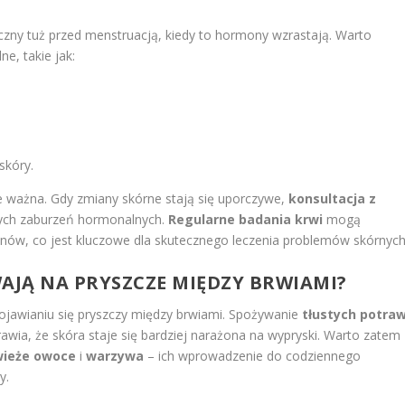
czny tuż przed menstruacją, kiedy to hormony wzrastają. Warto
e, takie jak:
skóry.
e ważna. Gdy zmiany skórne stają się uporczywe,
konsultacja z
nych zaburzeń hormonalnych.
Regularne badania krwi
mogą
nów, co jest kluczowe dla skutecznego leczenia problemów skórnych
YWAJĄ NA PRYSZCZE MIĘDZY BRWIAMI?
ojawianiu się pryszczy między brwiami. Spożywanie
tłustych potra
awia, że skóra staje się bardziej narażona na wypryski. Warto zatem
wieże owoce
i
warzywa
– ich wprowadzenie do codziennego
y.