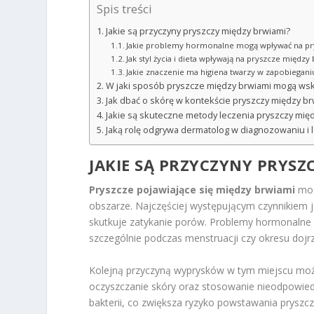
Spis treści
Jakie są przyczyny pryszczy między brwiami?
Jakie problemy hormonalne mogą wpływać na pr
Jak styl życia i dieta wpływają na pryszcze między
Jakie znaczenie ma higiena twarzy w zapobiegan
W jaki sposób pryszcze między brwiami mogą ws
Jak dbać o skórę w kontekście pryszczy między br
Jakie są skuteczne metody leczenia pryszczy mię
Jaką rolę odgrywa dermatolog w diagnozowaniu i 
JAKIE SĄ PRZYCZYNY PRYSZ
Pryszcze pojawiające się między brwiami
mog
obszarze. Najczęściej występującym czynnikiem 
skutkuje zatykanie porów. Problemy hormonalne
szczególnie podczas menstruacji czy okresu doj
Kolejną przyczyną wyprysków w tym miejscu mo
oczyszczanie skóry oraz stosowanie nieodpowie
bakterii, co zwiększa ryzyko powstawania prysz