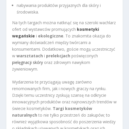
nabywania produktów przyjaznych dla skóry i
środowiska.
Na tych targach można natknąć się na szeroki wachlarz
ofert od wystawców promujących
kosmetyki
wegańskie
i
ekologiczne
. To znakomita okazja do
wymiany doświadczeń między twórcami a
konsumentami. Dodatkowo, goście mogą uczestniczyć
w
warsztatach
i
prelekcjach
poświęconych
pielęgnacji skóry
oraz zdrowym nawykom
żywieniowym.
Wydarzenia te przyciągają uwagę zarówno
renomowanych firm, jak i nowych graczy na rynku.
Dzięki temu uczestnicy zyskują szansę na odkrycie
innowacyjnych produktów oraz najnowszych trendów w
świecie kosmetyków.
Targi kosmetyków
naturalnych
to nie tylko przestrzeń do zakupów; to
również wyjątkowa sposobność do poszerzenia wiedzy
o składnikach używanych w kosmetykach oraz ich