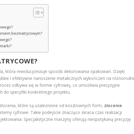
cowego?
łoceniem bezmatrycowym?
cowego?
marki?
MATRYCOWE?
a, która rewolucjonizuje sposób dekorowania opakowań. Dzięki
szybkie i efektywne nanoszenie metalicznych wykończeń na różnorodn
ły proces odbywa się w formie cyfrowej, co umożliwia precyzyjne
ch do specyfiki konkretnego projektu.
złocenia, które są uzależnione od kosztownych form,
złocenie
emy cyfrowe. Takie podejście znacząco skraca czas realizacji
jektowania. Specjalistyczne maszyny oferują niespotykaną precyzję