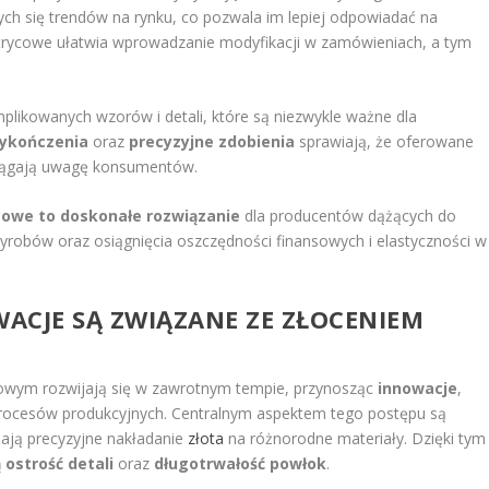
ch się trendów na rynku, co pozwala im lepiej odpowiadać na
atrycowe ułatwia wprowadzanie modyfikacji w zamówieniach, a tym
mplikowanych wzorów i detali, które są niezwykle ważne dla
wykończenia
oraz
precyzyjne zdobienia
sprawiają, że oferowane
zyciągają uwagę konsumentów.
cowe to doskonałe rozwiązanie
dla producentów dążących do
yrobów oraz osiągnięcia oszczędności finansowych i elastyczności w
WACJE SĄ ZWIĄZANE ZE ZŁOCENIEM
owym rozwijają się w zawrotnym tempie, przynosząc
innowacje
,
procesów produkcyjnych. Centralnym aspektem tego postępu są
iają precyzyjne nakładanie
złota
na różnorodne materiały. Dzięki tym
 ostrość detali
oraz
długotrwałość powłok
.