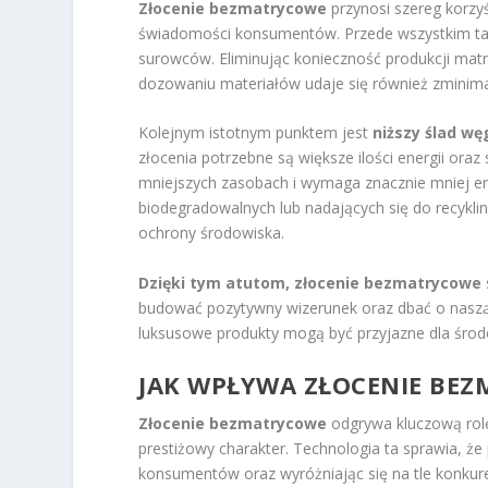
Złocenie bezmatrycowe
przynosi szereg korzyś
świadomości konsumentów. Przede wszystkim ta 
surowców. Eliminując konieczność produkcji mat
dozowaniu materiałów udaje się również zminim
Kolejnym istotnym punktem jest
niższy ślad w
złocenia potrzebne są większe ilości energii or
mniejszych zasobach i wymaga znacznie mniej ene
biodegradowalnych lub nadających się do recykli
ochrony środowiska.
Dzięki tym atutom, złocenie bezmatrycowe
budować pozytywny wizerunek oraz dbać o naszą p
luksusowe produkty mogą być przyjazne dla śro
JAK WPŁYWA ZŁOCENIE BE
Złocenie bezmatrycowe
odgrywa kluczową rolę
prestiżowy charakter. Technologia ta sprawia, że 
konsumentów oraz wyróżniając się na tle konkure