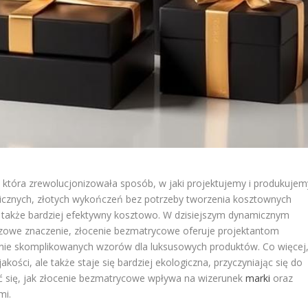
 która zrewolucjonizowała sposób, w jaki projektujemy i produkujem
icznych, złotych wykończeń bez potrzeby tworzenia kosztownych
ale także bardziej efektywny kosztowo. W dzisiejszym dynamicznym
luczowe znaczenie, złocenie bezmatrycowe oferuje projektantom
enie skomplikowanych wzorów dla luksusowych produktów. Co więcej
jakości, ale także staje się bardziej ekologiczna, przyczyniając się do
ć się, jak złocenie bezmatrycowe wpływa na wizerunek
marki
oraz
mi.