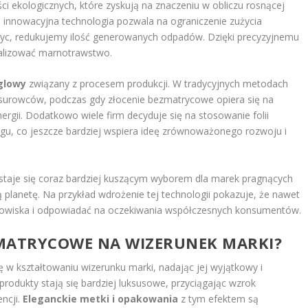
ci ekologicznych, które zyskują na znaczeniu w obliczu rosnącej
innowacyjna technologia pozwala na ograniczenie zużycia
ryc, redukujemy ilość generowanych odpadów. Dzięki precyzyjnemu
alizować marnotrawstwo.
ęglowy
związany z procesem produkcji. W tradycyjnych metodach
az surowców, podczas gdy złocenie bezmatrycowe opiera się na
rgii. Dodatkowo wiele firm decyduje się na stosowanie folii
ngu, co jeszcze bardziej wspiera ideę zrównoważonego rozwoju i
staje się coraz bardziej kuszącym wyborem dla marek pragnących
lanetę. Na przykład wdrożenie tej technologii pokazuje, że nawet
dowiska i odpowiadać na oczekiwania współczesnych konsumentów.
ZMATRYCOWE NA WIZERUNEK MARKI?
 w kształtowaniu wizerunku marki, nadając jej wyjątkowy i
produkty stają się bardziej luksusowe, przyciągając wzrok
ncji.
Eleganckie metki i opakowania
z tym efektem są