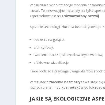
W dziedzinie współczesnego złocenia bezmatryco
metali. Te innowacyjne materiały nie tylko spełn
zapotrzebowanie na
zrównoważony rozwój
.
Łączenie technologii złocenia bezmatrycowego z 
tłoczenie na gorąco,
druk cyfrowy,
tworzenie bardziej skomplikowanych wzorów,
efektowne wizualizacje.
Takie podejście przyciąga uwagę klientów i pod
W rezultacie
złocenie bezmatrycowe
staje się
różnych branż — od
kosmetyków
po
luksusow
JAKIE SĄ EKOLOGICZNE AS