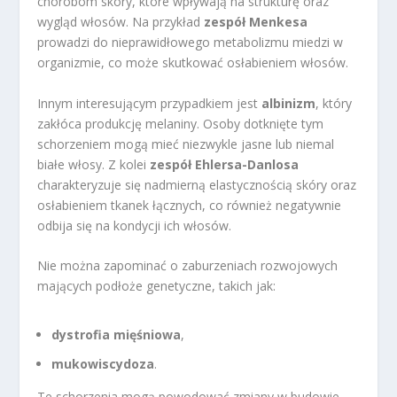
chorobom skóry, które wpływają na strukturę oraz
wygląd włosów. Na przykład
zespół Menkesa
prowadzi do nieprawidłowego metabolizmu miedzi w
organizmie, co może skutkować osłabieniem włosów.
Innym interesującym przypadkiem jest
albinizm
, który
zakłóca produkcję melaniny. Osoby dotknięte tym
schorzeniem mogą mieć niezwykle jasne lub niemal
białe włosy. Z kolei
zespół Ehlersa-Danlosa
charakteryzuje się nadmierną elastycznością skóry oraz
osłabieniem tkanek łącznych, co również negatywnie
odbija się na kondycji ich włosów.
Nie można zapominać o zaburzeniach rozwojowych
mających podłoże genetyczne, takich jak:
dystrofia mięśniowa
,
mukowiscydoza
.
Te schorzenia mogą powodować zmiany w budowie