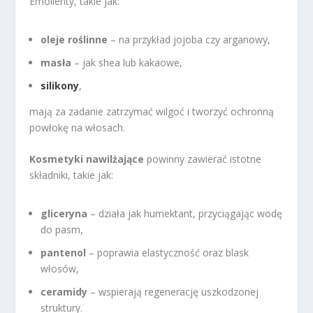
Emolienty, takie jak:
oleje roślinne
– na przykład jojoba czy arganowy,
masła
– jak shea lub kakaowe,
silikony
,
mają za zadanie zatrzymać wilgoć i tworzyć ochronną
powłokę na włosach.
Kosmetyki nawilżające
powinny zawierać istotne
składniki, takie jak:
gliceryna
– działa jak humektant, przyciągając wodę
do pasm,
pantenol
– poprawia elastyczność oraz blask
włosów,
ceramidy
– wspierają regenerację uszkodzonej
struktury.