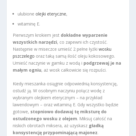
ulubione
olejki eteryczne
,
witaminę E.
Pierwszym krokiem jest
dokładne wyparzenie
wszystkich narzędzi
, co zapewni ich czystość.
Następnie w miseczce umieść 2 pełne łyżki
wosku
pszczelego
oraz taką samą ilość oleju kokosowego.
Umieść naczynie w garnku z wodą i
podgrzewaj je na
małym ogniu
, aż wosk całkowicie się rozpuści.
Kiedy mieszanka osiągnie odpowiednią konsystencję,
ostudź ją. W osobnym naczyniu połącz wodę z
wybranym olejkiem eterycznym – na przykład
lawendowym – oraz witaminą E. Gdy wszystko będzie
gotowe,
stopniowo dodawaj tę miksturę do
ostudzonego wosku z olejem
. Miksuj całość na
niskich obrotach miksera, aż uzyskasz
gładką
konsystencję przypominającą majonez
.