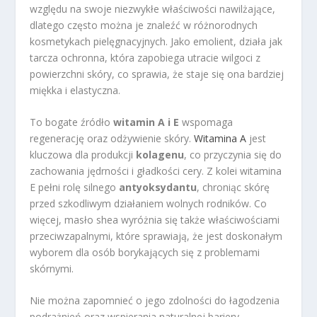
względu na swoje niezwykłe właściwości nawilżające,
dlatego często można je znaleźć w różnorodnych
kosmetykach pielęgnacyjnych. Jako emolient, działa jak
tarcza ochronna, która zapobiega utracie wilgoci z
powierzchni skóry, co sprawia, że staje się ona bardziej
miękka i elastyczna.
To bogate źródło
witamin A i E
wspomaga
regenerację oraz odżywienie skóry.
Witamina A
jest
kluczowa dla produkcji
kolagenu
, co przyczynia się do
zachowania jędrności i gładkości cery. Z kolei witamina
E pełni rolę silnego
antyoksydantu
, chroniąc skórę
przed szkodliwym działaniem wolnych rodników. Co
więcej, masło shea wyróżnia się także właściwościami
przeciwzapalnymi, które sprawiają, że jest doskonałym
wyborem dla osób borykających się z problemami
skórnymi.
Nie można zapomnieć o jego zdolności do łagodzenia
podrażnień oraz wspierania naturalnej bariery