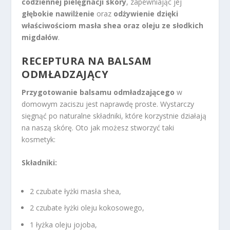
codziennej pielęgnacji skóry
, zapewniając jej
głębokie nawilżenie
oraz
odżywienie dzięki
właściwościom masła shea oraz oleju ze słodkich
migdałów
.
RECEPTURA NA BALSAM
ODMŁADZAJĄCY
Przygotowanie balsamu odmładzającego
w
domowym zaciszu jest naprawdę proste. Wystarczy
sięgnąć po naturalne składniki, które korzystnie działają
na naszą skórę. Oto jak możesz stworzyć taki
kosmetyk:
Składniki:
2 czubate łyżki masła shea,
2 czubate łyżki oleju kokosowego,
1 łyżka oleju jojoba,