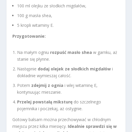
100 ml olejku ze słodkich migdałów,
100 g masła shea,
5 kropli witaminy E.
Przygotowanie:
Na małym ogniu
rozpuść masło shea
w garnku, aż
stanie się płynne.
Następnie
dodaj olejek ze słodkich migdałów
i
dokładnie wymieszaj całość.
Potem
zdejmij z ognia
i wlej witaminę E,
kontynuując mieszanie.
Przelej powstałą miksturę
do szczelnego
pojemnika i poczekaj, aż ostygnie.
Gotowy balsam można przechowywać w chłodnym
miejscu przez kilka miesięcy.
Idealnie sprawdzi się w