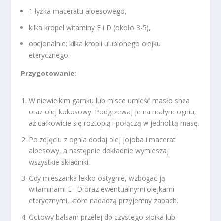
1 łyżka maceratu aloesowego,
kilka kropel witaminy E i D (około 3-5),
opcjonalnie: kilka kropli ulubionego olejku
eterycznego.
Przygotowanie:
W niewielkim garnku lub misce umieść masło shea
oraz olej kokosowy. Podgrzewaj je na małym ogniu,
aż całkowicie się roztopią i połączą w jednolitą masę.
Po zdjęciu z ognia dodaj olej jojoba i macerat
aloesowy, a następnie dokładnie wymieszaj
wszystkie składniki.
Gdy mieszanka lekko ostygnie, wzbogac ją
witaminami E i D oraz ewentualnymi olejkami
eterycznymi, które nadadzą przyjemny zapach.
Gotowy balsam przelej do czystego słoika lub