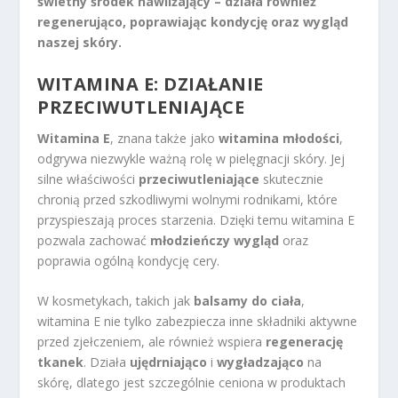
świetny środek nawilżający – działa również
regenerująco, poprawiając kondycję oraz wygląd
naszej skóry.
WITAMINA E: DZIAŁANIE
PRZECIWUTLENIAJĄCE
Witamina E
, znana także jako
witamina młodości
,
odgrywa niezwykle ważną rolę w pielęgnacji skóry. Jej
silne właściwości
przeciwutleniające
skutecznie
chronią przed szkodliwymi wolnymi rodnikami, które
przyspieszają proces starzenia. Dzięki temu witamina E
pozwala zachować
młodzieńczy wygląd
oraz
poprawia ogólną kondycję cery.
W kosmetykach, takich jak
balsamy do ciała
,
witamina E nie tylko zabezpiecza inne składniki aktywne
przed zjełczeniem, ale również wspiera
regenerację
tkanek
. Działa
ujędrniająco
i
wygładzająco
na
skórę, dlatego jest szczególnie ceniona w produktach