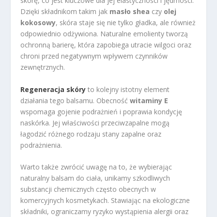
skórę, co jest kluczowe dla jej elastyczności i jędrności.
Dzięki składnikom takim jak
masło shea
czy
olej
kokosowy
, skóra staje się nie tylko gładka, ale również
odpowiednio odżywiona. Naturalne emolienty tworzą
ochronną barierę, która zapobiega utracie wilgoci oraz
chroni przed negatywnym wpływem czynników
zewnętrznych.
Regeneracja skóry
to kolejny istotny element
działania tego balsamu. Obecność
witaminy E
wspomaga gojenie podrażnień i poprawia kondycję
naskórka. Jej właściwości przeciwzapalne mogą
łagodzić różnego rodzaju stany zapalne oraz
podrażnienia.
Warto także zwrócić uwagę na to, że wybierając
naturalny balsam do ciała, unikamy szkodliwych
substancji chemicznych często obecnych w
komercyjnych kosmetykach. Stawiając na ekologiczne
składniki, ograniczamy ryzyko wystąpienia alergii oraz