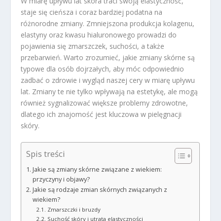
W miarę upływu lat skóra traci swoją elastyczność,
staje się cieńsza i coraz bardziej podatna na
różnorodne zmiany. Zmniejszona produkcja kolagenu,
elastyny oraz kwasu hialuronowego prowadzi do
pojawienia się zmarszczek, suchości, a także
przebarwień. Warto zrozumieć, jakie zmiany skórne są
typowe dla osób dojrzałych, aby móc odpowiednio
zadbać o zdrowie i wygląd naszej cery w miarę upływu
lat. Zmiany te nie tylko wpływają na estetykę, ale mogą
również sygnalizować większe problemy zdrowotne,
dlatego ich znajomość jest kluczowa w pielęgnacji
skóry.
Spis treści
Jakie są zmiany skórne związane z wiekiem:
przyczyny i objawy?
Jakie są rodzaje zmian skórnych związanych z
wiekiem?
Zmarszczki i bruzdy
Suchość skóry i utrata elastyczności