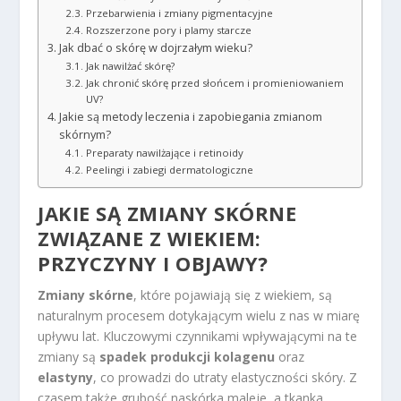
Przebarwienia i zmiany pigmentacyjne
Rozszerzone pory i plamy starcze
Jak dbać o skórę w dojrzałym wieku?
Jak nawilżać skórę?
Jak chronić skórę przed słońcem i promieniowaniem
UV?
Jakie są metody leczenia i zapobiegania zmianom
skórnym?
Preparaty nawilżające i retinoidy
Peelingi i zabiegi dermatologiczne
JAKIE SĄ ZMIANY SKÓRNE
ZWIĄZANE Z WIEKIEM:
PRZYCZYNY I OBJAWY?
Zmiany skórne
, które pojawiają się z wiekiem, są
naturalnym procesem dotykającym wielu z nas w miarę
upływu lat. Kluczowymi czynnikami wpływającymi na te
zmiany są
spadek produkcji kolagenu
oraz
elastyny
, co prowadzi do utraty elastyczności skóry. Z
czasem także grubość naskórka maleje, a tkanka