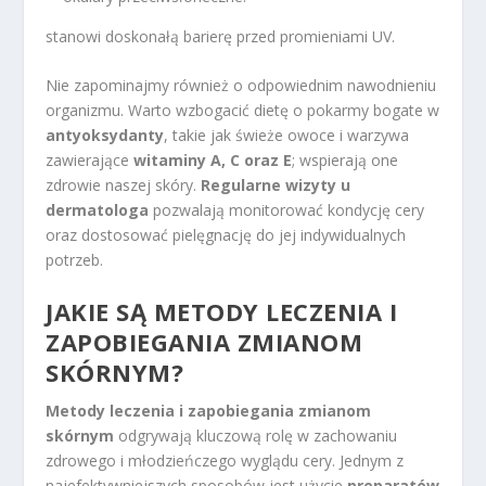
stanowi doskonałą barierę przed promieniami UV.
Nie zapominajmy również o odpowiednim nawodnieniu
organizmu. Warto wzbogacić dietę o pokarmy bogate w
antyoksydanty
, takie jak świeże owoce i warzywa
zawierające
witaminy A, C oraz E
; wspierają one
zdrowie naszej skóry.
Regularne wizyty u
dermatologa
pozwalają monitorować kondycję cery
oraz dostosować pielęgnację do jej indywidualnych
potrzeb.
JAKIE SĄ METODY LECZENIA I
ZAPOBIEGANIA ZMIANOM
SKÓRNYM?
Metody leczenia i zapobiegania zmianom
skórnym
odgrywają kluczową rolę w zachowaniu
zdrowego i młodzieńczego wyglądu cery. Jednym z
najefektywniejszych sposobów jest użycie
preparatów