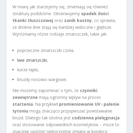
W miarę jak starzejemy się, zmieniają się również
struktury podskórne. Obserwujemy
spadek ilości
tkanki tłuszczowej
oraz
zanik kostny
, co sprawia,
że drobne linie stają się bardziej widoczne i głębsze.
Wyróżniamy różne rodzaje zmarszczek, takie jak:
poprzeczne zmarszczki czoła,
lwie zmarszczki
,
kurze łapki,
bruzdy nosowo-wargowe.
Nie możemy zapominać o tym, że
czynniki
zewnętrzne
mają ogromny wpływ na proces
starzenia
. Na przykład
promieniowanie UV
i
palenie
tytoniu
mogą znacząco przyspieszać powstawanie
bruzd. Dlatego tak istotna jest
codzienna pielęgnacja
oraz stosowanie odpowiednich kosmetyków – może to
znacznie opóźnić niekorzystne zmiany w kondycji