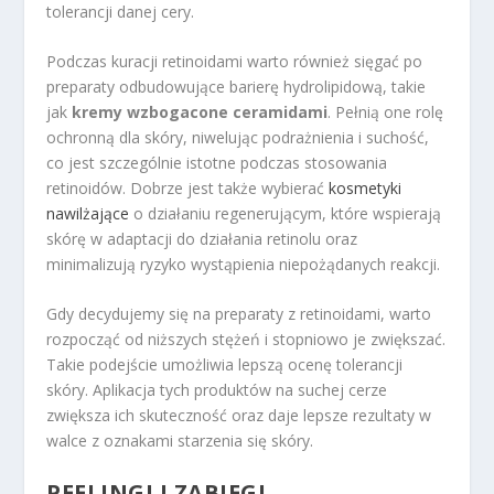
tolerancji danej cery.
Podczas kuracji retinoidami warto również sięgać po
preparaty odbudowujące barierę hydrolipidową, takie
jak
kremy wzbogacone ceramidami
. Pełnią one rolę
ochronną dla skóry, niwelując podrażnienia i suchość,
co jest szczególnie istotne podczas stosowania
retinoidów. Dobrze jest także wybierać
kosmetyki
nawilżające
o działaniu regenerującym, które wspierają
skórę w adaptacji do działania retinolu oraz
minimalizują ryzyko wystąpienia niepożądanych reakcji.
Gdy decydujemy się na preparaty z retinoidami, warto
rozpocząć od niższych stężeń i stopniowo je zwiększać.
Takie podejście umożliwia lepszą ocenę tolerancji
skóry. Aplikacja tych produktów na suchej cerze
zwiększa ich skuteczność oraz daje lepsze rezultaty w
walce z oznakami starzenia się skóry.
PEELINGI I ZABIEGI